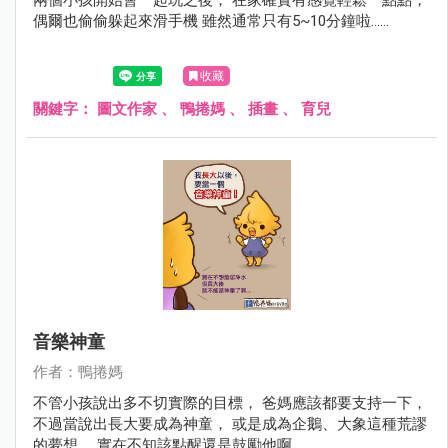
偶爾也偷偷躲起來滑手機 雖然通常只有5~10分鐘啦......
收藏
關鍵字：
圖文作家
、
鴨捲媽
、
插畫
、
育兒
音樂神童
作者：鴨捲媽
不管小孩說出多不切實際的目標， 爸媽應該都要支持一下，
不過當說出長大要成為神童， 或是成為企鵝、大象這種荒謬
的夢想， 實在不知該點醒還是鼓勵他啊.....