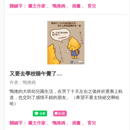
關鍵字：
圖文作家
、
鴨捲媽
、
插畫
、
育兒
又要去學校睡午覺了....
作者：鴨捲媽
鴨捲的大班幼兒園生活，在哭了十天左右之後終於逐漸上軌
道，也交到了感情不錯的朋友。 （希望不要太快絕交啊哈
哈）
收藏
關鍵字：
圖文作家
、
鴨捲媽
、
插畫
、
育兒