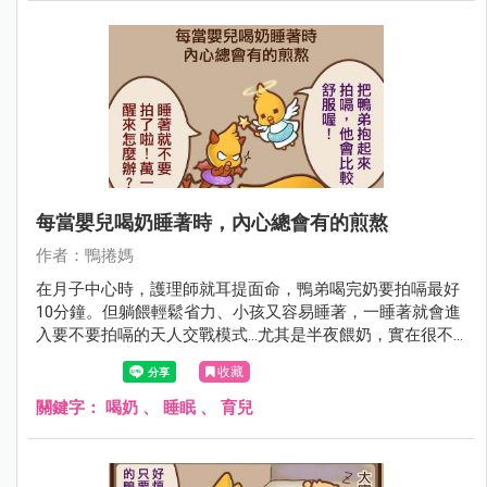
每當嬰兒喝奶睡著時，內心總會有的煎熬
作者：鴨捲媽
在月子中心時，護理師就耳提面命，鴨弟喝完奶要拍嗝最好
10分鐘。但躺餵輕鬆省力、小孩又容易睡著，一睡著就會進
入要不要拍嗝的天人交戰模式...尤其是半夜餵奶，實在很不
想冒著把嬰兒吵醒的風險拍嗝啊...
收藏
關鍵字：
喝奶
、
睡眠
、
育兒