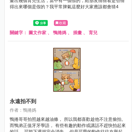
畫出幾個育兒生活，當中有一個假的，給朋友猜猜看是否猜
得出來哪個是假的？我平常脾氣這麼好大家應該都會猜4
收藏
關鍵字：
圖文作家
、
鴨捲媽
、
插畫
、
育兒
永遠拍不到
作者：鴨捲媽
鴨捲哥哥拍照越來越油條， 所以我都喜歡趁他不注意偷拍。
而鴨弟正值牙牙學語， 有些有趣的動作或講話不趕快拍起來
的話， 可能下週就完全消失， 但是可愛的動作往往在舉起