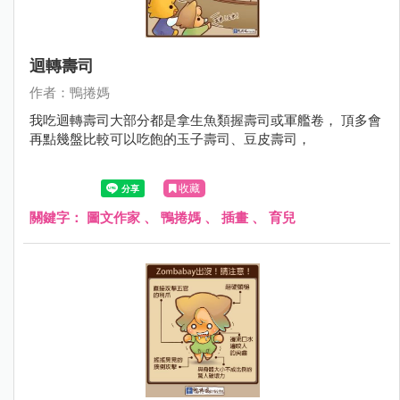
迴轉壽司
作者：鴨捲媽
我吃迴轉壽司大部分都是拿生魚類握壽司或軍艦卷， 頂多會
再點幾盤比較可以吃飽的玉子壽司、豆皮壽司，
收藏
關鍵字：
圖文作家
、
鴨捲媽
、
插畫
、
育兒