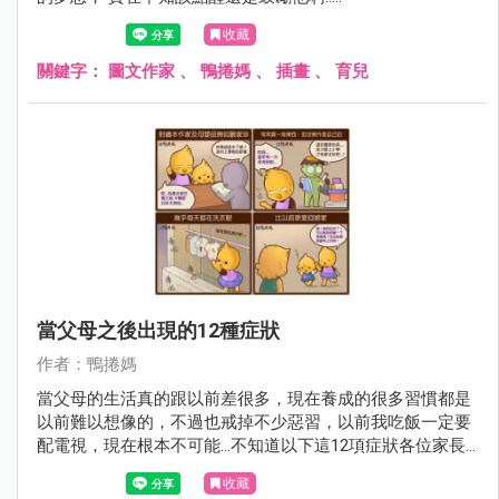
收藏
關鍵字：
圖文作家
、
鴨捲媽
、
插畫
、
育兒
當父母之後出現的12種症狀
作者：鴨捲媽
當父母的生活真的跟以前差很多，現在養成的很多習慣都是
以前難以想像的，不過也戒掉不少惡習，以前我吃飯一定要
配電視，現在根本不可能...不知道以下這12項症狀各位家長
們中了幾項呢？
收藏