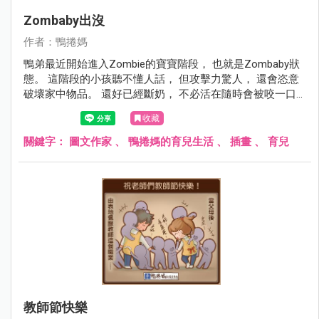
Zombaby出沒
作者：鴨捲媽
鴨弟最近開始進入Zombie的寶寶階段， 也就是Zombaby狀
態。 這階段的小孩聽不懂人話， 但攻擊力驚人， 還會恣意
破壞家中物品。 還好已經斷奶， 不必活在隨時會被咬一口
的恐懼當中....
收藏
關鍵字：
圖文作家
、
鴨捲媽的育兒生活
、
插畫
、
育兒
教師節快樂