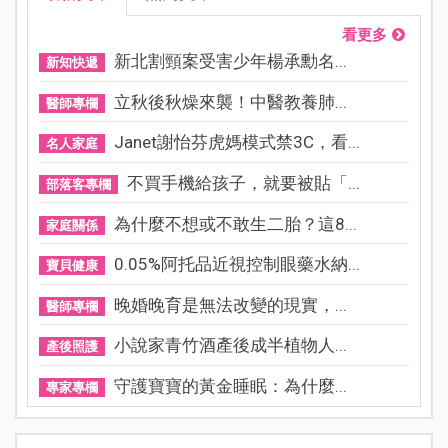
看更多
新北割頸案受害少年楊承勳名...
新知快遞
立秋後秋燥來襲！中醫教養肺...
醫師專欄
Janet謝怡芬虎媽模式禁3C，看...
名人家庭
不買手機給孩子，就要被貼「...
部落客專欄
為什麼不想或不敢生二胎？這8...
家庭關係
0.05%阿托品近視控制眼藥水納...
寶貝健康
晚婚晚育是無法改變的現實，...
醫師專欄
小說家青竹酒產後成半植物人...
產後照護
守護寶寶的黃金睡眠：為什麼...
專家專欄