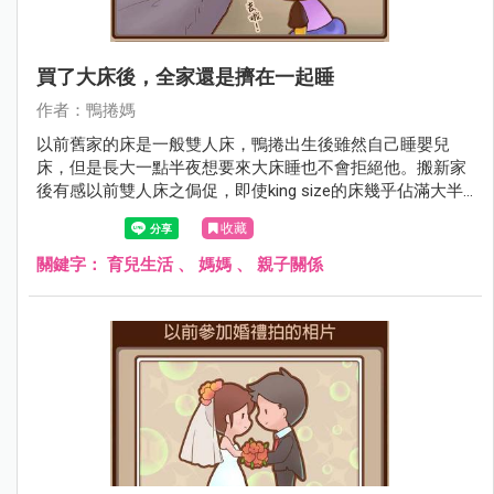
買了大床後，全家還是擠在一起睡
作者：鴨捲媽
以前舊家的床是一般雙人床，鴨捲出生後雖然自己睡嬰兒
床，但是長大一點半夜想要來大床睡也不會拒絕他。搬新家
後有感以前雙人床之侷促，即使king size的床幾乎佔滿大半
的主臥房，還是咬牙買下去。買了之後才發現，睡覺會覺得
收藏
擁擠，完全跟床的大小沒有關係啊.......
關鍵字：
育兒生活
、
媽媽
、
親子關係