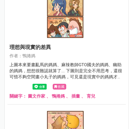
理想與現實的差異
作者：鴨捲媽
上圖本來要畫亂馬的媽媽、麻辣教師GTO國夫的媽媽、幽助
的媽媽，想想很難認就算了.... 下圖則是完全不用思考，還很
可惜不夠空間畫小丸子的媽媽，可見還是現實中的媽媽才深
植人心啊～
收藏
關鍵字：
圖文作家
、
鴨捲媽
、
插畫
、
育兒