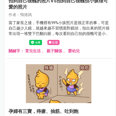
拍到自己很醜的照片VS拍到自己很醜但小孩很可
愛的照片
作者：鴨捲媽
當了家長之後，手機裡有99%小孩照片是很正常的事，可是
自己越少入鏡，就越來越不習慣面對鏡頭，拍出來的照片很
常出現一堆雙下巴翻白眼，每次看到自己拍的很醜可是小孩
很可愛的合照，都很猶豫要不要刪掉啊～～（最後通常捨不
收藏
得刪小孩照片....）
關鍵字：
育兒生活
、
親子關係
、
嬰幼兒
孕婦有三寶，痔瘡、抽筋、吐到飽