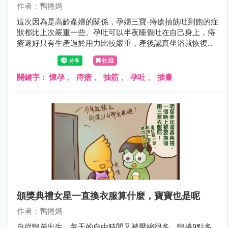
作者：鴨捲媽
這次因為是高齡產婦的關係，孕婦三寶-痔瘡抽筋吐到飽的症
狀都比上次嚴重一些。孕吐可以半夜睡覺吐在自己身上，痔
瘡還好只有生產過於用力比較嚴重，產後認真坐浴就恢復
了。抽筋、恥骨痛反而是這次後期最嚴重的症狀，走路都變
收藏
得跟個活屍差不多....還好生產完抽筋就神奇地消失了，真是
一點都不令人懷念的孕婦三寶～
關鍵字：
懷孕
、
痔瘡
、
抽筋
、
孕吐
、
插畫
頒獎典禮女星一直換衣服算什麼，寶寶也是呢
作者：鴨捲媽
自從鴨弟出生，每天的自由時間又被壓縮很多。鴨捲9點多