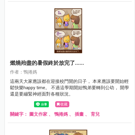
燃燒殆盡的暑假終於放完了......
作者：鴨捲媽
這兩天大家應該都在迎接校門開的日子， 本來應該要開始輕
鬆快樂happy time。 不過這學期開始鴨弟要轉到公幼， 開學
還是要繃緊神經面對各種狀況。
收藏
關鍵字：
圖文作家
、
鴨捲媽
、
插畫
、
育兒