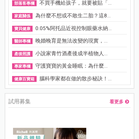
不買手機給孩子，就要被貼「...
部落客專欄
為什麼不想或不敢生二胎？這8...
家庭關係
0.05%阿托品近視控制眼藥水納...
寶貝健康
晚婚晚育是無法改變的現實，...
醫師專欄
小說家青竹酒產後成半植物人...
產後照護
守護寶寶的黃金睡眠：為什麼...
專家專欄
腦科學家都在做的散步秘訣！...
健康百寶箱
試用募集
看更多