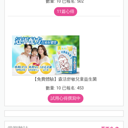
數量: 10 已報名: 502
11篇心得
【免費體驗】森活舒敏兒童益生菌
數量: 10 已報名: 453
試用心得撰寫中