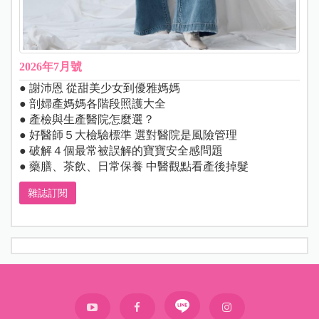
2026年7月號
● 謝沛恩 從甜美少女到優雅媽媽
● 剖婦產媽媽各階段照護大全
● 產檢與生產醫院怎麼選？
● 好醫師５大檢驗標準 選對醫院是風險管理
● 破解４個最常被誤解的寶寶安全感問題
● 藥膳、茶飲、日常保養 中醫觀點看產後掉髮
雜誌訂閱