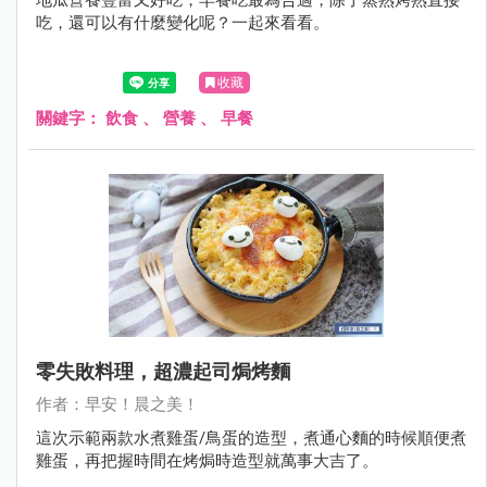
吃，還可以有什麼變化呢？一起來看看。
收藏
關鍵字：
飲食
、
營養
、
早餐
零失敗料理，超濃起司焗烤麵
作者：早安！晨之美！
這次示範兩款水煮雞蛋/鳥蛋的造型，煮通心麵的時候順便煮
雞蛋，再把握時間在烤焗時造型就萬事大吉了。