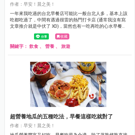
作者：早安！晨之美！
一年來我吃過的台北早餐店可能比一般台北人多，基本上該
吃都吃過了，中間有遇過很雷的熱門打卡店 (通常我沒有寫
文章推介就是中伏了 XD)，當然也有一吃再吃的心水早餐
店。你可能會發現我選的必吃早餐都屬於比較簡單的味道，
收藏
大概是吃過很浮誇很話題性的早餐之後，還是覺得平實的最
可靠最長久喔。
關鍵字：
飲食
、
營養
、
旅遊
超營養地瓜的五種吃法，早餐這樣吃就對了
作者：早安！晨之美！
地瓜營養豐富又好吃，早餐吃最為合適，除了蒸熟烤熟直接