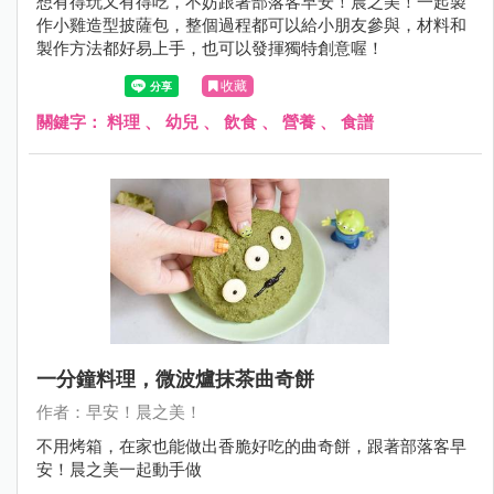
想有得玩又有得吃，不妨跟著部落客早安！晨之美！一起製
作小雞造型披薩包，整個過程都可以給小朋友參與，材料和
製作方法都好易上手，也可以發揮獨特創意喔！
收藏
關鍵字：
料理
、
幼兒
、
飲食
、
營養
、
食譜
一分鐘料理，微波爐抹茶曲奇餅
作者：早安！晨之美！
不用烤箱，在家也能做出香脆好吃的曲奇餅，跟著部落客早
安！晨之美一起動手做