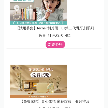
【試用募集】Richell利其爾 T.L.I第二代乳牙刷系列
數量: 21 已報名: 432
21篇心得
【免費試吃】實心蛋捲 窗花綻放｜彌月禮盒