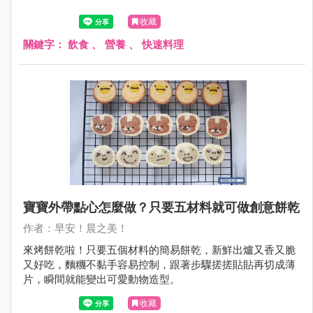
收藏
關鍵字：
飲食
、
營養
、
快速料理
寶寶外帶點心怎麼做？只要五材料就可做創意餅乾
作者：早安！晨之美！
來烤餅乾啦！只要五個材料的簡易餅乾，新鮮出爐又香又脆
又好吃，麵糰不黏手容易控制，跟著步驟搓搓貼貼再切成薄
片，瞬間就能變出可愛動物造型。
收藏