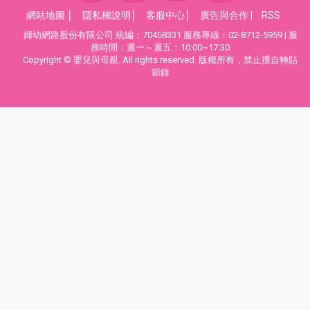
網站地圖
│
隱私權說明
│
客服中心
│
廣告與合作
|
RSS
婦幼網路股份有限公司 統編：70458331 服務專線：02-8712-5959 | 服
務時間：週一～週五：10:00~17:30
Copyright © 嬰兒與母親. All rights reserved. 版權所有，禁止擅自轉貼
節錄