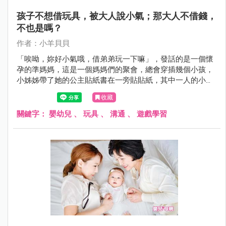
孩子不想借玩具，被大人說小氣；那大人不借錢，
不也是嗎？
作者：小羊貝貝
「唉呦，妳好小氣哦，借弟弟玩一下嘛」，發話的是一個懷
孕的準媽媽，這是一個媽媽們的聚會，總會穿插幾個小孩，
小姊姊帶了她的公主貼紙書在一旁貼貼紙，其中一人的小兒
子也想玩，小姊姊不肯借，二個孩子的媽媽都沒講話，倒是
收藏
這位不關她事的準媽媽先說話了：「姊姊好小氣哦，借弟弟
玩一下嘛！」
關鍵字：
嬰幼兒
、
玩具
、
溝通
、
遊戲學習