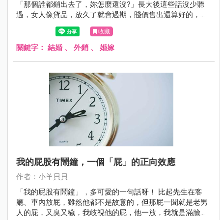
「那個誰都銷出去了，妳怎麼還沒?」長大後這些話沒少聽
過，女人像貨品，放久了就會過期，賤價售出還算好的，
「銷」不出去才最慘。這些歧視的字眼與觀念，除了存在於
收藏
上個世代的長輩，更令人不悅的是，也同樣存在我屬於的
六、七年級世代中。
關鍵字：
結婚
、
外銷
、
婚嫁
我的屁股有鬧鐘，一個「屁」的正向效應
作者：小羊貝貝
「我的屁股有鬧鐘」，多可愛的一句話呀！ 比起先生在客
廳、車內放屁，雖然他都不是故意的，但那屁一聞就是老男
人的屁，又臭又穢，我歧視他的屁，他一放，我就是滿臉鄙