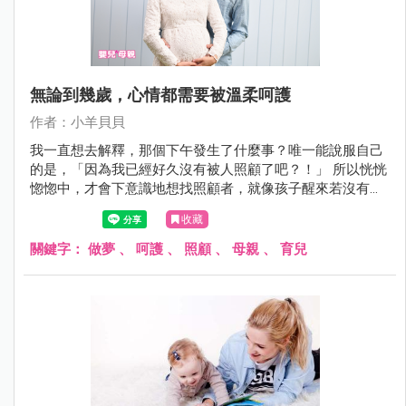
無論到幾歲，心情都需要被溫柔呵護
作者：小羊貝貝
我一直想去解釋，那個下午發生了什麼事？唯一能說服自己
的是，「因為我已經好久沒有被人照顧了吧？！」 所以恍恍
惚惚中，才會下意識地想找照顧者，就像孩子醒來若沒有看
到我，總是會大哭，那個恍惚的午後，我竟回到幼兒時期的
收藏
求生本能。
關鍵字：
做夢
、
呵護
、
照顧
、
母親
、
育兒