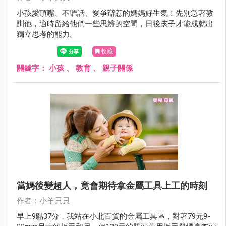
小孩愛頂嘴、不聽話、愛爭辯惹的媽媽好生氣！先別急著教
訓他，適時留給他們一些思辨的空間，日後孩子才能成就出
獨立思考的能力。
收藏
關鍵字：
小孩
、
教育
、
親子關係
當媽後變超人，竟會期待拿金屬工具上工的時刻
作者：小羊貝貝
早上9點37分，我站在小北百貨的金屬工具區，對著79元9-