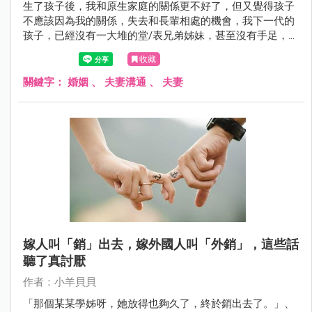
生了孩子後，我和原生家庭的關係更不好了，但又覺得孩子
不應該因為我的關係，失去和長輩相處的機會，我下一代的
孩子，已經沒有一大堆的堂/表兄弟姊妹，甚至沒有手足，總
想著讓孩子回去見見外公、外婆，於是我向先生表明希望他
收藏
帶孩子回我家一趟，他這事辦得妥妥當當，孩子回來後，開
心的說她坐在阿嬤腿上、阿公說她很可愛等等，拿了紅包、
關鍵字：
婚姻
、
夫妻溝通
、
夫妻
還帶回了一堆蛋糕餅乾。
嫁人叫「銷」出去，嫁外國人叫「外銷」，這些話
聽了真討厭
作者：小羊貝貝
「那個某某學姊呀，她放得也夠久了，終於銷出去了。」、