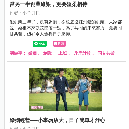
當另一半創業維艱，更要溫柔相待
作者：小羊貝貝
他創業三年了，沒有虧損，卻也還沒賺到錢的創業。大家都
說，婚後本來就該節省一點，為了共同的未來努力，雖要同
甘共苦，但卻令人覺得日子壓抑。
收藏
關鍵字：
婚姻
、
創業
、
上班
、
斤斤計較
、
同甘共苦
婚姻經營──小事勿放大，日子簡單才舒心
作者：小羊貝貝