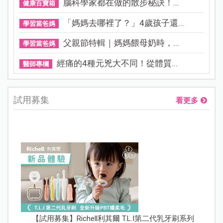
腦科學家都在做的散步秘訣！...
健康百寶箱
「媽媽去哪裡了？」4歲孩子還...
學習當爸媽
父親節特輯｜媽媽餵母奶時，...
學習當爸媽
經痛的4種元兇大不同！從體質...
醫師專欄
試用募集
看更多
【試用募集】Richell利其爾 T.L.I第二代乳牙刷系列