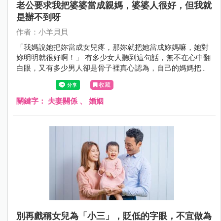
老公要求我把婆婆當成親媽，婆婆人很好，但我就
是辦不到呀
作者：小羊貝貝
「我媽說她把妳當成女兒疼，那妳就把她當成妳媽嘛，她對
妳明明就很好啊！」 有多少女人聽到這句話，無不在心中翻
白眼，又有多少男人卻是骨子裡真心認為，自己的媽媽把媳
婦當成親生女兒！
收藏
關鍵字：
夫妻關係
、
婚姻
別再戲稱女兒為「小三」，貶低的字眼，不宜做為