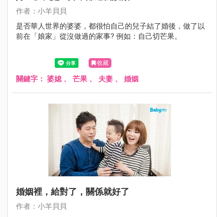
作者：小羊貝貝
是否華人世界的婆婆，都很怕自己的兒子結了婚後，做了以
前在「娘家」從沒做過的家事? 例如：自己切芒果。
收藏
關鍵字：
婆媳
、
芒果
、
夫妻
、
婚姻
婚姻裡，給對了，關係就好了
作者：小羊貝貝