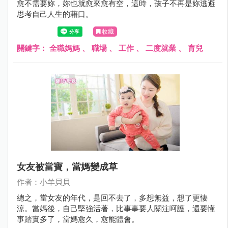
愈不需要妳，妳也就愈來愈有空，這時，孩子不再是妳逃避
思考自己人生的藉口。
收藏
關鍵字：
全職媽媽
、
職場
、
工作
、
二度就業
、
育兒
女友被當寶，當媽變成草
作者：小羊貝貝
總之，當女友的年代，是回不去了，多想無益，想了更悽
涼。當媽後，自己堅強活著，比事事要人關注呵護，還要懂
事踏實多了，當媽愈久，愈能體會。