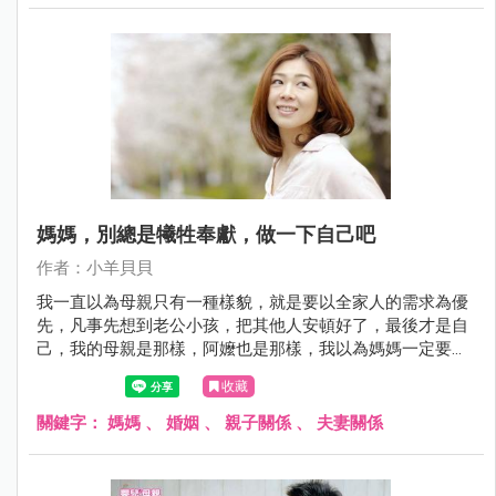
媽媽，別總是犧牲奉獻，做一下自己吧
作者：小羊貝貝
我一直以為母親只有一種樣貌，就是要以全家人的需求為優
先，凡事先想到老公小孩，把其他人安頓好了，最後才是自
己，我的母親是那樣，阿嬤也是那樣，我以為媽媽一定要會
作菜、會熬湯、會打豆漿、會做養生麵包、烤無糖餅乾，我
收藏
的母親就是那種經典的完美形象，可是她不快樂，總是皺著
眉，手裡忙著，嘴上的抱怨也沒停過，我從不相信什麼叫無
關鍵字：
媽媽
、
婚姻
、
親子關係
、
夫妻關係
怨無悔的犧牲奉獻，因為犧牲奉獻的人，總是讓人想逃離。