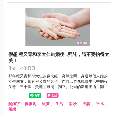
假想 程又青和李大仁結婚後…拜託，請不要拍得太
美！
作者：小羊貝貝
那年程又青和李大仁的戲火紅，突然之間，身邊每個未婚的
女生朋友，都有程又青的影子，而自己更像現實生活中的程
又青，三十歲，美麗，難搞，獨立。公司的新進美眉，開始
叫著我某某姊，聽著刺耳，而人家也只是表示禮貌，以表尊
收藏
敬。
關鍵字：
偶像劇
、
現實
、
生活
、
爭吵
、
夫妻
、
平凡
、
婚姻