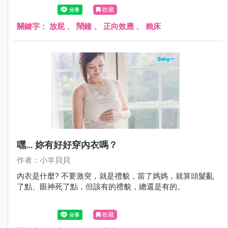
視加嫌惡，立刻火速彈開。而孩子在嬰兒時期，睡覺時也常
收藏
會漏屁，一聲可愛的「噗~」，做媽的還會特地爬起身去
聞，多稚嫩清新的屁味啊！
關鍵字：
放屁
、
鬧鐘
、
正向效應
、
賴床
嘿… 妳有好好穿內衣嗎？
作者：小羊貝貝
內衣是什麼? 不要激突，就是禮貌，當了媽媽，就算頭髮亂
了點、眼神死了點，但該有的禮貌，總還是有的。
收藏