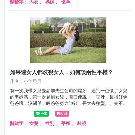
關鍵字：
內衣
、
媽媽
、
懷孕
如果連女人都歧視女人，如何談兩性平權？
作者：小羊貝貝
有一次我帶女兒去參加先生公司的尾牙，遇到一位懷了女兒
的準媽媽，第一次見到女兒，開口便說：「哎呀，長得好像
爸爸哦，沒關係，叫爸爸努力賺錢，長大去整型。」先不論
我聽到的當下有多麼不悅，對方多麼失禮白目。只是，一個
收藏
女性，同時懷著女兒的女性，看待自己的性別，看待未出世
的女兒，竟也如此輕薄無知，而且不、自、知。
關鍵字：
女兒
、
性別
、
平權
、
歧視