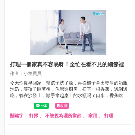
打理一個家真不容易呀！全忙在看不見的細節裡
作者：小羊貝貝
今天你提早回家，幫孩子洗了澡，再從櫃子拿出乾淨的奶瓶
泡奶，等孩子睡著後，你彎進廚房，扭下一根香蕉，邊剝邊
吃，躺在沙發上，順手拿起桌上的水瓶喝了口水，香蕉吃
完，又再起身，拿了片雜糧吐司，抺上草莓果醬......
收藏
關鍵字：
打掃
、
不被視為理所當然
、
家用
、
打理