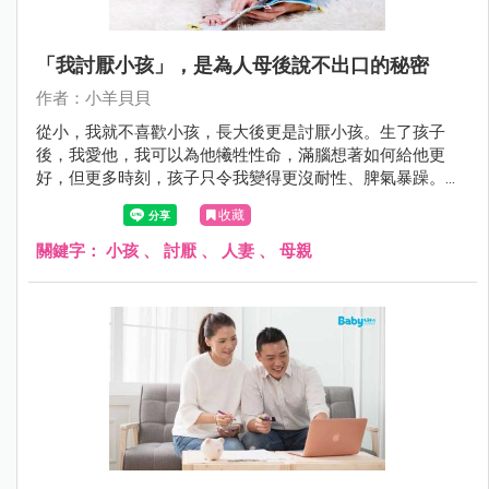
「我討厭小孩」，是為人母後說不出口的秘密
作者：小羊貝貝
從小，我就不喜歡小孩，長大後更是討厭小孩。生了孩子
後，我愛他，我可以為他犧牲性命，滿腦想著如何給他更
好，但更多時刻，孩子只令我變得更沒耐性、脾氣暴躁。有
了孩子之後，我更確切知道「我真的不喜歡小孩」，「我的
收藏
內建母愛，應該是朋友圈裡最少的吧？！」我常常這樣想。
關鍵字：
小孩
、
討厭
、
人妻
、
母親