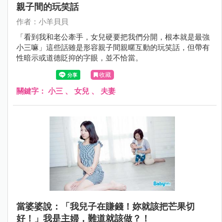
親子間的玩笑話
作者：小羊貝貝
「看到我和老公牽手，女兒硬要把我們分開，根本就是最強
小三嘛」這些話雖是形容親子間親暱互動的玩笑話，但帶有
性暗示或道德貶抑的字眼，並不恰當。
收藏
關鍵字：
小三
、
女兒
、
夫妻
當婆婆說：「我兒子在賺錢！妳就該把芒果切
好！」我是主婦，難道就該做？！