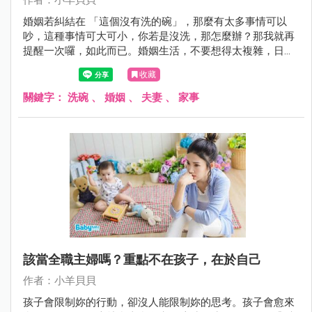
婚姻若糾結在 「這個沒有洗的碗」，那麼有太多事情可以
吵，這種事情可大可小，你若是沒洗，那怎麼辦？那我就再
提醒一次囉，如此而已。婚姻生活，不要想得太複雜，日子
簡單，才會順心。
收藏
關鍵字：
洗碗
、
婚姻
、
夫妻
、
家事
該當全職主婦嗎？重點不在孩子，在於自己
作者：小羊貝貝
孩子會限制妳的行動，卻沒人能限制妳的思考。孩子會愈來