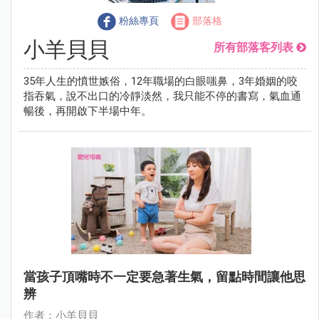
粉絲專頁
部落格
小羊貝貝
所有部落客列表
35年人生的憤世嫉俗，12年職場的白眼嗤鼻，3年婚姻的咬
指吞氣，說不出口的冷靜淡然，我只能不停的書寫，氣血通
暢後，再開啟下半場中年。
當孩子頂嘴時不一定要急著生氣，留點時間讓他思
辨
作者：小羊貝貝