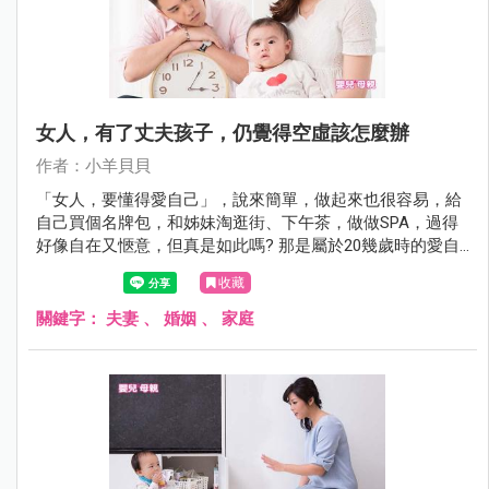
女人，有了丈夫孩子，仍覺得空虛該怎麼辦
作者：小羊貝貝
「女人，要懂得愛自己」，說來簡單，做起來也很容易，給
自己買個名牌包，和姊妹淘逛街、下午茶，做做SPA，過得
好像自在又愜意，但真是如此嗎? 那是屬於20幾歲時的愛自
己，其實很膚淺表面，當年歲漸長，經濟能力愈來愈強時，
收藏
會發現名牌包再多、就算坐在半島酒店喝下午茶、甚至飛去
峇里島做SPA，那些外在行為的寵愛，滿足感只能維持一個
關鍵字：
夫妻
、
婚姻
、
家庭
下午，最多一個禮拜，無法持久。