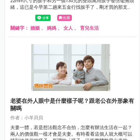
22mm尺寸的扳手和另一個130元的雙頭萬用扳手發愣毫無頭
緒，這已是今早第二趟來五金行找扳手了，剛才買的那支太
小，還沒轉動縲絲帽自己就先滑牙了，正拿起手機搜尋「扳
收藏
手比較」時，忽然想起家中那些四處亂放的小零件，對
了! 我需要一個工具箱，此時腦中想起看過的一篇文章《結
關鍵字：
婚姻
、
媽媽
、
女人
、
育兒生活
婚十年，我活成了大哥的大哥》。我結婚還沒滿十年，卻已
經很Man了。
老婆在外人眼中是什麼樣子呢？跟老公在外形象有
關嗎
作者：小羊貝貝
夫妻一體，若是想法觀念不合拍，怎麼有辦法生活在一起？
兩人的價值觀一樣才會是夫妻。有時看看這個人就大概可以