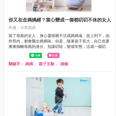
你又在念媽媽經？當心變成一個都叨叨不休的女人
作者：小羊貝貝
當了母親的女人，身心靈很難不活成媽媽魂，從上到下，由
外而內，都會飄出媽媽味。但是，隨著孩子長大，自己也要
漸漸抽離母親的身分。別讓叨唸，變成常態，活成一個叨叨
不休，終有一天，連自己看了也討厭的女人。
收藏
關鍵字：
媽媽
、
親子互動
、
婚姻