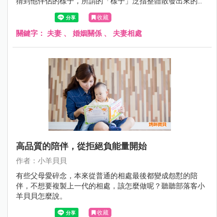
猜到他伴侶的樣子，所謂的「樣子」泛指整體散發出來的感
覺、氣質、說話方式、習慣動作，這樣的說法對嗎？
收藏
關鍵字：
夫妻
、
婚姻關係
、
夫妻相處
高品質的陪伴，從拒絕負能量開始
作者：小羊貝貝
有些父母愛碎念，本來從普通的相處最後都變成怨懟的陪
伴，不想要複製上一代的相處，該怎麼做呢？聽聽部落客小
羊貝貝怎麼說。
收藏