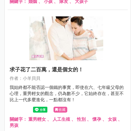
關鍵字：
婚姻
、
小孩
、
隊友
、
大孩子
求子花了二百萬，還是個女的！
作者：小羊貝貝
我始終都不能否認一個鐵的事實，即使在六、七年級父母的
心理，重男輕女的觀念，仍為數不少，它始終存在，甚至不
比上一代多麼進化，一點都沒有！
收藏
關鍵字：
重男輕女
、
人工生殖
、
性別
、
懷孕
、
女孩
、
男孩