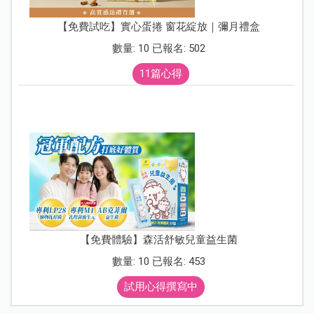
【免費試吃】實心蛋捲 窗花綻放｜彌月禮盒
數量: 10 已報名: 502
11篇心得
【免費體驗】森活舒敏兒童益生菌
數量: 10 已報名: 453
試用心得撰寫中