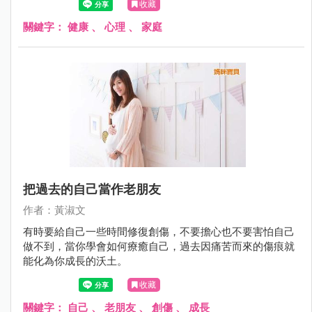
收藏
關鍵字：
健康
、
心理
、
家庭
把過去的自己當作老朋友
作者：黃淑文
有時要給自己一些時間修復創傷，不要擔心也不要害怕自己
做不到，當你學會如何療癒自己，過去因痛苦而來的傷痕就
能化為你成長的沃土。
收藏
關鍵字：
自己
、
老朋友
、
創傷
、
成長