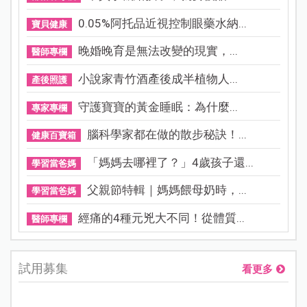
0.05%阿托品近視控制眼藥水納...
寶貝健康
晚婚晚育是無法改變的現實，...
醫師專欄
小說家青竹酒產後成半植物人...
產後照護
守護寶寶的黃金睡眠：為什麼...
專家專欄
腦科學家都在做的散步秘訣！...
健康百寶箱
「媽媽去哪裡了？」4歲孩子還...
學習當爸媽
父親節特輯｜媽媽餵母奶時，...
學習當爸媽
經痛的4種元兇大不同！從體質...
醫師專欄
試用募集
看更多