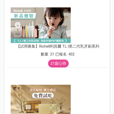
【試用募集】Richell利其爾 T.L.I第二代乳牙刷系列
數量: 21 已報名: 432
21篇心得