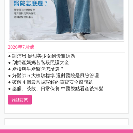
2026年7月號
● 謝沛恩 從甜美少女到優雅媽媽
● 剖婦產媽媽各階段照護大全
● 產檢與生產醫院怎麼選？
● 好醫師５大檢驗標準 選對醫院是風險管理
● 破解４個最常被誤解的寶寶安全感問題
● 藥膳、茶飲、日常保養 中醫觀點看產後掉髮
雜誌訂閱