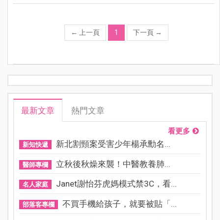
←
上一頁
1
下一頁
→
最新文章
熱門文章
看更多
新北割頸案受害少年楊承勳名...
新知快遞
立秋後秋燥來襲！中醫教養肺...
醫師專欄
Janet謝怡芬虎媽模式禁3C，看...
名人家庭
不買手機給孩子，就要被貼「...
部落客專欄