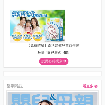
【免費體驗】森活舒敏兒童益生菌
數量: 10 已報名: 453
試用心得撰寫中
當期雜誌
看更多