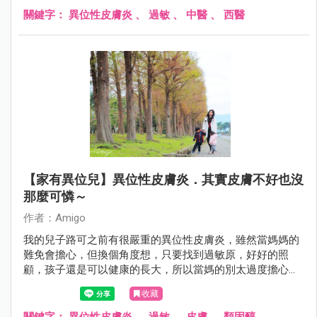
關鍵字：
異位性皮膚炎
、
過敏
、
中醫
、
西醫
【家有異位兒】異位性皮膚炎．其實皮膚不好也沒
那麼可憐～
作者：Amigo
我的兒子路可之前有很嚴重的異位性皮膚炎，雖然當媽媽的
難免會擔心，但換個角度想，只要找到過敏原，好好的照
顧，孩子還是可以健康的長大，所以當媽的別太過度擔心
囉！
收藏
關鍵字：
異位性皮膚炎
、
過敏
、
皮膚
、
類固醇