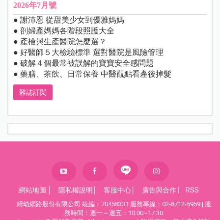
2026年7月號
● 謝沛恩 從甜美少女到優雅媽媽
● 剖婦產媽媽各階段照護大全
● 產檢與生產醫院怎麼選？
● 好醫師５大檢驗標準 選對醫院是風險管理
● 破解４個最常被誤解的寶寶安全感問題
● 藥膳、茶飲、日常保養 中醫觀點看產後掉髮
雜誌訂閱
網站地圖
│
隱私權說明
│
客服中心
│
廣告與合作
|
RSS
婦幼網路股份有限公司 統編：70458331 服務專線：02-8712-5959 | 服
務時間：週一～週五：10:00~17:30