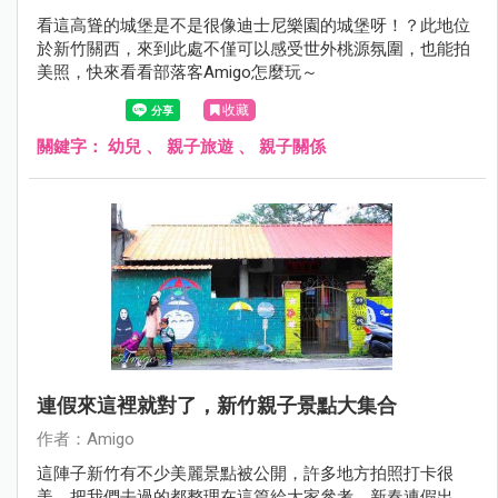
看這高聳的城堡是不是很像迪士尼樂園的城堡呀！？此地位
於新竹關西，來到此處不僅可以感受世外桃源氛圍，也能拍
美照，快來看看部落客Amigo怎麼玩～
收藏
關鍵字：
幼兒
、
親子旅遊
、
親子關係
連假來這裡就對了，新竹親子景點大集合
作者：Amigo
這陣子新竹有不少美麗景點被公開，許多地方拍照打卡很
美，把我們去過的都整理在這篇給大家參考，新春連假出