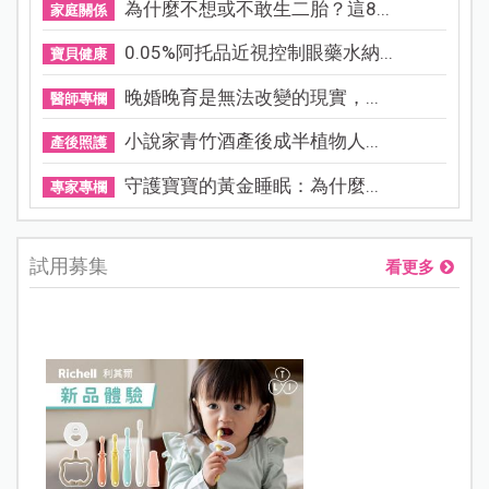
為什麼不想或不敢生二胎？這8...
家庭關係
0.05%阿托品近視控制眼藥水納...
寶貝健康
晚婚晚育是無法改變的現實，...
醫師專欄
小說家青竹酒產後成半植物人...
產後照護
守護寶寶的黃金睡眠：為什麼...
專家專欄
試用募集
看更多