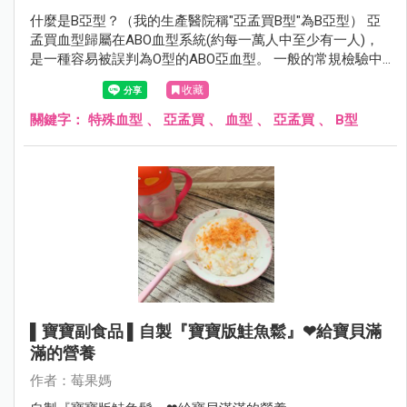
什麼是B亞型？（我的生產醫院稱"亞孟買B型"為B亞型） 亞
孟買血型歸屬在ABO血型系統(約每一萬人中至少有一人)，
是一種容易被誤判為O型的ABO亞血型。 一般的常規檢驗中
紅血球與抗A血清反應為A型； 與抗B血清反應為B型；兩者
收藏
皆有反應為AB型； 反之為O型，亞孟買血型的紅血球則不會
與抗A或抗B血清反應， 必須做進一步的檢驗，方可知正確
關鍵字：
特殊血型
、
亞孟買
、
血型
、
亞孟買
、
B型
的血型為何。
▌寶寶副食品 ▌自製『寶寶版鮭魚鬆』❤給寶貝滿
滿的營養
作者：莓果媽