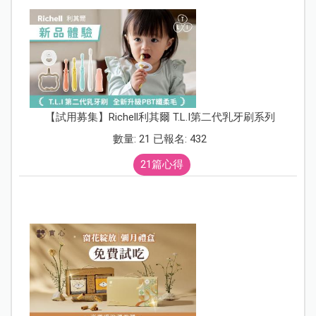
【試用募集】Richell利其爾 T.L.I第二代乳牙刷系列
數量: 21 已報名: 432
21篇心得