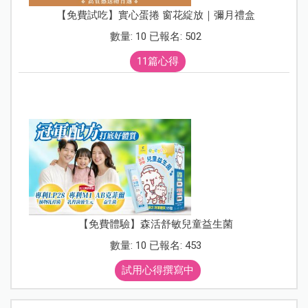
【免費試吃】實心蛋捲 窗花綻放｜彌月禮盒
數量: 10 已報名: 502
11篇心得
【免費體驗】森活舒敏兒童益生菌
數量: 10 已報名: 453
試用心得撰寫中