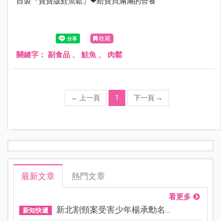
自製『寶寶版鮭魚鬆』❤給寶貝滿滿的營養
收藏
關鍵字：
副食品
、
鮭魚
、
肉鬆
←
上一頁
1
下一頁
→
最新文章
熱門文章
看更多
新北割頸案受害少年楊承勳名...
新知快遞