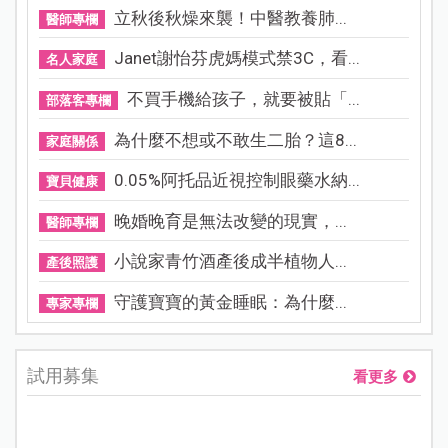
立秋後秋燥來襲！中醫教養肺...
醫師專欄
Janet謝怡芬虎媽模式禁3C，看...
名人家庭
不買手機給孩子，就要被貼「...
部落客專欄
為什麼不想或不敢生二胎？這8...
家庭關係
0.05%阿托品近視控制眼藥水納...
寶貝健康
晚婚晚育是無法改變的現實，...
醫師專欄
小說家青竹酒產後成半植物人...
產後照護
守護寶寶的黃金睡眠：為什麼...
專家專欄
試用募集
看更多