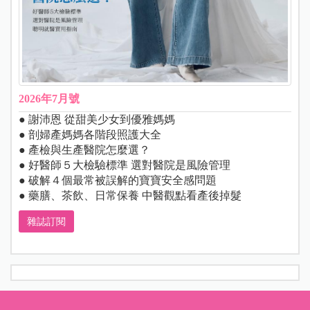
2026年7月號
● 謝沛恩 從甜美少女到優雅媽媽
● 剖婦產媽媽各階段照護大全
● 產檢與生產醫院怎麼選？
● 好醫師５大檢驗標準 選對醫院是風險管理
● 破解４個最常被誤解的寶寶安全感問題
● 藥膳、茶飲、日常保養 中醫觀點看產後掉髮
雜誌訂閱