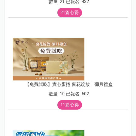
數量: 21 已報名: 432
21篇心得
【免費試吃】實心蛋捲 窗花綻放｜彌月禮盒
數量: 10 已報名: 502
11篇心得