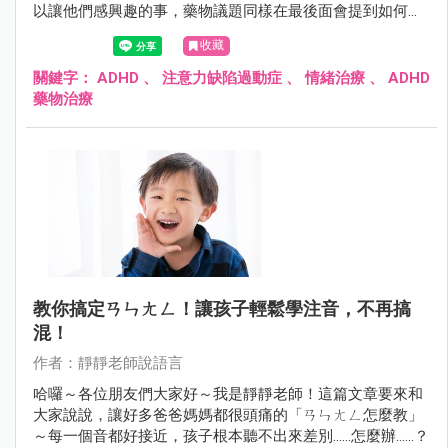
以讓他們感興趣的事，藥物議題同樣在最後面會提到如何作
用，相信這篇文對大家會很有幫助的！
收藏
關鍵字：
ADHD
、
注意力缺陷過動症
、
情緒治療
、
ADHD
藥物治療
教你搞定ㄢㄣㄤㄥ！讓孩子輕鬆學注音，不再搞
混！
作者：靜靜老師說語言
哈囉～各位朋友們大家好～我是靜靜老師！這篇文章要來和
大家說說，讓好多爸爸媽媽都很頭痛的「ㄢㄣㄤㄥ怎麼教」
～每一個音都好接近，孩子根本聽不出來差別……怎麼辦……？