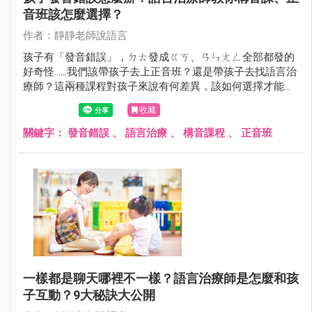
音班該怎麼選擇？
作者：靜靜老師說語言
孩子有「發音錯誤」，ㄉㄊ發成ㄍㄎ、ㄢㄣㄤㄥ全部都發的
好奇怪......我們該帶孩子去上正音班？還是帶孩子去找語言治
療師？這兩種課程對孩子來說有何差異，該如何選擇才能真
正地幫助孩子在學習語言的路上更順利！靜靜老師會一起在
收藏
這篇文章中解答！
關鍵字：
發音錯誤
、
語言治療
、
構音課程
、
正音班
一樣都是聊天哪裡不一樣？語言治療師是怎麼和孩
子互動？9大秘訣大公開