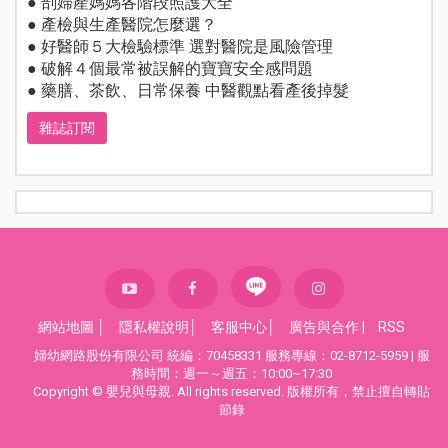
● 剖婦產媽媽各階段照護大全
● 產檢與生產醫院怎麼選？
● 好醫師５大檢驗標準 選對醫院是風險管理
● 破解４個最常被誤解的寶寶安全感問題
● 藥膳、茶飲、日常保養 中醫觀點看產後掉髮
雜誌訂閱
網站地圖
│
隱私權說明
│
客服中心
│
廣告與合作
|
RSS
婦幼網路股份有限公司 統編：70458331 服務專線：02-8712-5959 | 服
務時間：週一～週五：10:00~17:30
Copyright © 嬰兒與母親. All rights reserved. 版權所有，禁止擅自轉貼
節錄