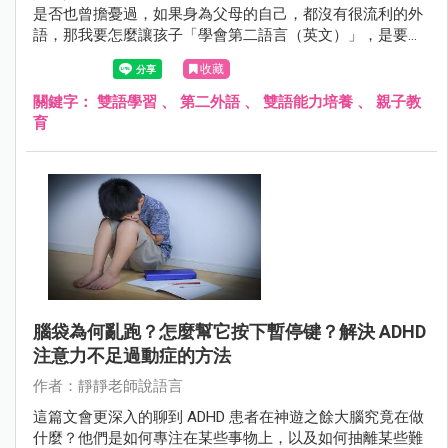
是否也曾擔憂過，如果身為父母的自己，都沒有很流利的外
語，那我要怎麼讓孩子「學會第二語言（英文）」，是要應
講擠出幾個我知道的詞彙嗎？還是送去全美補習班（經濟允
收藏
許的話）？還是雙語補習班？又或者是課後再去補習、加強
英語能力？
關鍵字：
雙語學習
、
第二外語
、
雙語能力培養
、
親子教
育
腦袋為何亂跑？怎麼幫它按下暫停键？解決 ADHD
注意力不足過動症的方法
作者：靜靜老師說語言
這篇文會更深入的聊到 ADHD 患者在神遊之餘大腦究竟在做
什麼？他們是如何專注在某些事物上，以及如何抽離某些難