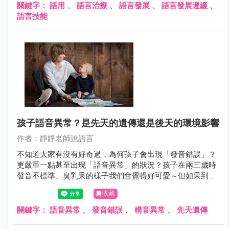
關鍵字：
語用
、
語言治療
、
語言發展
、
語言發展遲緩
、
語言技能
孩子語音異常？是先天的遺傳還是後天的環境影響
作者：靜靜老師說語言
不知道大家有沒有好奇過，為何孩子會出現「發音錯誤」？
更嚴重一點甚至出現「語音異常」的狀況？孩子在兩三歲時
發音不標準、臭乳呆的樣子我們會覺得好可愛～但如果到了
三歲、四歲甚至幼稚園中班、大班的時候，都還是發不清楚
收藏
這些日常生活中常被使用的語音，那就會開始擔心要不要帶
孩子去看醫生了…
關鍵字：
語音異常
、
發音錯誤
、
構音異常
、
先天遺傳