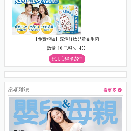
【免費體驗】森活舒敏兒童益生菌
數量: 10 已報名: 453
試用心得撰寫中
當期雜誌
看更多