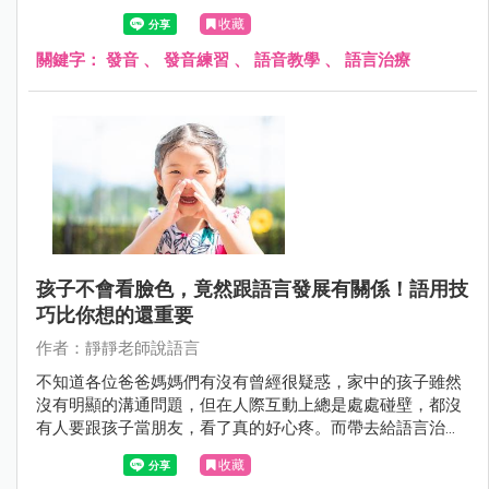
收藏
關鍵字：
發音
、
發音練習
、
語音教學
、
語言治療
孩子不會看臉色，竟然跟語言發展有關係！語用技
巧比你想的還重要
作者：靜靜老師說語言
不知道各位爸爸媽媽們有沒有曾經很疑惑，家中的孩子雖然
沒有明顯的溝通問題，但在人際互動上總是處處碰壁，都沒
有人要跟孩子當朋友，看了真的好心疼。而帶去給語言治療
師看，語言治療師卻說孩子在評估測驗中都顯示通過標準，
收藏
不需要上課，但.....真的是這樣嗎？