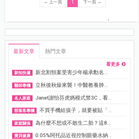
←
上一頁
1
下一頁
→
;
最新文章
熱門文章
看更多
新北割頸案受害少年楊承勳名...
新知快遞
立秋後秋燥來襲！中醫教養肺...
醫師專欄
Janet謝怡芬虎媽模式禁3C，看...
名人家庭
不買手機給孩子，就要被貼「...
部落客專欄
為什麼不想或不敢生二胎？這8...
家庭關係
0.05%阿托品近視控制眼藥水納...
寶貝健康