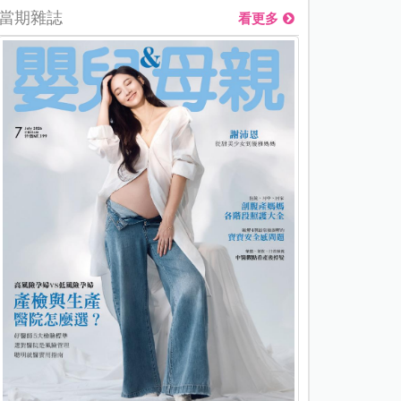
當期雜誌
看更多