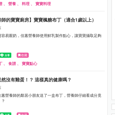
譜
、
營養
、
料理
、
寶寶料理
養師的寶寶廚房】寶寶楓糖布丁（適合1歲以上）
蕙
寶容易厭奶，佳蕙營養師使用鮮乳製作點心，讓寶寶攝取足夠
收藏
丁
、
食譜
、
寶寶點心
竟然沒有雞蛋！？ 這樣真的健康嗎？
蕙
佳蕙營養師的鄰居小朋友送了一盒布丁，營養師仔細看成分竟
！？
收藏