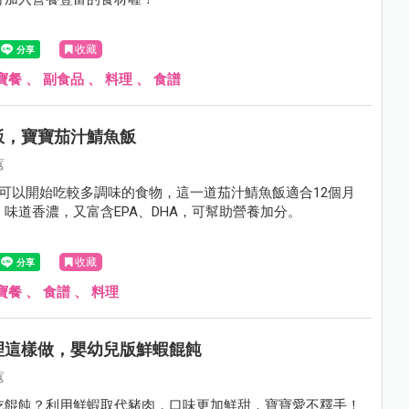
收藏
寶餐
、
副食品
、
料理
、
食譜
飯，寶寶茄汁鯖魚飯
蕙
，可以開始吃較多調味的食物，這一道茄汁鯖魚飯適合12個月
味道香濃，又富含EPA、DHA，可幫助營養加分。
收藏
寶餐
、
食譜
、
料理
理這樣做，嬰幼兒版鮮蝦餛飩
蕙
吃餛飩？利用鮮蝦取代豬肉，口味更加鮮甜，寶寶愛不釋手！