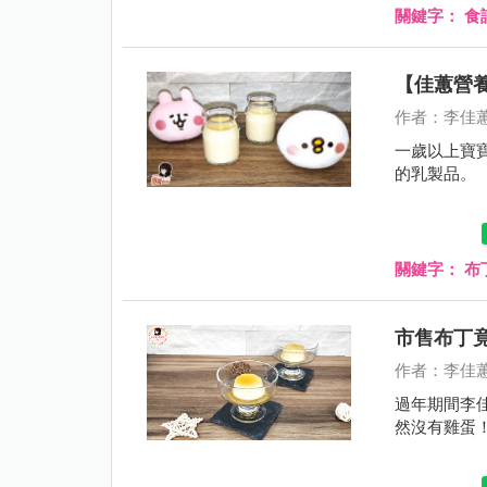
關鍵字：
食
【佳蕙營
作者：李佳
一歲以上寶
的乳製品。
關鍵字：
布
市售布丁
作者：李佳
過年期間李
然沒有雞蛋