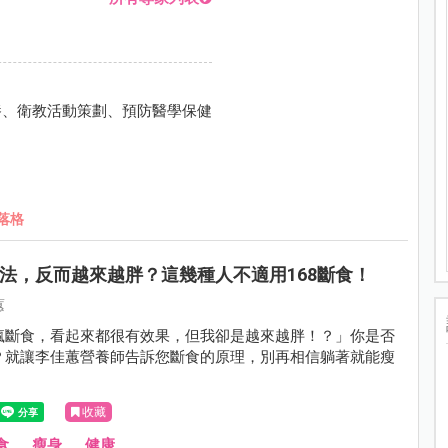
養、衛教活動策劃、預防醫學保健
落格
食法，反而越來越胖？這幾種人不適用168斷食！
蕙
瘋斷食，看起來都很有效果，但我卻是越來越胖！？」你是否
？就讓李佳蕙營養師告訴您斷食的原理，別再相信躺著就能瘦
！
收藏
食
、
瘦身
、
健康