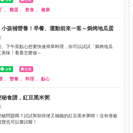
丁
、
雞蛋
、
飲食
、
健康
、小孩補營養！早餐、運動前來一客～焗烤地瓜蛋
蕙
前、下午茶點心想要快速簡單料理，你可以試試「焗烤地瓜
又美味！看看怎麼做～
收藏
譜
、
營養
、
料理
、
點心
便秘食譜，紅豆黑米粥
蕙
便秘問題嗎？試試幫助排便又補鐵的紅豆黑米粥唷！沒有便祕
寶寶也可以嘗試喔！