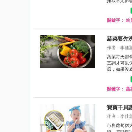
攝取不足影
視！
關鍵字：
幼
蔬菜要先
作者：李佳
蔬菜每天都
烹調才可以
節，如果沒
關鍵字：
蔬
寶寶干貝
作者：李佳
市售蘿蔔糕
吃，還能自