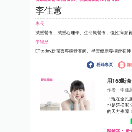
李佳蕙
專長
減重營養、減重心理學、生命期營養、慢性病營
學經歷
ETtoday新聞雲專欄營養師、早安健康專欄營養師
粉絲專頁
部
用168斷
作者：李佳
「現在全民
也是這樣呢
的天方夜譚
關鍵字：
飲