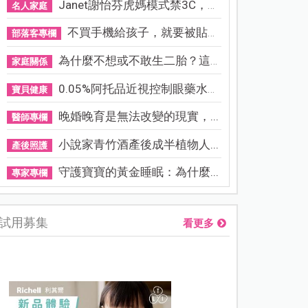
Janet謝怡芬虎媽模式禁3C，看...
名人家庭
不買手機給孩子，就要被貼「...
部落客專欄
為什麼不想或不敢生二胎？這8...
家庭關係
0.05%阿托品近視控制眼藥水納...
寶貝健康
晚婚晚育是無法改變的現實，...
醫師專欄
小說家青竹酒產後成半植物人...
產後照護
守護寶寶的黃金睡眠：為什麼...
專家專欄
試用募集
看更多