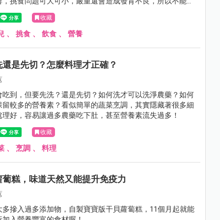
響，挑食問題可大可小，嚴重還會造成發育不良，所以不能忽
收藏
兒
、
挑食
、
飲食
、
營養
洗還是先切？怎麼料理才正確？
蕙
會吃到，但要先洗？還是先切？如何洗才可以洗淨農藥？如何
保留較多的營養素？看似簡單的蔬菜烹調，其實隱藏著很多細
處理好，容易讓過多農藥吃下肚，甚至營養素流失過多！
收藏
菜
、
烹調
、
料理
蘿蔔糕，味道天然又能提升免疫力
蕙
大多摻入過多添加物，自製寶寶版干貝蘿蔔糕，11個月起就能
行加入營養豐富的食材喔！