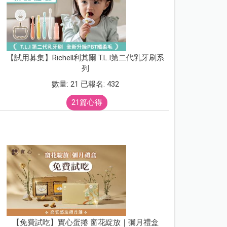
【試用募集】Richell利其爾 T.L.I第二代乳牙刷系
列
數量: 21 已報名: 432
21篇心得
【免費試吃】實心蛋捲 窗花綻放｜彌月禮盒