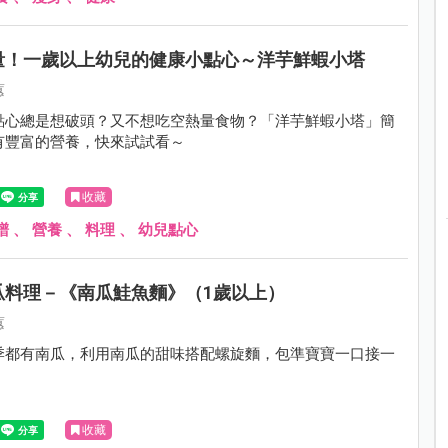
量！一歲以上幼兒的健康小點心～洋芋鮮蝦小塔
蕙
點心總是想破頭？又不想吃空熱量食物？「洋芋鮮蝦小塔」簡
有豐富的營養，快來試試看～
收藏
譜
、
營養
、
料理
、
幼兒點心
瓜料理－《南瓜鮭魚麵》（1歲以上）
蕙
季都有南瓜，利用南瓜的甜味搭配螺旋麵，包準寶寶一口接一
收藏