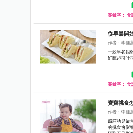
關鍵字：
食
從早晨開
作者：李佳
一般早餐很
鮮蔬起司吐
關鍵字：
食
寶寶挑食
作者：李佳
照顧幼兒最
的挑食會影