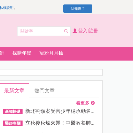
私權說明
。
我知道了
登入|註冊
師
採購年鑑
寵粉月月抽
最新文章
熱門文章
看更多
新北割頸案受害少年楊承勳名...
新知快遞
立秋後秋燥來襲！中醫教養肺...
醫師專欄