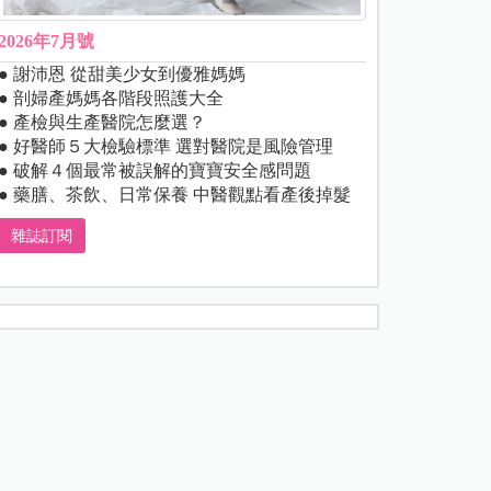
2026年7月號
● 謝沛恩 從甜美少女到優雅媽媽
● 剖婦產媽媽各階段照護大全
● 產檢與生產醫院怎麼選？
● 好醫師５大檢驗標準 選對醫院是風險管理
● 破解４個最常被誤解的寶寶安全感問題
● 藥膳、茶飲、日常保養 中醫觀點看產後掉髮
雜誌訂閱