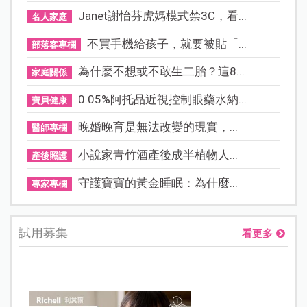
Janet謝怡芬虎媽模式禁3C，看...
名人家庭
不買手機給孩子，就要被貼「...
部落客專欄
為什麼不想或不敢生二胎？這8...
家庭關係
0.05%阿托品近視控制眼藥水納...
寶貝健康
晚婚晚育是無法改變的現實，...
醫師專欄
小說家青竹酒產後成半植物人...
產後照護
守護寶寶的黃金睡眠：為什麼...
專家專欄
試用募集
看更多