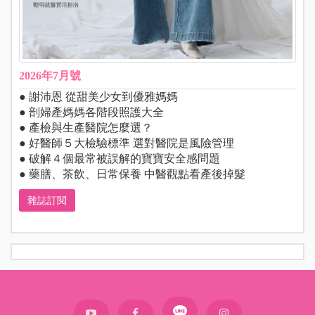
2026年7月號
● 謝沛恩 從甜美少女到優雅媽媽
● 剖婦產媽媽各階段照護大全
● 產檢與生產醫院怎麼選？
● 好醫師５大檢驗標準 選對醫院是風險管理
● 破解４個最常被誤解的寶寶安全感問題
● 藥膳、茶飲、日常保養 中醫觀點看產後掉髮
雜誌訂閱