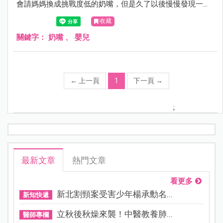
會請媽媽換成挑戰度低的奶嘴，但是久了以後慢慢發現一件
奇怪的事，既然香草嘴那麼好用，為什麼不是對每一個寶寶
收藏
都有用呢？
關鍵字：
奶嘴
、
嬰兒
←
上一頁
1
下一頁
→
;
最新文章
熱門文章
看更多
新北割頸案受害少年楊承勳名...
新知快遞
立秋後秋燥來襲！中醫教養肺...
醫師專欄