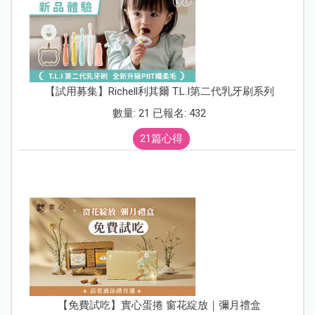
【試用募集】Richell利其爾 T.L.I第二代乳牙刷系列
數量: 21 已報名: 432
21篇心得
【免費試吃】實心蛋捲 窗花綻放｜彌月禮盒