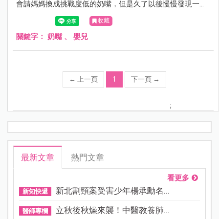
會請媽媽換成挑戰度低的奶嘴，但是久了以後慢慢發現一件
奇怪的事，既然香草嘴那麼好用，為什麼不是對每一個寶寶
收藏
都有用呢？
關鍵字：
奶嘴
、
嬰兒
←
上一頁
1
下一頁
→
;
最新文章
熱門文章
看更多
新北割頸案受害少年楊承勳名...
新知快遞
立秋後秋燥來襲！中醫教養肺...
醫師專欄