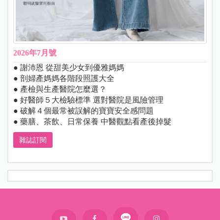
2026年7月號
● 謝沛恩 從甜美少女到優雅媽媽
● 剖婦產媽媽各階段照護大全
● 產檢與生產醫院怎麼選？
● 好醫師５大檢驗標準 選對醫院是風險管理
● 破解４個最常被誤解的寶寶安全感問題
● 藥膳、茶飲、日常保養 中醫觀點看產後掉髮
雜誌訂閱