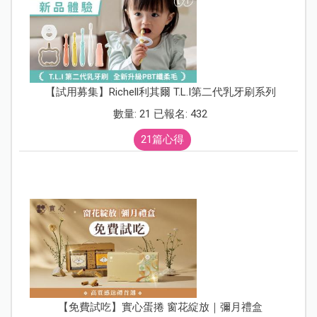
【試用募集】Richell利其爾 T.L.I第二代乳牙刷系列
數量: 21 已報名: 432
21篇心得
【免費試吃】實心蛋捲 窗花綻放｜彌月禮盒