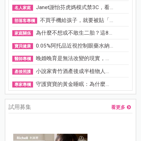
Janet謝怡芬虎媽模式禁3C，看...
名人家庭
不買手機給孩子，就要被貼「...
部落客專欄
為什麼不想或不敢生二胎？這8...
家庭關係
0.05%阿托品近視控制眼藥水納...
寶貝健康
晚婚晚育是無法改變的現實，...
醫師專欄
小說家青竹酒產後成半植物人...
產後照護
守護寶寶的黃金睡眠：為什麼...
專家專欄
試用募集
看更多