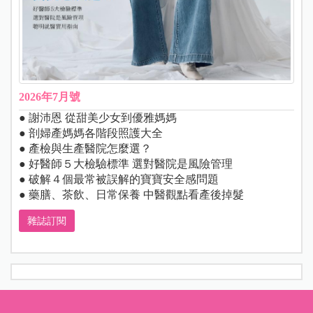
2026年7月號
● 謝沛恩 從甜美少女到優雅媽媽
● 剖婦產媽媽各階段照護大全
● 產檢與生產醫院怎麼選？
● 好醫師５大檢驗標準 選對醫院是風險管理
● 破解４個最常被誤解的寶寶安全感問題
● 藥膳、茶飲、日常保養 中醫觀點看產後掉髮
雜誌訂閱