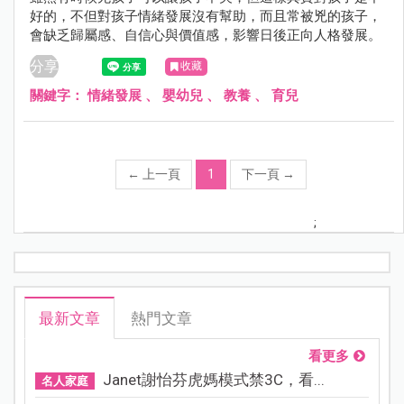
好的，不但對孩子情緒發展沒有幫助，而且常被兇的孩子，
會缺乏歸屬感、自信心與價值感，影響日後正向人格發展。
分享
收藏
關鍵字：
情緒發展
、
嬰幼兒
、
教養
、
育兒
←
上一頁
1
下一頁
→
;
最新文章
熱門文章
看更多
Janet謝怡芬虎媽模式禁3C，看...
名人家庭