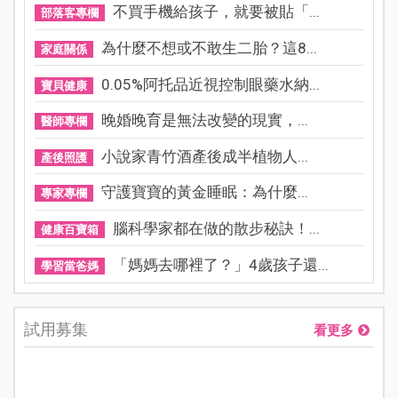
不買手機給孩子，就要被貼「...
部落客專欄
為什麼不想或不敢生二胎？這8...
家庭關係
0.05%阿托品近視控制眼藥水納...
寶貝健康
晚婚晚育是無法改變的現實，...
醫師專欄
小說家青竹酒產後成半植物人...
產後照護
守護寶寶的黃金睡眠：為什麼...
專家專欄
腦科學家都在做的散步秘訣！...
健康百寶箱
「媽媽去哪裡了？」4歲孩子還...
學習當爸媽
試用募集
看更多