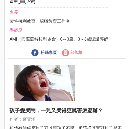
專長
蒙特梭利教育、親職教育工作者
學經歷
AMI（國際蒙特梭利協會）0～3歲、3～6歲認證導師
粉絲專頁
部落格
孩子愛哭鬧，一兇又哭得更厲害怎麼辦？
作者：羅寶鴻
雖然有時候兇孩子可以讓孩子不哭，但這樣其實對孩子是不