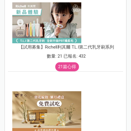
【試用募集】Richell利其爾 T.L.I第二代乳牙刷系列
數量: 21 已報名: 432
21篇心得