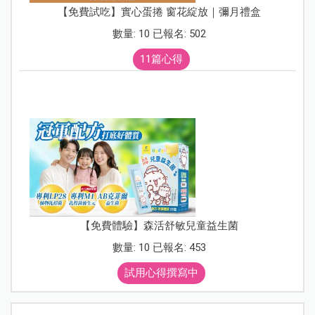
【免費試吃】實心蛋捲 窗花綻放｜彌月禮盒
數量: 10 已報名: 502
11篇心得
【免費體驗】森活舒敏兒童益生菌
數量: 10 已報名: 453
試用心得撰寫中