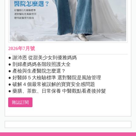
2026年7月號
● 謝沛恩 從甜美少女到優雅媽媽
● 剖婦產媽媽各階段照護大全
● 產檢與生產醫院怎麼選？
● 好醫師５大檢驗標準 選對醫院是風險管理
● 破解４個最常被誤解的寶寶安全感問題
● 藥膳、茶飲、日常保養 中醫觀點看產後掉髮
雜誌訂閱