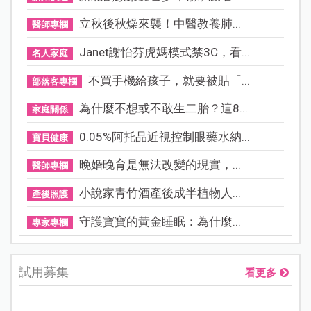
立秋後秋燥來襲！中醫教養肺...
醫師專欄
Janet謝怡芬虎媽模式禁3C，看...
名人家庭
不買手機給孩子，就要被貼「...
部落客專欄
為什麼不想或不敢生二胎？這8...
家庭關係
0.05%阿托品近視控制眼藥水納...
寶貝健康
晚婚晚育是無法改變的現實，...
醫師專欄
小說家青竹酒產後成半植物人...
產後照護
守護寶寶的黃金睡眠：為什麼...
專家專欄
試用募集
看更多