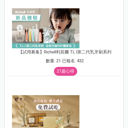
【試用募集】Richell利其爾 T.L.I第二代乳牙刷系列
數量: 21 已報名: 432
21篇心得