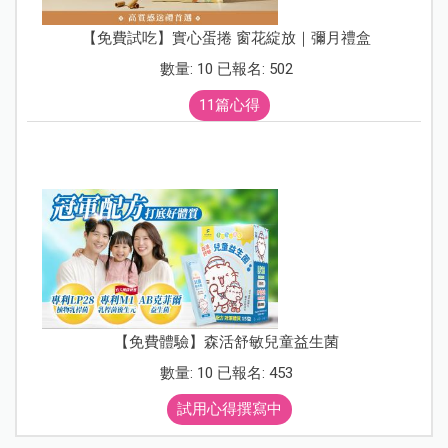
【免費試吃】實心蛋捲 窗花綻放｜彌月禮盒
數量: 10 已報名: 502
11篇心得
【免費體驗】森活舒敏兒童益生菌
數量: 10 已報名: 453
試用心得撰寫中