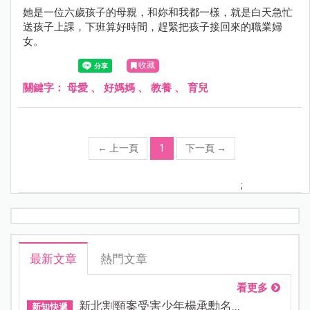
她是一位六歲孩子的母親，和妳和我都一樣，就是白天急忙
送孩子上課，下班算好時間，趕緊把孩子接回來的職業婦
女。
收藏
關鍵字：
母愛
、
好媽媽
、
教養
、
育兒
←
上一頁
1
下一頁
→
;
最新文章
熱門文章
看更多
新北割頸案受害少年楊承勳名...
新知快遞