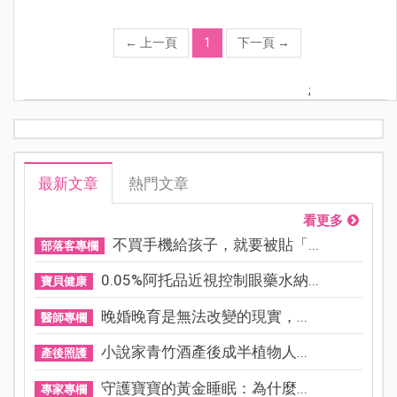
←
上一頁
1
下一頁
→
;
最新文章
熱門文章
看更多
不買手機給孩子，就要被貼「...
部落客專欄
0.05%阿托品近視控制眼藥水納...
寶貝健康
晚婚晚育是無法改變的現實，...
醫師專欄
小說家青竹酒產後成半植物人...
產後照護
守護寶寶的黃金睡眠：為什麼...
專家專欄