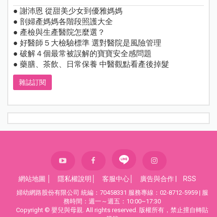
● 謝沛恩 從甜美少女到優雅媽媽
● 剖婦產媽媽各階段照護大全
● 產檢與生產醫院怎麼選？
● 好醫師５大檢驗標準 選對醫院是風險管理
● 破解４個最常被誤解的寶寶安全感問題
● 藥膳、茶飲、日常保養 中醫觀點看產後掉髮
雜誌訂閱
網站地圖
│
隱私權說明
│
客服中心
│
廣告與合作
|
RSS
婦幼網路股份有限公司 統編：70458331 服務專線：02-8712-5959 | 服
務時間：週一～週五：10:00~17:30
Copyright © 嬰兒與母親. All rights reserved. 版權所有，禁止擅自轉貼