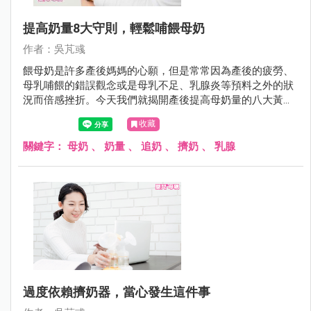
提高奶量8大守則，輕鬆哺餵母奶
作者：吳芃彧
餵母奶是許多產後媽媽的心願，但是常常因為產後的疲勞、
母乳哺餵的錯誤觀念或是母乳不足、乳腺炎等預料之外的狀
況而倍感挫折。今天我們就揭開產後提高母奶量的八大黃金
守則，讓你輕鬆餵母奶！
收藏
關鍵字：
母奶
、
奶量
、
追奶
、
擠奶
、
乳腺
過度依賴擠奶器，當心發生這件事