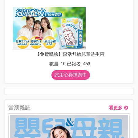
【免費體驗】森活舒敏兒童益生菌
數量: 10 已報名: 453
試用心得撰寫中
當期雜誌
看更多