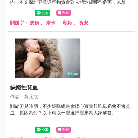
內，本文探討究竟這些物質會對人體造成哪些危害，以及如
何預防這些食安問題。
收藏
關鍵字：
奶粉
、
奈米
、
母奶
、
食安
缺鐵性貧血
作者：吳芃彧
關於嬰兒時期，不少媽咪總是會擔心寶寶只吃母奶會不會貧
血，原因為何？以下就以一題選擇題來為大家解答。
收藏