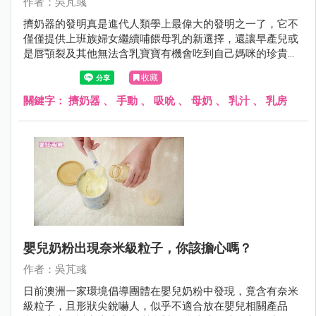
作者：吳芃彧
擠奶器的發明真是進代人類學上最偉大的發明之一了，它不
僅僅提供上班族婦女繼續哺餵母乳的新選擇，還讓早產兒或
是唇顎裂及其他無法含乳寶寶有機會吃到自己媽咪的珍貴乳
汁。現今的擠奶器，款式多樣，功能齊全，靜音模式、手動
收藏
電動、單邊雙邊、調整強度和吸乳模式，五花八門的選擇讓
新手爸媽真是無所適從，我還在門診遇過為了待產包的擠奶
關鍵字：
擠奶器
、
手動
、
吸吮
、
母奶
、
乳汁
、
乳房
器該選什麼品牌而鬧離婚的夫妻，其實擠奶器是一個「兩面
刃」，算是母乳哺育的幫手，卻也是殺手！
嬰兒奶粉出現奈米級粒子，你該擔心嗎？
作者：吳芃彧
日前澳洲一家環境倡導團體在嬰兒奶粉中發現，竟含有奈米
級粒子，且形狀尖銳嚇人，似乎不適合放在嬰兒相關產品