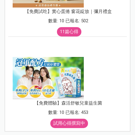
【免費試吃】實心蛋捲 窗花綻放｜彌月禮盒
數量: 10 已報名: 502
11篇心得
【免費體驗】森活舒敏兒童益生菌
數量: 10 已報名: 453
試用心得撰寫中