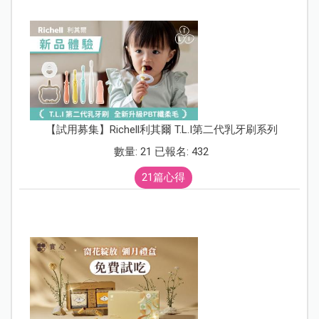
【試用募集】Richell利其爾 T.L.I第二代乳牙刷系列
數量: 21 已報名: 432
21篇心得