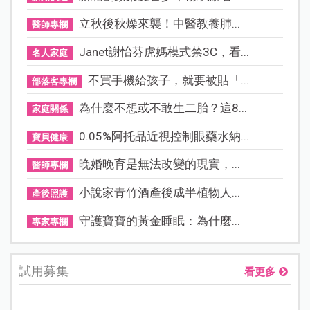
立秋後秋燥來襲！中醫教養肺...
醫師專欄
Janet謝怡芬虎媽模式禁3C，看...
名人家庭
不買手機給孩子，就要被貼「...
部落客專欄
為什麼不想或不敢生二胎？這8...
家庭關係
0.05%阿托品近視控制眼藥水納...
寶貝健康
晚婚晚育是無法改變的現實，...
醫師專欄
小說家青竹酒產後成半植物人...
產後照護
守護寶寶的黃金睡眠：為什麼...
專家專欄
試用募集
看更多