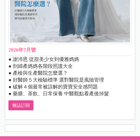
2026年7月號
● 謝沛恩 從甜美少女到優雅媽媽
● 剖婦產媽媽各階段照護大全
● 產檢與生產醫院怎麼選？
● 好醫師５大檢驗標準 選對醫院是風險管理
● 破解４個最常被誤解的寶寶安全感問題
● 藥膳、茶飲、日常保養 中醫觀點看產後掉髮
雜誌訂閱