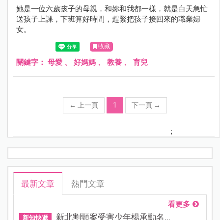
她是一位六歲孩子的母親，和妳和我都一樣，就是白天急忙
送孩子上課，下班算好時間，趕緊把孩子接回來的職業婦
女。
收藏
關鍵字：
母愛
、
好媽媽
、
教養
、
育兒
←
上一頁
1
下一頁
→
;
最新文章
熱門文章
看更多
新北割頸案受害少年楊承勳名...
新知快遞