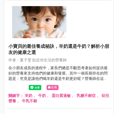
療，以減緩性早熟的進程，以及盡可能保護她的身體和情感
健康。父母也接受了營養師的建議，調整了她的飲食，以確
保她獲得足夠的營養，並避免食用高油脂和高糖食物。
小寶貝的最佳養成秘訣，羊奶還是牛奶？解析小朋
友的健康之選
作者：夏子雯 貼近你生活的營養師
在小朋友成長的過程中，家長們總是不斷思考著如何提供最
好的營養來支持他們的健康和發展。其中一個長期存在的問
題是：究竟是讓他們喝羊奶還是牛奶更好呢？營養師在這篇
文章中為我們提供了一個深入的分析，以幫助父母們做出明
收藏
智的選擇。
關鍵字：
羊奶
、
牛奶
、
蛋白質過敏
、
乳糖不耐症
、
幼兒
營養
、
牛乳不耐