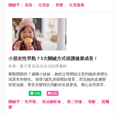
人。因此，吃對食物、提供充足的營養，以及避免生長板過
關鍵字：
長高
、
生長板
、
骨骼
、
生長激素
早閉合，成為了我們掌握機會的關鍵。
小朋友性早熟？5大關鍵方式保護健康成長！
作者：夏子雯 貼近你生活的營養師
樂觀開朗的 7 歲陳小妹妹，她的父母開始注意到她的身體出
現異常的變化。僅僅7歲乳房卻開始發育，而且她的皮膚變
得更油膩，聲音也變得比同齡的女孩更低。擔心這些異常的
變化，她的父母決定請教醫生的意見。經過一系列的醫學檢
收藏
查，醫生確診陳小妹妹正在經歷性早熟。她的性荷爾蒙水平
比同年齡的女孩高，這導致她的身體提早進入青春期，生殖
關鍵字：
性早熟
、
高油糖飲食
、
第二性徵
、
骨齡
、
賀爾
器官和乳房發育也在加速中。這對於陳小妹妹來說是一個困
蒙
擾，因為她感到自己不像其他同學一樣。醫生建議她接受治