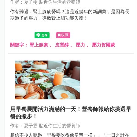
作者：夏子雯 貼近你生活的營養師
你有聽過：腎上腺疲勞嗎？這是近幾年的新詞彙，是因為長
期過多的壓力，導致腎上腺功能失衡！
收藏
關鍵字：
腎上腺素
、
皮質醇
、
壓力
、
壓力賀爾蒙
用早餐展開活力滿滿的一天！營養師報給你挑選早
餐的撇步！
作者：夏子雯 貼近你生活的營養師
相信不少人聽過「早餐要吃得像皇帝一樣」、「一日之計在