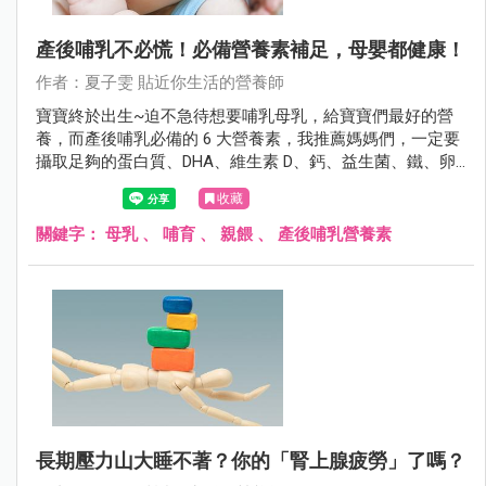
產後哺乳不必慌！必備營養素補足，母嬰都健康！
作者：夏子雯 貼近你生活的營養師
寶寶終於出生~迫不急待想要哺乳母乳，給寶寶們最好的營
養，而產後哺乳必備的 6 大營養素，我推薦媽媽們，一定要
攝取足夠的蛋白質、DHA、維生素 D、鈣、益生菌、鐵、卵
磷脂等營養素，母乳質量好，寶寶自然長得好！
收藏
關鍵字：
母乳
、
哺育
、
親餵
、
產後哺乳營養素
長期壓力山大睡不著？你的「腎上腺疲勞」了嗎？