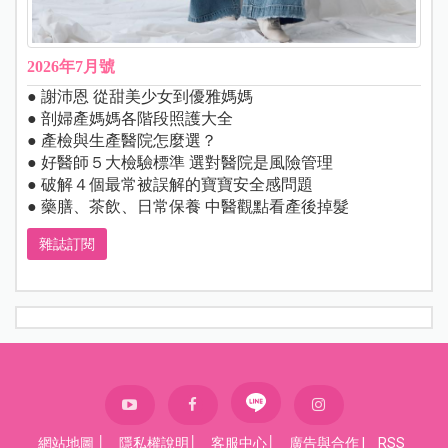
2026年7月號
● 謝沛恩 從甜美少女到優雅媽媽
● 剖婦產媽媽各階段照護大全
● 產檢與生產醫院怎麼選？
● 好醫師５大檢驗標準 選對醫院是風險管理
● 破解４個最常被誤解的寶寶安全感問題
● 藥膳、茶飲、日常保養 中醫觀點看產後掉髮
雜誌訂閱
網站地圖
│
隱私權說明
│
客服中心
│
廣告與合作
|
RSS