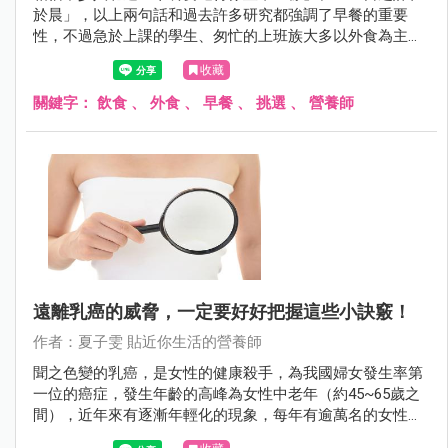
於晨」，以上兩句話和過去許多研究都強調了早餐的重要
性，不過急於上課的學生、匆忙的上班族大多以外食為主，
該怎麼挑選早餐就顯得非常重要，子雯營養師報給你選購早
收藏
餐的原則！
關鍵字：
飲食
、
外食
、
早餐
、
挑選
、
營養師
遠離乳癌的威脅，一定要好好把握這些小訣竅！
作者：夏子雯 貼近你生活的營養師
聞之色變的乳癌，是女性的健康殺手，為我國婦女發生率第
一位的癌症，發生年齡的高峰為女性中老年（約45~65歲之
間），近年來有逐漸年輕化的現象，每年有逾萬名的女性罹
患乳癌，令人膽寒。