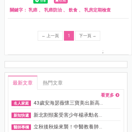
收藏
關鍵字：
乳癌
、
乳癌防治
、
飲食
、
乳房定期檢查
←
上一頁
1
下一頁
→
;
最新文章
熱門文章
看更多
43歲安海瑟薇懷三寶美出新高...
名人家庭
新北割頸案受害少年楊承勳名...
新知快遞
立秋後秋燥來襲！中醫教養肺...
醫師專欄