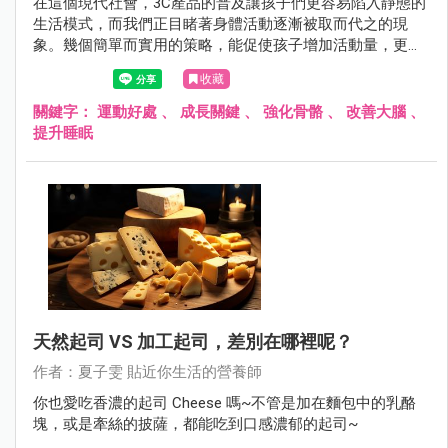
在這個現代社會，3C產品的普及讓孩子們更容易陷入靜態的
生活模式，而我們正目睹著身體活動逐漸被取而代之的現
象。幾個簡單而實用的策略，能促使孩子增加活動量，更能
透過運動，燃點起親子之間深厚的情感。
收藏
關鍵字：
運動好處
、
成長關鍵
、
強化骨骼
、
改善大腦
、
提升睡眠
天然起司 VS 加工起司，差別在哪裡呢？
作者：夏子雯 貼近你生活的營養師
你也愛吃香濃的起司 Cheese 嗎~不管是加在麵包中的乳酪
塊，或是牽絲的披薩，都能吃到口感濃郁的起司~