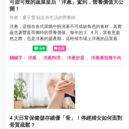
可甜可辣的蔬菜皇后「洋蔥」駕到，營養價值大公
開！
作者：夏子雯 貼近你生活的營養師
洋蔥，這個在各式菜餚中扮演著不可或缺角色的食材，其實
蘊含著豐富而獨特的營養價值。每年的 3、4 月，當春意盎
然之際，也是洋蔥的盛產期，這時候市場上洋蔥的品質最為
鮮嫩，口感最佳。
收藏
關鍵字：
洋蔥
、
洋蔥料理
、
洋蔥炒蛋
、
洋蔥番茄燉牛肉
4 大日常保健儲存績優「骨」！停經婦女如何面對
骨質疏鬆？