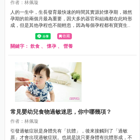
作者：林佩璇
人的一生中，生長發育最快速的時間其實源於懷孕期，雖然
孕期的前兩個月最為重要，因大多的器官和組織都在此時形
成，但是其他孕程也不能輕忽，因為每個孕程都有寶寶生長
發育的關鍵期，一旦因營養或其他問題而造成失誤，是無法
收藏
再回頭的!不可不慎！
關鍵字：
飲食
、
懷孕
、
營養
常見嬰幼兒食物過敏迷思，你中哪幾項？
作者：林佩璇
引發過敏症狀是身體先有「抗體」，後來接觸到了「過敏
原」才會出現過敏症狀。也就是說只要身體有抗體形成，不