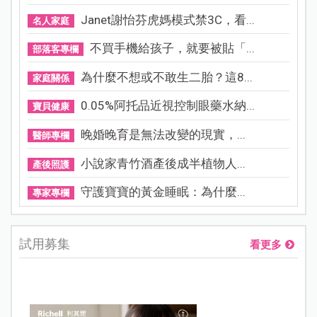
Janet謝怡芬虎媽模式禁3C，看...
名人家庭
不買手機給孩子，就要被貼「...
部落客專欄
為什麼不想或不敢生二胎？這8...
家庭關係
0.05%阿托品近視控制眼藥水納...
寶貝健康
晚婚晚育是無法改變的現實，...
醫師專欄
小說家青竹酒產後成半植物人...
產後照護
守護寶寶的黃金睡眠：為什麼...
專家專欄
試用募集
看更多