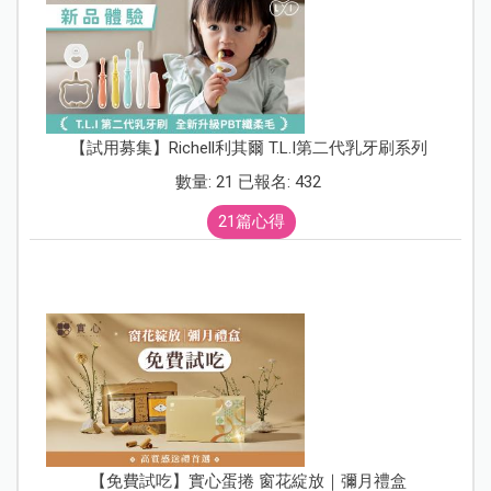
【試用募集】Richell利其爾 T.L.I第二代乳牙刷系列
數量: 21 已報名: 432
21篇心得
【免費試吃】實心蛋捲 窗花綻放｜彌月禮盒