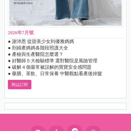
2026年7月號
● 謝沛恩 從甜美少女到優雅媽媽
● 剖婦產媽媽各階段照護大全
● 產檢與生產醫院怎麼選？
● 好醫師５大檢驗標準 選對醫院是風險管理
● 破解４個最常被誤解的寶寶安全感問題
● 藥膳、茶飲、日常保養 中醫觀點看產後掉髮
雜誌訂閱