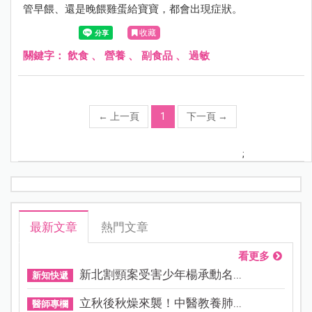
管早餵、還是晚餵雞蛋給寶寶，都會出現症狀。
收藏
關鍵字：
飲食
、
營養
、
副食品
、
過敏
←
上一頁
1
下一頁
→
;
最新文章
熱門文章
看更多
新北割頸案受害少年楊承勳名...
新知快遞
立秋後秋燥來襲！中醫教養肺...
醫師專欄