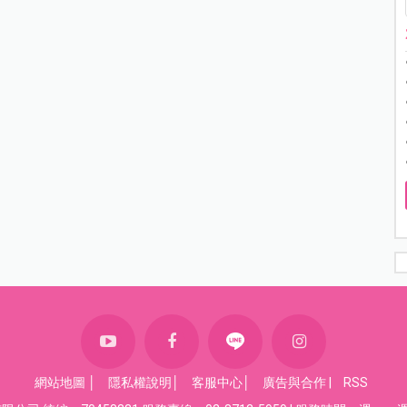
網站地圖
│
隱私權說明
│
客服中心
│
廣告與合作
|
RSS