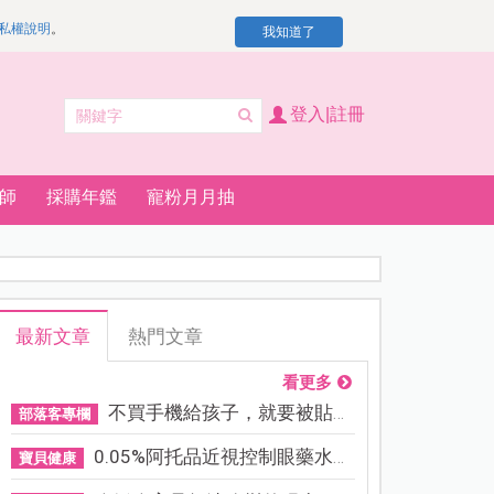
私權說明
。
我知道了
登入|註冊
師
採購年鑑
寵粉月月抽
最新文章
熱門文章
看更多
不買手機給孩子，就要被貼「...
部落客專欄
0.05%阿托品近視控制眼藥水納...
寶貝健康