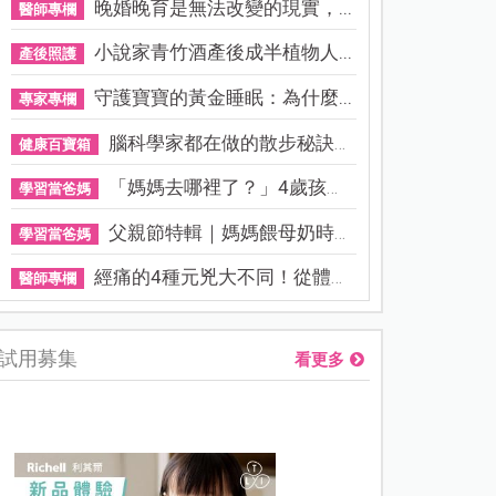
晚婚晚育是無法改變的現實，...
醫師專欄
小說家青竹酒產後成半植物人...
產後照護
守護寶寶的黃金睡眠：為什麼...
專家專欄
腦科學家都在做的散步秘訣！...
健康百寶箱
「媽媽去哪裡了？」4歲孩子還...
學習當爸媽
父親節特輯｜媽媽餵母奶時，...
學習當爸媽
經痛的4種元兇大不同！從體質...
醫師專欄
試用募集
看更多