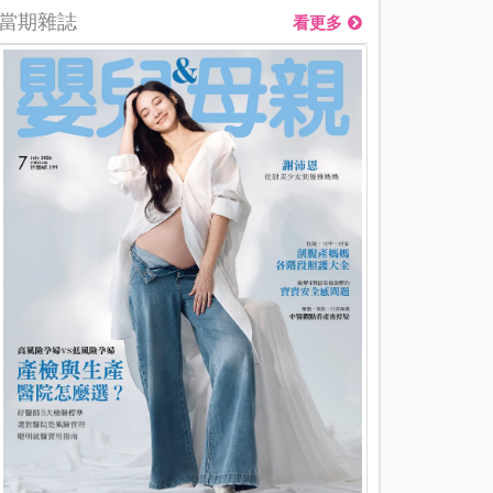
當期雜誌
看更多