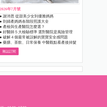
2026年7月號
● 謝沛恩 從甜美少女到優雅媽媽
● 剖婦產媽媽各階段照護大全
● 產檢與生產醫院怎麼選？
● 好醫師５大檢驗標準 選對醫院是風險管理
● 破解４個最常被誤解的寶寶安全感問題
● 藥膳、茶飲、日常保養 中醫觀點看產後掉髮
雜誌訂閱