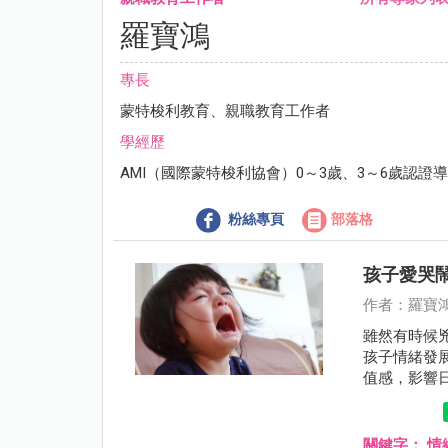
羅寶鴻
專長
蒙特梭利教育、親職教育工作者
學經歷
AMI（國際蒙特梭利協會）0～3歲、3～6歲認證
粉絲專頁
部落格
孩子愛哭
作者：羅寶
雖然有時候
孩子情緒發
值感，影響
關鍵字：
情