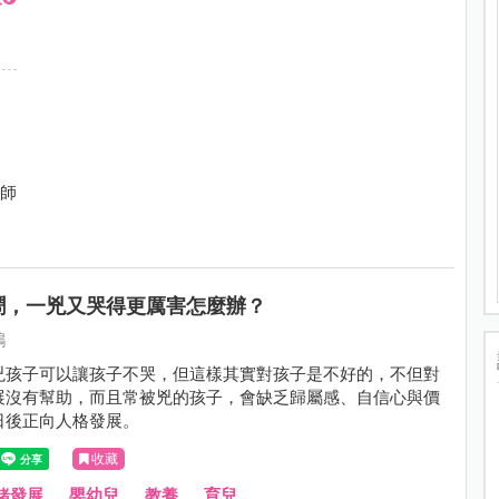
導師
鬧，一兇又哭得更厲害怎麼辦？
鴻
兇孩子可以讓孩子不哭，但這樣其實對孩子是不好的，不但對
展沒有幫助，而且常被兇的孩子，會缺乏歸屬感、自信心與價
日後正向人格發展。
收藏
緒發展
、
嬰幼兒
、
教養
、
育兒