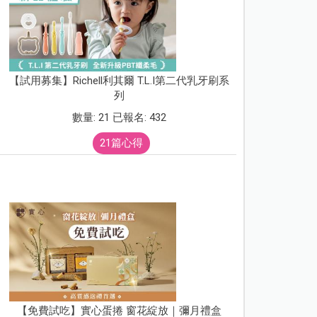
【試用募集】Richell利其爾 T.L.I第二代乳牙刷系
列
數量: 21 已報名: 432
21篇心得
【免費試吃】實心蛋捲 窗花綻放｜彌月禮盒