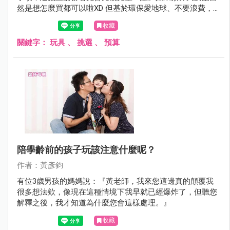
然是想怎麼買都可以啦XD 但基於環保愛地球、不要浪費，可
以把金錢用在栽培孩子其他能力或多去不同的地方增廣見聞
收藏
也很好，對吧？幫大家排好閱讀順序了，放心點下去看完就
好囉。
關鍵字：
玩具
、
挑選
、
預算
陪學齡前的孩子玩該注意什麼呢？
作者：黃彥鈞
有位3歲男孩的媽媽說：『黃老師，我來您這邊真的顛覆我
很多想法欸，像現在這種情境下我早就已經爆炸了，但聽您
解釋之後，我才知道為什麼您會這樣處理。』
收藏