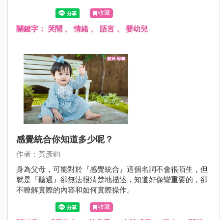
避免孩子亂哭鬧喔！
收藏
關鍵字：
哭鬧
、
情緒
、
語言
、
嬰幼兒
感覺統合你知道多少呢？
作者：黃彥鈞
身為父母，可能對於『感覺統合』這個名詞不會很陌生，但
就是『聽過』卻無法很清楚地描述，知道好像蠻重要的，卻
不瞭解實際的內容和如何實際操作。
收藏