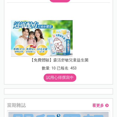
【免費體驗】森活舒敏兒童益生菌
數量: 10 已報名: 453
試用心得撰寫中
當期雜誌
看更多