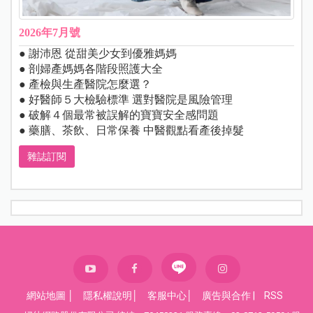
2026年7月號
● 謝沛恩 從甜美少女到優雅媽媽
● 剖婦產媽媽各階段照護大全
● 產檢與生產醫院怎麼選？
● 好醫師５大檢驗標準 選對醫院是風險管理
● 破解４個最常被誤解的寶寶安全感問題
● 藥膳、茶飲、日常保養 中醫觀點看產後掉髮
雜誌訂閱
網站地圖
│
隱私權說明
│
客服中心
│
廣告與合作
|
RSS