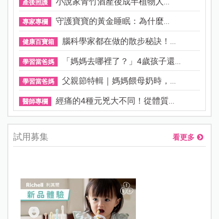
小說家青竹酒產後成半植物人...
產後照護
守護寶寶的黃金睡眠：為什麼...
專家專欄
腦科學家都在做的散步秘訣！...
健康百寶箱
「媽媽去哪裡了？」4歲孩子還...
學習當爸媽
父親節特輯｜媽媽餵母奶時，...
學習當爸媽
經痛的4種元兇大不同！從體質...
醫師專欄
試用募集
看更多