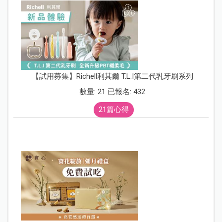
【試用募集】Richell利其爾 T.L.I第二代乳牙刷系列
數量: 21 已報名: 432
21篇心得