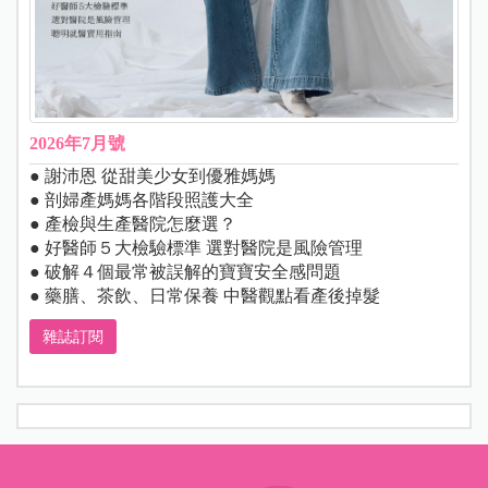
2026年7月號
● 謝沛恩 從甜美少女到優雅媽媽
● 剖婦產媽媽各階段照護大全
● 產檢與生產醫院怎麼選？
● 好醫師５大檢驗標準 選對醫院是風險管理
● 破解４個最常被誤解的寶寶安全感問題
● 藥膳、茶飲、日常保養 中醫觀點看產後掉髮
雜誌訂閱