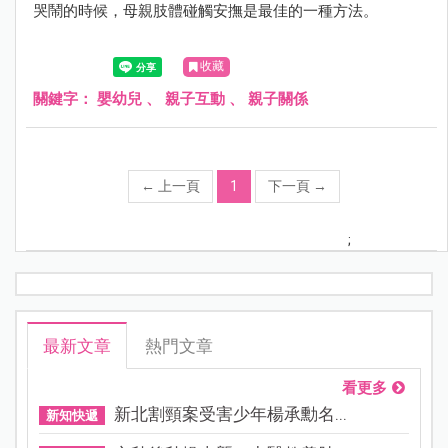
哭鬧的時候，母親肢體碰觸安撫是最佳的一種方法。
收藏
關鍵字：
嬰幼兒
、
親子互動
、
親子關係
←
上一頁
1
下一頁
→
;
最新文章
熱門文章
看更多
新北割頸案受害少年楊承勳名...
新知快遞