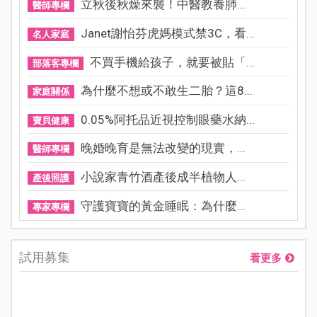
立秋後秋燥來襲！中醫教養肺...
醫師專欄
Janet謝怡芬虎媽模式禁3C，看...
名人家庭
不買手機給孩子，就要被貼「...
部落客專欄
為什麼不想或不敢生二胎？這8...
家庭關係
0.05%阿托品近視控制眼藥水納...
寶貝健康
晚婚晚育是無法改變的現實，...
醫師專欄
小說家青竹酒產後成半植物人...
產後照護
守護寶寶的黃金睡眠：為什麼...
專家專欄
試用募集
看更多