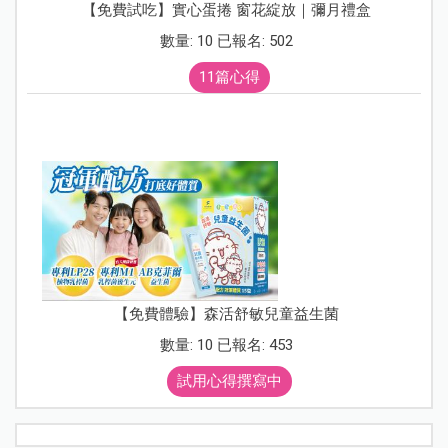
【免費試吃】實心蛋捲 窗花綻放｜彌月禮盒
數量: 10 已報名: 502
11篇心得
【免費體驗】森活舒敏兒童益生菌
數量: 10 已報名: 453
試用心得撰寫中