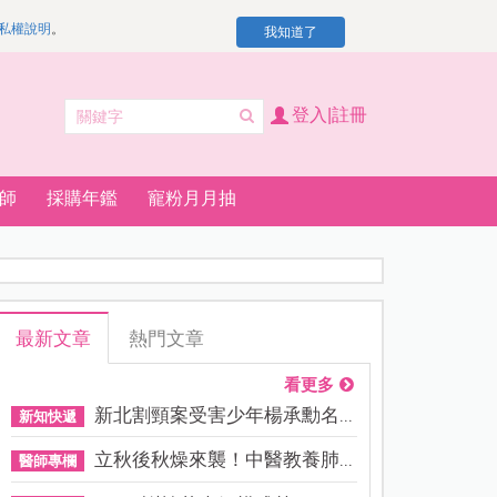
私權說明
。
我知道了
登入|註冊
師
採購年鑑
寵粉月月抽
最新文章
熱門文章
看更多
新北割頸案受害少年楊承勳名...
新知快遞
立秋後秋燥來襲！中醫教養肺...
醫師專欄