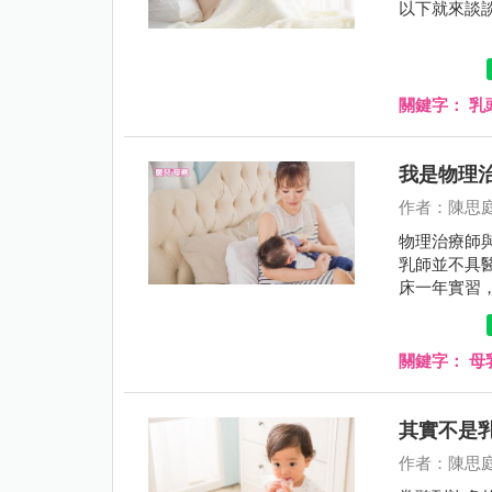
以下就來談
關鍵字：
乳
我是物理
作者：陳思
物理治療師
乳師並不具
床一年實習
照。不管是
經過國家的
關鍵字：
母
其實不是
作者：陳思