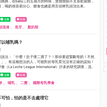
媽媽，在baby三到五個月的時候，寶寶開始不太喜歡親餵，
候，喝奶很容易分心、餵食也總是用舌頭將乳頭頂出來。
收藏
頭混淆
、
長牙
、
厭奶期
可以哺乳嗎？
庭
些說法：「什麼！肚子懷二寶了？！那你要趕緊斷母奶！不然
！」。有這種想法的人，可能對於母乳育兒沒有正確的認知！
La Leche League International）許多的研究調查，流產
絕對因果關係。通常會有這種混淆，其實是沒搞清楚懷孕期間
收藏
意的事情是什麼；如果有了解，並學會觀察異狀，當然是可以
！
孕
、
哺乳
、
二寶
、
國際母乳學會
不可怕，怕的是不去處理它
庭