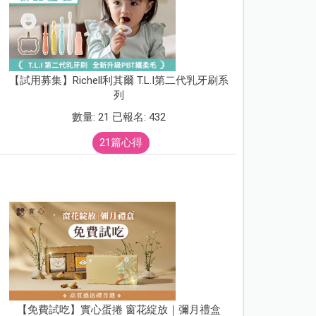
【試用募集】Richell利其爾 T.L.I第二代乳牙刷系
列
數量: 21 已報名: 432
21篇心得
【免費試吃】實心蛋捲 窗花綻放｜彌月禮盒