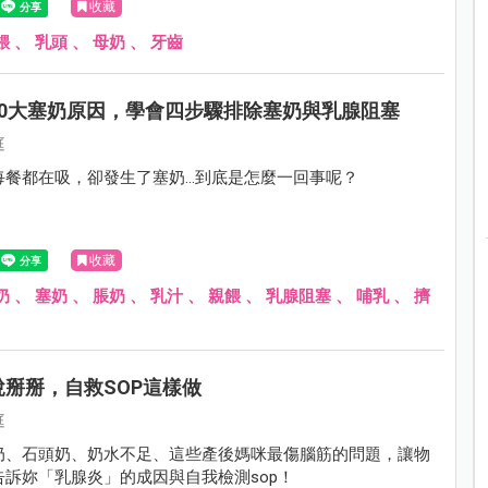
收藏
餵
、
乳頭
、
母奶
、
牙齒
10大塞奶原因，學會四步驟排除塞奶與乳腺阻塞
庭
每餐都在吸，卻發生了塞奶…到底是怎麼一回事呢？
收藏
奶
、
塞奶
、
脹奶
、
乳汁
、
親餵
、
乳腺阻塞
、
哺乳
、
擠
掰掰，自救SOP這樣做
庭
奶、石頭奶、奶水不足、這些產後媽咪最傷腦筋的問題，讓物
告訴妳「乳腺炎」的成因與自我檢測sop！