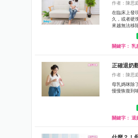
作者：陳思
在臨床上發
久，或者硬
來越無法移
塊放置超過
物理治療師
關鍵字：
乳
正確退奶
作者：陳思
母乳媽咪除
慢慢恢復到
關鍵字：
退
什麼？！