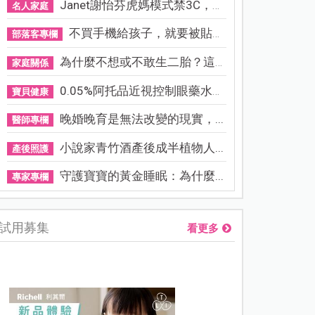
Janet謝怡芬虎媽模式禁3C，看...
名人家庭
不買手機給孩子，就要被貼「...
部落客專欄
為什麼不想或不敢生二胎？這8...
家庭關係
0.05%阿托品近視控制眼藥水納...
寶貝健康
晚婚晚育是無法改變的現實，...
醫師專欄
小說家青竹酒產後成半植物人...
產後照護
守護寶寶的黃金睡眠：為什麼...
專家專欄
試用募集
看更多