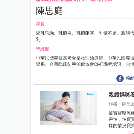
陳思庭
專長
泌乳諮詢、乳腺炎、乳腺阻塞、乳量不足、親餵含
乳
學經歷
中華民國專技高考合格物理治療師、中華民國專
學系、台灣臨床徒手治療協會CMT課程認證、台
粉絲
親餵媽咪
作者：陳思
被寶寶咬乳
害怕，怕寶
樣的情況寶
及協助。