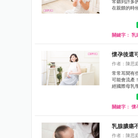
常聽到許多的
在親餵的時
關鍵字：
乳
懷孕後還
作者：陳思
常常耳聞有
可能會流產
經國際母乳學會（
與哺乳並無
哺乳需要注
持續哺乳的
關鍵字：
懷
乳腺膿瘍
作者：陳思