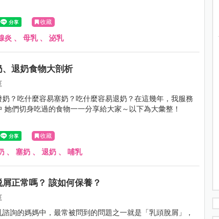
收藏
腺炎
、
母乳
、
泌乳
奶、退奶食物大剖析
庭
發奶？吃什麼容易塞奶？吃什麼容易退奶？在這幾年，我服務
中 她們切身吃過的食物一一分享給大家～以下為大彙整！
收藏
奶
、
塞奶
、
退奶
、
哺乳
脱屑正常嗎？ 該如何保養？
庭
乳諮詢的媽媽中，最常被問到的問題之一就是「乳頭脫屑」，