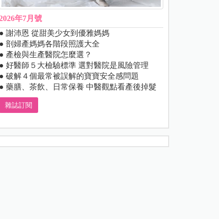
2026年7月號
● 謝沛恩 從甜美少女到優雅媽媽
● 剖婦產媽媽各階段照護大全
● 產檢與生產醫院怎麼選？
● 好醫師５大檢驗標準 選對醫院是風險管理
● 破解４個最常被誤解的寶寶安全感問題
● 藥膳、茶飲、日常保養 中醫觀點看產後掉髮
雜誌訂閱