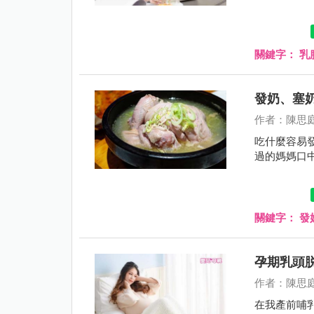
關鍵字：
乳
發奶、塞
作者：陳思
吃什麼容易
過的媽媽口
關鍵字：
發
孕期乳頭
作者：陳思
在我產前哺