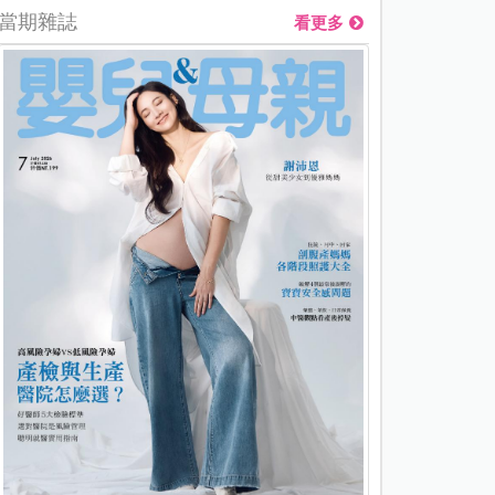
當期雜誌
看更多