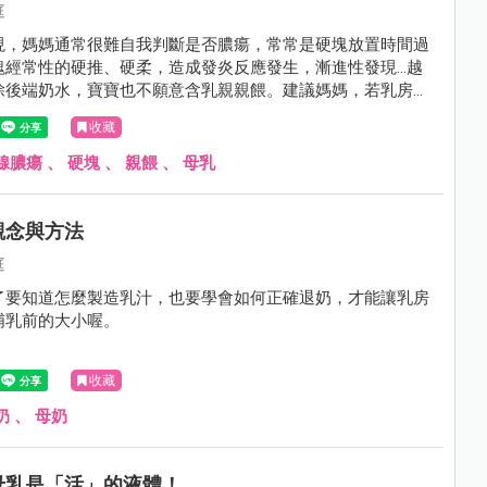
庭
現，媽媽通常很難自我判斷是否膿瘍，常常是硬塊放置時間過
塊經常性的硬推、硬柔，造成發炎反應發生，漸進性發現…越
除後端奶水，寶寶也不願意含乳親親餵。建議媽媽，若乳房硬
48小時以上，寶寶不願意親餵，且自我無法排除，可尋求專業
收藏
，協助評估乳房狀態，並將硬塊移除！避免膿瘍產生！
腺膿瘍
、
硬塊
、
親餵
、
母乳
觀念與方法
庭
了要知道怎麼製造乳汁，也要學會如何正確退奶，才能讓乳房
哺乳前的大小喔。
收藏
奶
、
母奶
母乳是「活」的液體！