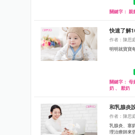
關鍵字：
親
快速了解
作者：陳思
明明就寶寶
關鍵字：
母
奶
、
厭奶
和乳腺炎說
作者：陳思
乳腺炎、塞
理治療師來