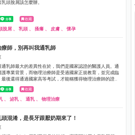
談乳頭脫屑該怎麼辦。
收藏
頭脫屑
、
乳頭
、
搔癢
、
皮膚
、
懷孕
治療師，別再叫我通乳師
庭
與通乳師最大的差異性在於，我們是國家認證的醫護人員。通
醫護專業背景，而物理治療師是受過國家正規教育，並完成臨
，最後還得通過國家高等考試，才能稱獲得物理治療師的證
解剖生理，肌肉走向，軟組織處置，淋巴引流等等，這些都是
收藏
認證，因此在處理乳房組織時，我們的專業是有國家背書的。
乳
、
泌乳
、
通乳
、
物理治療
乳頭混淆，是長牙跟厭奶期來了！
庭