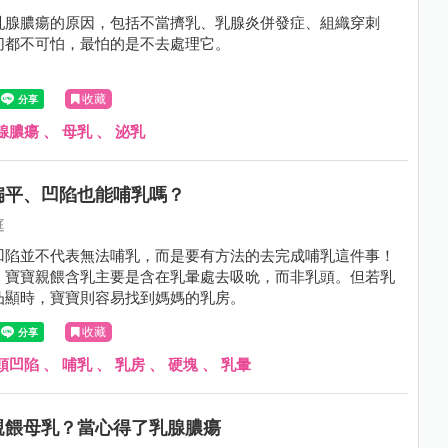
乳腺膿瘍的原因，包括不當擠乳、乳腺炎併發症、組織穿刺
切都不可怕，最怕的是不去處理它。
收藏
腺膿瘍
、
母乳
、
泌乳
扁平、凹陷也能哺乳嗎？
庭
凹陷並不代表無法哺乳，而是要有方法的去完成哺乳這件事！
，寶寶親餵含乳主要是含在乳暈處去吸吮，而非乳頭。但若乳
凸顯時，寶寶則容易找到媽媽的乳房。
收藏
頭凹陷
、
哺乳
、
乳房
、
硬塊
、
乳暈
親餵母乳？當心得了乳腺膿瘍