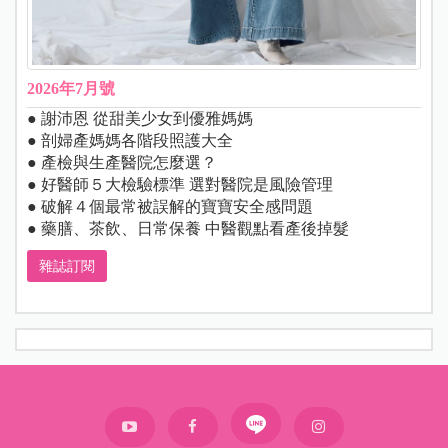
2026年7月號
● 謝沛恩 從甜美少女到優雅媽媽
● 剖婦產媽媽各階段照護大全
● 產檢與生產醫院怎麼選？
● 好醫師５大檢驗標準 選對醫院是風險管理
● 破解４個最常被誤解的寶寶安全感問題
● 藥膳、茶飲、日常保養 中醫觀點看產後掉髮
雜誌訂閱