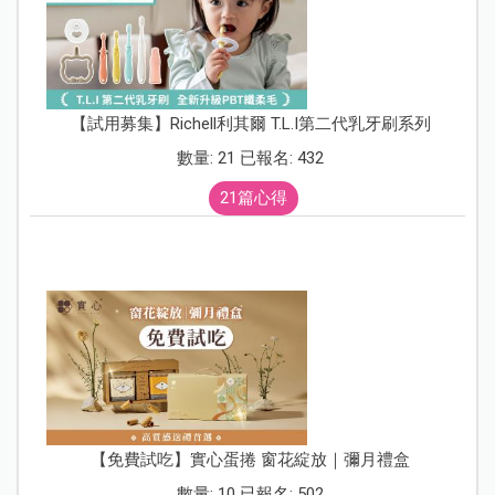
【試用募集】Richell利其爾 T.L.I第二代乳牙刷系列
數量: 21 已報名: 432
21篇心得
【免費試吃】實心蛋捲 窗花綻放｜彌月禮盒
數量: 10 已報名: 502