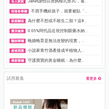
Janet謝怡芬虎媽模式禁3C，看...
名人家庭
不買手機給孩子，就要被貼「...
部落客專欄
為什麼不想或不敢生二胎？這8...
家庭關係
0.05%阿托品近視控制眼藥水納...
寶貝健康
晚婚晚育是無法改變的現實，...
醫師專欄
小說家青竹酒產後成半植物人...
產後照護
守護寶寶的黃金睡眠：為什麼...
專家專欄
試用募集
看更多