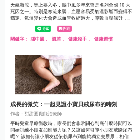
天氣漸涼，馬上要入冬，腦中風多年來皆是名列全國 10 大
死因之一。特別是寒流來襲，血壓容易受氣溫影響而變得不
穩定。氣溫變化大會造成血管收縮過大，導致血壓飆升，飆
起來引發中風，增加腦梗塞與出血的出現，出現健康警訊！
收藏
關鍵字：
腦中風
、
溫差
、
健康殺手
、
健康習慣
成長的微笑：一起見證小寶貝戒尿布的時刻
作者：甜甜圈職能治療師
平時兒童早療衛教時，家長們會非常關心到底什麼時間可以
開始訓練小朋友如廁能力呢？又該如何引導小朋友戒斷尿布
呢？ 該如何讓小朋友從依賴尿布到能夠獨立去尿尿，相信這