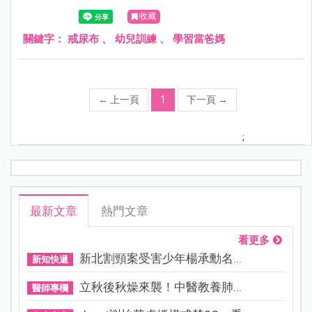
段時間絕對是家長們十分頭痛的地方，讓我們深入了解該怎
收藏
麼一起解決這方面的問題吧！
關鍵字：
戒尿布
、
幼兒訓練
、
學習當爸媽
←
上一頁
1
下一頁
→
;
最新文章
熱門文章
看更多
新北割頸案受害少年楊承勳名...
新知快遞
立秋後秋燥來襲！中醫教養肺...
醫師專欄