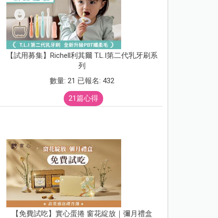
【試用募集】Richell利其爾 T.L.I第二代乳牙刷系
列
數量: 21 已報名: 432
21篇心得
【免費試吃】實心蛋捲 窗花綻放｜彌月禮盒