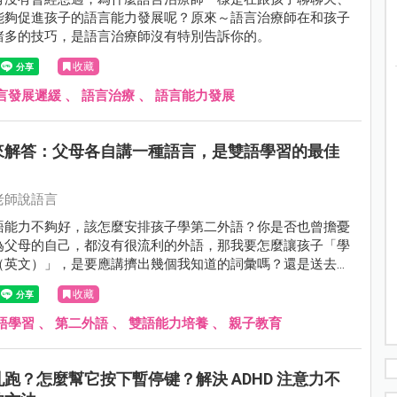
能夠促進孩子的語言能力發展呢？原來～語言治療師在和孩子
諸多的技巧，是語言治療師沒有特別告訴你的。
收藏
言發展遲緩
、
語言治療
、
語言能力發展
來解答：父母各自講一種語言，是雙語學習的最佳
老師說語言
語能力不夠好，該怎麼安排孩子學第二外語？你是否也曾擔憂
為父母的自己，都沒有很流利的外語，那我要怎麼讓孩子「學
（英文）」，是要應講擠出幾個我知道的詞彙嗎？還是送去全
經濟允許的話）？還是雙語補習班？又或者是課後再去補習、
收藏
力？
語學習
、
第二外語
、
雙語能力培養
、
親子教育
跑？怎麼幫它按下暫停键？解決 ADHD 注意力不