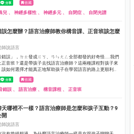
收藏
殊兒
、
神經多樣性
、
神經多元
、
自閉症
、
自閉光譜
錯誤怎麼辦？語言治療師教你構音課、正音班該怎麼
老師說語言
錯誤」，ㄉㄊ發成ㄍㄎ、ㄢㄣㄤㄥ全部都發的好奇怪......我們
上正音班？還是帶孩子去找語言治療師？這兩種課程對孩子來
，該如何選擇才能真正地幫助孩子在學習語言的路上更順利！
一起在這篇文章中解答！
收藏
音錯誤
、
語言治療
、
構音課程
、
正音班
聊天哪裡不一樣？語言治療師是怎麼和孩子互動？9
公開
老師說語言
有沒有曾經想過，為什麼語言治療師一樣是在跟孩子聊聊天、