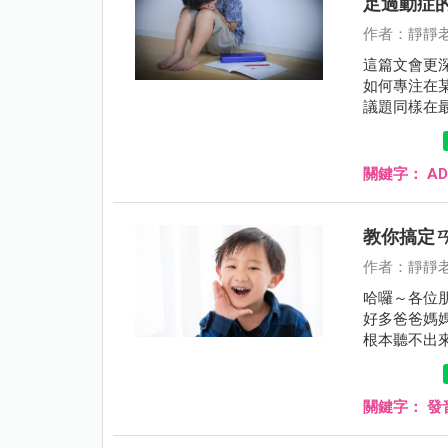
足過動症
作者：靜靜
這篇文會更深
如何專注在
議題同樣在
關鍵字：
AD
教你搞定
作者：靜靜
哈囉～各位
好多爸爸媽
根本聽不出來
關鍵字：
發