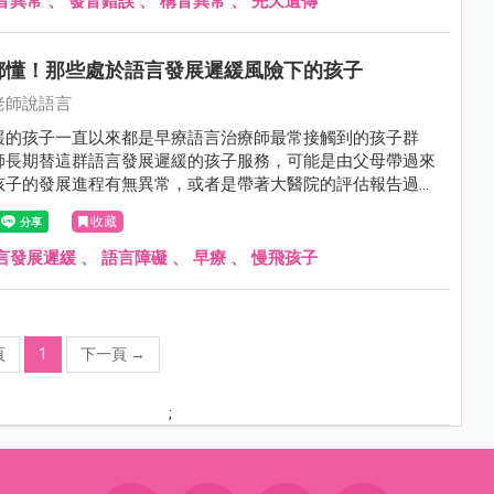
音異常
、
發音錯誤
、
構音異常
、
先天遺傳
都懂！那些處於語言發展遲緩風險下的孩子
老師說語言
緩的孩子一直以來都是早療語言治療師最常接觸到的孩子群
師長期替這群語言發展遲緩的孩子服務，可能是由父母帶過來
孩子的發展進程有無異常，或者是帶著大醫院的評估報告過
夠排到語言療育課程進行治療提升語言能力。
收藏
言發展遲緩
、
語言障礙
、
早療
、
慢飛孩子
頁
1
下一頁
→
;