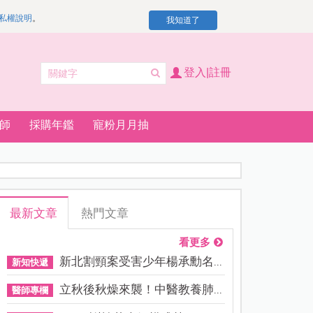
私權說明
。
我知道了
登入|註冊
師
採購年鑑
寵粉月月抽
最新文章
熱門文章
看更多
新北割頸案受害少年楊承勳名...
新知快遞
立秋後秋燥來襲！中醫教養肺...
醫師專欄