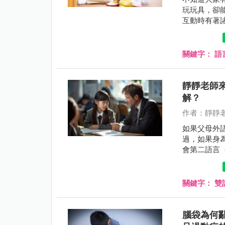
玩玩具，卻
互動時有著
關鍵字：
語
靜靜老師
解？
作者：靜靜
如果父母外
過，如果身
會第二語言
美補習班（
加強英語能
關鍵字：
雙
腦袋為何亂