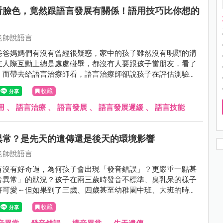
看臉色，竟然跟語言發展有關係！語用技巧比你想的
老師說語言
爸爸媽媽們有沒有曾經很疑惑，家中的孩子雖然沒有明顯的溝
在人際互動上總是處處碰壁，都沒有人要跟孩子當朋友，看了
。而帶去給語言治療師看，語言治療師卻說孩子在評估測驗中
準，不需要上課，但.....真的是這樣嗎？
收藏
用
、
語言治療
、
語言發展
、
語言發展遲緩
、
語言技能
異常？是先天的遺傳還是後天的環境影響
老師說語言
有沒有好奇過，為何孩子會出現「發音錯誤」？更嚴重一點甚
音異常」的狀況？孩子在兩三歲時發音不標準、臭乳呆的樣子
好可愛～但如果到了三歲、四歲甚至幼稚園中班、大班的時
發不清楚這些日常生活中常被使用的語音，那就會開始擔心要
收藏
去看醫生了…