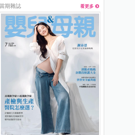
當期雜誌
看更多