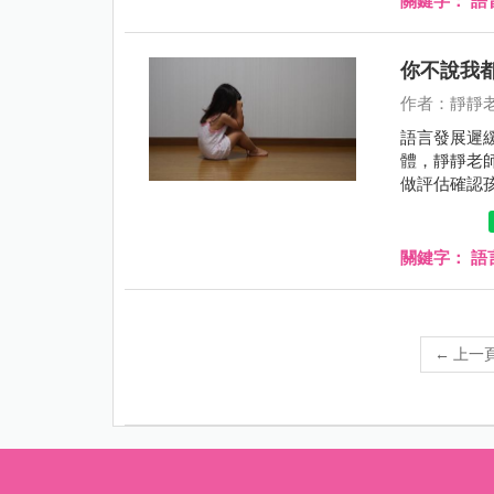
關鍵字：
語
你不說我
作者：靜靜
語言發展遲
體，靜靜老
做評估確認
來，希望能
關鍵字：
語
←
上一