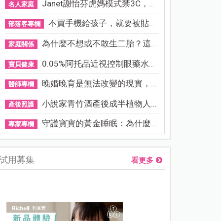
Janet謝怡芬虎媽模式禁3C，看...
名人家庭
不買手機給孩子，就要被貼「...
部落客專欄
為什麼不想或不敢生二胎？這8...
家庭關係
0.05%阿托品近視控制眼藥水納...
寶貝健康
晚婚晚育是無法改變的現實，...
醫師專欄
小說家青竹酒產後成半植物人...
產後照護
守護寶寶的黃金睡眠：為什麼...
專家專欄
試用募集
看更多