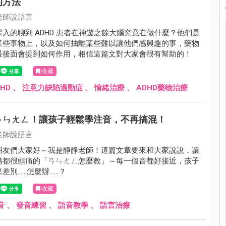
的方法
老師說語言
入的聊到 ADHD 患者在神遊之餘大腦究竟在做什麼？他們是
某些事物上，以及如何抽離某些難以讓他們感興趣的事，藥物
最後面會提到如何作用，相信這篇文對大家會很有幫助的！
收藏
HD
、
注意力缺陷過動症
、
情緒治療
、
ADHD藥物治療
ㄢㄣㄤㄥ！讓孩子輕鬆學注音，不再搞混！
老師說語言
朋友們大家好～我是靜靜老師！這篇文章要來和大家說說，讓
媽都很頭痛的「ㄢㄣㄤㄥ怎麼教」～每一個音都好接近，孩子
差別……怎麼辦……？
收藏
音
、
發音練習
、
語音教學
、
語言治療