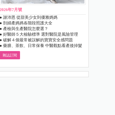
2026年7月號
● 謝沛恩 從甜美少女到優雅媽媽
● 剖婦產媽媽各階段照護大全
● 產檢與生產醫院怎麼選？
● 好醫師５大檢驗標準 選對醫院是風險管理
● 破解４個最常被誤解的寶寶安全感問題
● 藥膳、茶飲、日常保養 中醫觀點看產後掉髮
雜誌訂閱