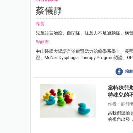
蔡儀靜
專長
兒童語言治療、自閉症、注意力不足過動症、構
學經歷
中山醫學大學語言治療暨聽力治療學系學士、長照系
證、McNeil Dysphagia Therapy Pro
粉絲
當特殊兒
特殊兒的
作者：靜靜
當我們談論
的視角出發