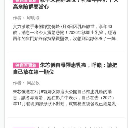
健康百寶箱
高危險群要當心
作者： 邱明瑜
實力派歌手朱俐靜驚傳於7月3日因乳癌離世，享年40
歲，消息一出令人震驚悲慟！2020年診斷出乳癌，經過
兩年的奮鬥始終保持樂觀堅強，沒想到沉靜休養了一陣
子，仍不敵病魔摧殘撒手離世，令喜愛她的歌迷粉絲們
不勝唏噓。
朱芯儀自曝罹患乳癌，呼籲：請把
健康百寶箱
自己放在第一順位
作者： 周品攸
朱芯儀選在3月8號婦女節這天公開自己罹患乳癌的消
息，讓各界震驚，她在影片中表示，自己在去（2021）
年11月發現胸部形狀不對勁，就醫檢查後發現已經是乳
癌第二至三期，且目前癌細胞擴散到淋巴，正在積極治
療中。面對自己的疾病，朱芯儀選擇用正面的態度迎
擊，也想藉此呼籲：沒有什麼比身體健康重要，請把自
己擺在第一順位。