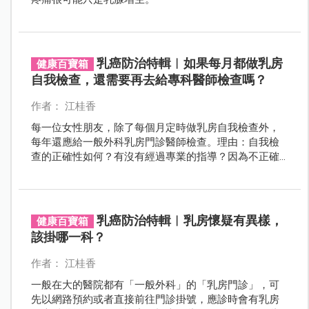
乳癌防治特輯︱如果每月都做乳房
健康百寶箱
自我檢查，還需要再去給專科醫師檢查嗎？
作者： 江桂香
每一位女性朋友，除了每個月定時做乳房自我檢查外，
每年還應給一般外科乳房門診醫師檢查。理由：自我檢
查的正確性如何？有沒有經過專業的指導？因為不正確
的檢查，會有假性正常的誤導現象發生。
乳癌防治特輯︱乳房懷疑有異樣，
健康百寶箱
該掛哪一科？
作者： 江桂香
一般在大的醫院都有「一般外科」的「乳房門診」，可
先以網路預約或者直接前往門診掛號，應診時會有乳房