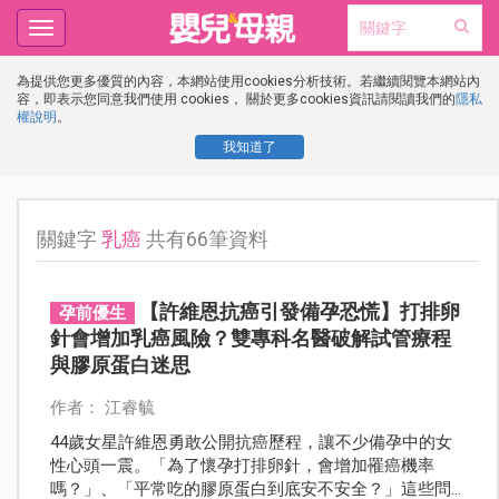
Toggle
navigation
為提供您更多優質的內容，本網站使用cookies分析技術。若繼續閱覽本網站內
容，即表示您同意我們使用 cookies， 關於更多cookies資訊請閱讀我們的
隱私
權說明
。
我知道了
關鍵字
乳癌
共有66筆資料
【許維恩抗癌引發備孕恐慌】打排卵
孕前優生
針會增加乳癌風險？雙專科名醫破解試管療程
與膠原蛋白迷思
作者： 江睿毓
44歲女星許維恩勇敢公開抗癌歷程，讓不少備孕中的女
性心頭一震。「為了懷孕打排卵針，會增加罹癌機率
嗎？」、「平常吃的膠原蛋白到底安不安全？」這些問