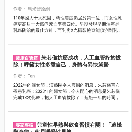
作者： 馬光醫療網
110年國人十大死因，惡性癌症仍居於第一位，而女性乳
癌更高居十大癌症死亡率第四位。早期發現早期治療是
乳癌防治的最佳方針，而乳房X光攝影檢查能偵測到乳房
鈣化點或腫瘤，發現無症狀的0期乳癌。
朱芯儀抗癌成功，人工血管終於拔
健康百寶箱
除！呼籲女性多愛自己，身體有異快就醫
作者： Fan
2022年的婦女節，演藝圈令人震撼的消息，朱芯儀宣布
罹患乳癌；2023年的婦女節，令人開心的消息是朱芯儀
完成18次化療，把人工血管拔除了！短短一年的時間，
朱芯儀成功抗癌，帶著老公衛斯理和三個孩子的愛，走
過來了。
兒童性早熟與飲食習慣有關！「這幾
專家專欄
類食物」容易誘發性早熟