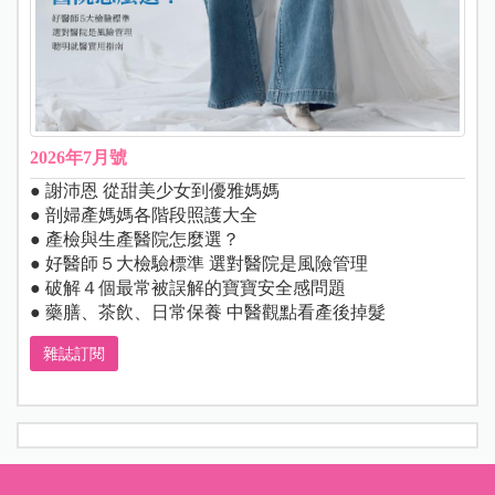
2026年7月號
● 謝沛恩 從甜美少女到優雅媽媽
● 剖婦產媽媽各階段照護大全
● 產檢與生產醫院怎麼選？
● 好醫師５大檢驗標準 選對醫院是風險管理
● 破解４個最常被誤解的寶寶安全感問題
● 藥膳、茶飲、日常保養 中醫觀點看產後掉髮
雜誌訂閱