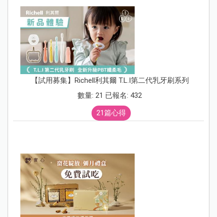
【試用募集】Richell利其爾 T.L.I第二代乳牙刷系列
數量: 21 已報名: 432
21篇心得