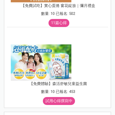
【免費試吃】實心蛋捲 窗花綻放｜彌月禮盒
數量: 10 已報名: 502
11篇心得
【免費體驗】森活舒敏兒童益生菌
數量: 10 已報名: 453
試用心得撰寫中