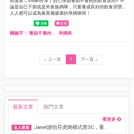
部落客→Vivian分享了自己孕期養胎不養肉的飲食原則~ 不
論是自己下廚或是外食族媽咪，只要養成良好的飲食習慣，
人人都可以成為最美麗健康的孕媽咪唷！
收藏
關鍵字：
養胎不養肉
、
孕媽咪
←
上一頁
1
下一頁
→
最新文章
熱門文章
看更多
Janet謝怡芬虎媽模式禁3C，看...
名人家庭