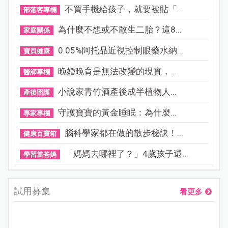
不買手機給孩子，就要被貼「...
部落客專欄
為什麼不想或不敢生二胎？這8...
家庭關係
0.05%阿托品近視控制眼藥水納...
寶貝健康
晚婚晚育是無法改變的現實，...
醫師專欄
小說家青竹酒產後成半植物人...
產後照護
守護寶寶的黃金睡眠：為什麼...
專家專欄
腦科學家都在做的散步秘訣！...
健康百寶箱
「媽媽去哪裡了？」4歲孩子還...
學習當爸媽
試用募集
看更多