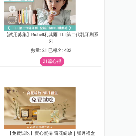
【試用募集】Richell利其爾 T.L.I第二代乳牙刷系
列
數量: 21 已報名: 432
21篇心得
【免費試吃】實心蛋捲 窗花綻放｜彌月禮盒