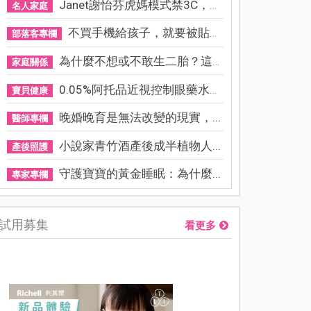
Janet謝怡芬虎媽模式禁3C，看...
名人家庭
不買手機給孩子，就要被貼「...
部落客專欄
為什麼不想或不敢生二胎？這8...
家庭關係
0.05%阿托品近視控制眼藥水納...
寶貝健康
晚婚晚育是無法改變的現實，...
醫師專欄
小說家青竹酒產後成半植物人...
產後照護
守護寶寶的黃金睡眠：為什麼...
專家專欄
試用募集
看更多