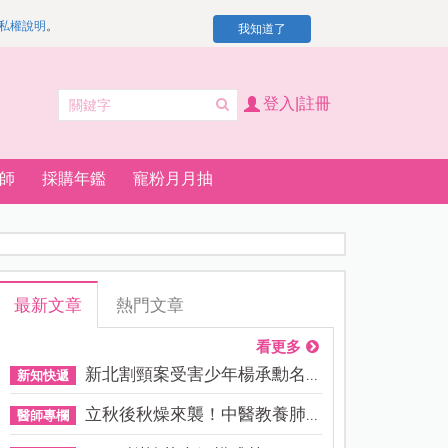
私權說明
。
我知道了
登入|註冊
師
採購年鑑
寵粉月月抽
最新文章
熱門文章
看更多
新北割頸案受害少年楊承勳名...
新知快遞
立秋後秋燥來襲！中醫教養肺...
醫師專欄