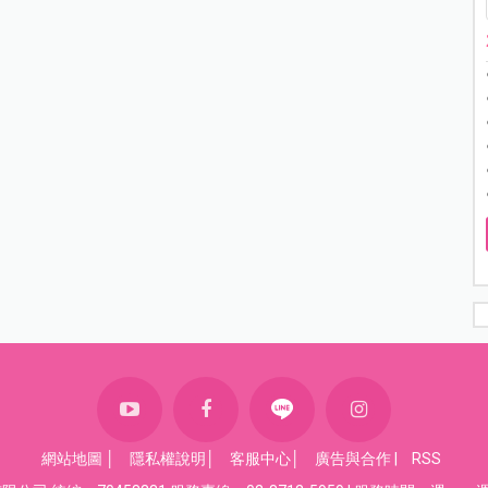
網站地圖
│
隱私權說明
│
客服中心
│
廣告與合作
|
RSS