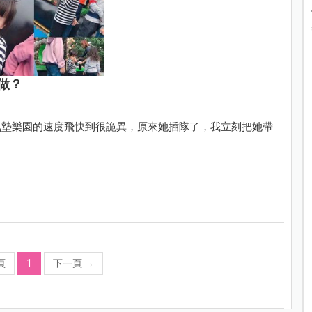
做？
氣墊樂園的速度飛快到很詭異，原來她插隊了，我立刻把她帶
頁
1
下一頁
→