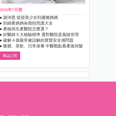
2026年7月號
● 謝沛恩 從甜美少女到優雅媽媽
● 剖婦產媽媽各階段照護大全
● 產檢與生產醫院怎麼選？
● 好醫師５大檢驗標準 選對醫院是風險管理
● 破解４個最常被誤解的寶寶安全感問題
● 藥膳、茶飲、日常保養 中醫觀點看產後掉髮
雜誌訂閱