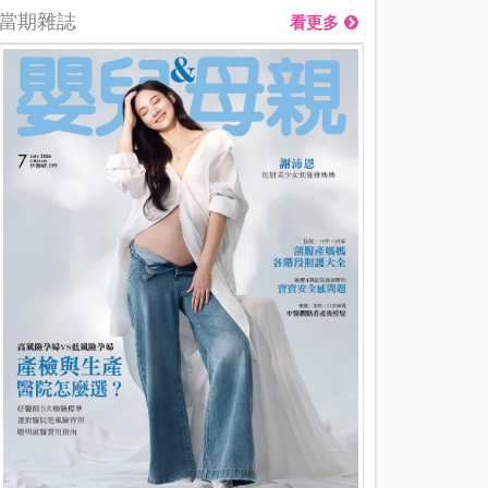
當期雜誌
看更多