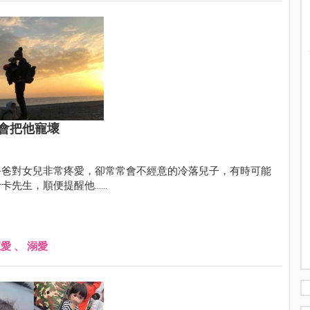
會把他寵壞
爸爸對女兒非常疼愛，卻常常會不經意的冷落兒子，有時可能
，順便提醒他......
寵愛
、
溺愛