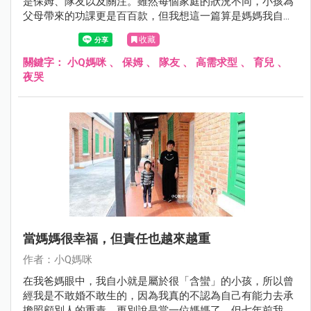
是保姆、隊友以及關注。雖然每個家庭的狀況不同，小孩為
父母帶來的功課更是百百款，但我想這一篇算是媽媽我自己
的悔過書，或許能夠帶給正處於迷途中的家長們，一點小小
收藏
的參考......
關鍵字：
小Q媽咪
、
保姆
、
隊友
、
高需求型
、
育兒
、
夜哭
當媽媽很幸福，但責任也越來越重
作者：小Q媽咪
在我爸媽眼中，我自小就是屬於很「含蠻」的小孩，所以曾
經我是不敢婚不敢生的，因為我真的不認為自己有能力去承
擔照顧別人的重責，更別說是當一位媽媽了。但七年前我的