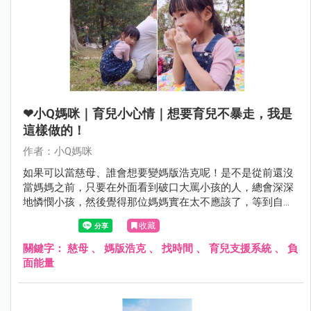
❤小Q媽咪｜育兒小心情｜想要育兒不暴走，我是
這樣做的！
作者：小Q媽咪
如果可以當慈母、誰會想要變媽版浩克呢！是不是從前還沒
當媽媽之前，只要在外面看到破口大罵小孩的人，總會深深
地憐憫小孩，然後覺得那位媽媽實在太不應該了，等到自己
也當了媽媽才知道，真正該憐憫的其實是媽媽呀！好，趕快
收藏
來為大家獻上這幾年親身體驗後的四個中肯建議...
關鍵字：
慈母
、
媽版浩克
、
找時間
、
育兒支援系統
、
負
面能量