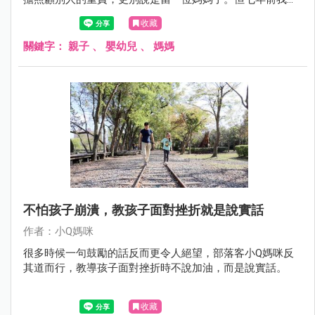
想法開始動搖，如今轉眼間我的孩子都要上小學了，這六年
收藏
多來的母親身分很幸福，但是我也知道當了母親之後所失去
的，很難再追回了。
關鍵字：
親子
、
嬰幼兒
、
媽媽
不怕孩子崩潰，教孩子面對挫折就是說實話
作者：小Q媽咪
很多時候一句鼓勵的話反而更令人絕望，部落客小Q媽咪反
其道而行，教導孩子面對挫折時不說加油，而是說實話。
收藏