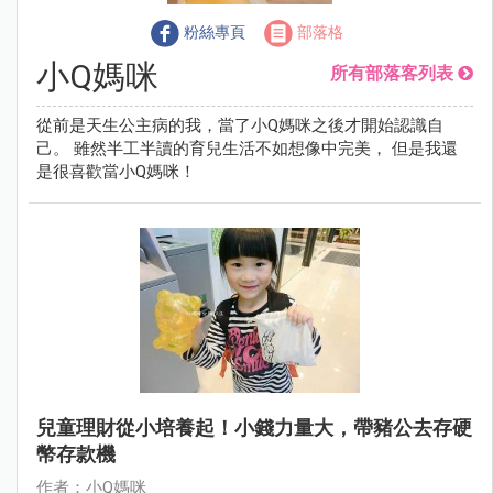
粉絲專頁
部落格
小Q媽咪
所有部落客列表
從前是天生公主病的我，當了小Q媽咪之後才開始認識自
己。 雖然半工半讀的育兒生活不如想像中完美， 但是我還
是很喜歡當小Q媽咪！
兒童理財從小培養起！小錢力量大，帶豬公去存硬
幣存款機
作者：小Q媽咪