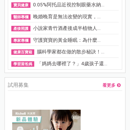
0.05%阿托品近視控制眼藥水納...
寶貝健康
晚婚晚育是無法改變的現實，...
醫師專欄
小說家青竹酒產後成半植物人...
產後照護
守護寶寶的黃金睡眠：為什麼...
專家專欄
腦科學家都在做的散步秘訣！...
健康百寶箱
「媽媽去哪裡了？」4歲孩子還...
學習當爸媽
試用募集
看更多