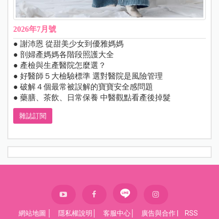
2026年7月號
● 謝沛恩 從甜美少女到優雅媽媽
● 剖婦產媽媽各階段照護大全
● 產檢與生產醫院怎麼選？
● 好醫師５大檢驗標準 選對醫院是風險管理
● 破解４個最常被誤解的寶寶安全感問題
● 藥膳、茶飲、日常保養 中醫觀點看產後掉髮
雜誌訂閱
網站地圖
│
隱私權說明
│
客服中心
│
廣告與合作
|
RSS