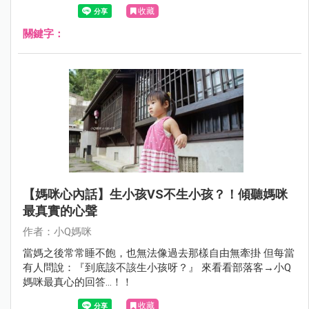
收藏
關鍵字：
【媽咪心內話】生小孩VS不生小孩？！傾聽媽咪
最真實的心聲
作者：小Q媽咪
當媽之後常常睡不飽，也無法像過去那樣自由無牽掛 但每當
有人問說：『到底該不該生小孩呀？』 來看看部落客→小Q
媽咪最真心的回答…！！
收藏