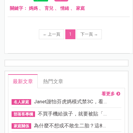
關鍵字：
媽媽
、
育兒
、
情緒
、
家庭
←
上一頁
1
下一頁
→
最新文章
熱門文章
看更多
Janet謝怡芬虎媽模式禁3C，看...
名人家庭
不買手機給孩子，就要被貼「...
部落客專欄
為什麼不想或不敢生二胎？這8...
家庭關係