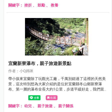
關鍵字：
挫折
、
鼓勵
、
教養
宜蘭新寮瀑布，親子旅遊新景點
作者：小Q媽咪
帶小孩來宜蘭除了玩觀光工廠，千萬別錯過了這裡的天然美
景，這次特別想為大家介紹的是位於宜蘭縣冬山鄉新寮瀑
布。第一層的瀑布全長大約1公里，步道平緩好走，我們當
天慢慢的邊走邊拍，大約20分鐘就抵達第一層的瀑布區，難
收藏
度不高，非常推薦給有小孩的家庭喔！
關鍵字：
幼兒
、
親子旅遊
、
親子關係