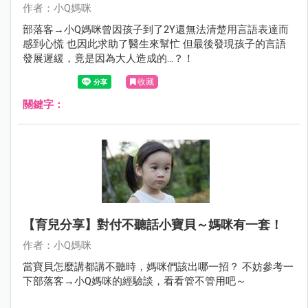
作者：小Q媽咪
部落客→小Q媽咪曾因孩子到了2Y還無法清楚用言語表達而
感到心慌 也因此求助了醫生來幫忙 但最後發現孩子的言語
發展遲緩，竟是因為大人造成的…？！
收藏
關鍵字：
【育兒分享】對付不聽話小寶貝～媽咪有一套！
作者：小Q媽咪
當寶貝怎麼講都講不聽時，媽咪們該出哪一招？ 不妨參考一
下部落客→小Q媽咪的經驗談，看看管不管用吧～