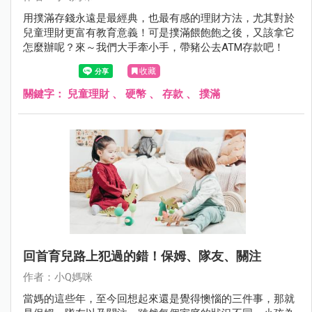
用撲滿存錢永遠是最經典，也最有感的理財方法，尤其對於
兒童理財更富有教育意義！可是撲滿餵飽飽之後，又該拿它
怎麼辦呢？來～我們大手牽小手，帶豬公去ATM存款吧！
收藏
關鍵字：
兒童理財
、
硬幣
、
存款
、
撲滿
回首育兒路上犯過的錯！保姆、隊友、關注
作者：小Q媽咪
當媽的這些年，至今回想起來還是覺得懊惱的三件事，那就