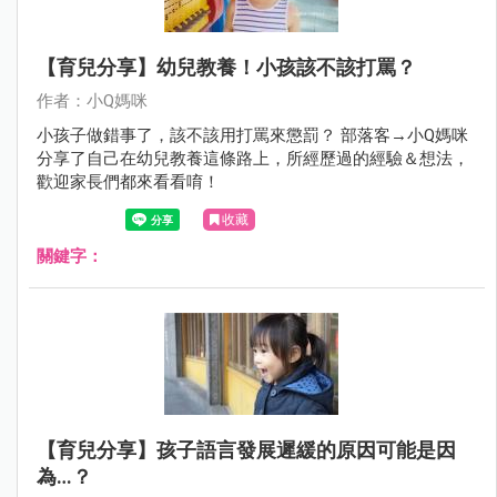
【育兒分享】幼兒教養！小孩該不該打罵？
作者：小Q媽咪
小孩子做錯事了，該不該用打罵來懲罰？ 部落客→小Q媽咪
分享了自己在幼兒教養這條路上，所經歷過的經驗＆想法，
歡迎家長們都來看看唷！
收藏
關鍵字：
【育兒分享】孩子語言發展遲緩的原因可能是因
為…？