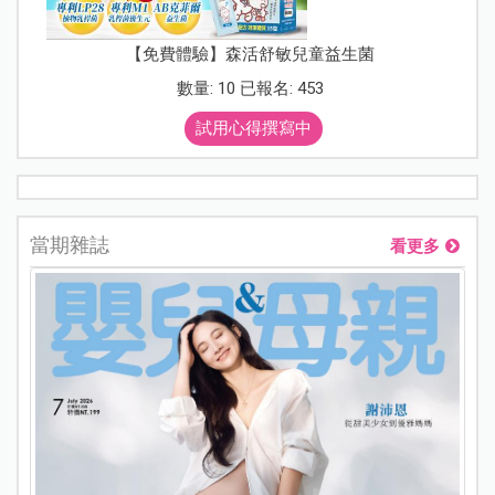
【免費體驗】森活舒敏兒童益生菌
數量: 10 已報名: 453
試用心得撰寫中
當期雜誌
看更多