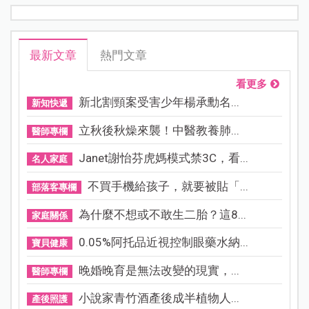
最新文章
熱門文章
看更多
新北割頸案受害少年楊承勳名...
新知快遞
立秋後秋燥來襲！中醫教養肺...
醫師專欄
Janet謝怡芬虎媽模式禁3C，看...
名人家庭
不買手機給孩子，就要被貼「...
部落客專欄
為什麼不想或不敢生二胎？這8...
家庭關係
0.05%阿托品近視控制眼藥水納...
寶貝健康
晚婚晚育是無法改變的現實，...
醫師專欄
小說家青竹酒產後成半植物人...
產後照護