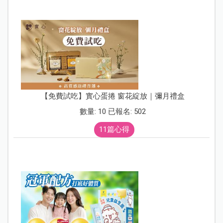
【免費試吃】實心蛋捲 窗花綻放｜彌月禮盒
數量: 10 已報名: 502
11篇心得