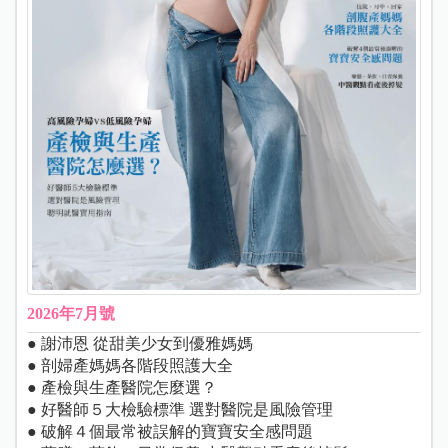
2026年7月號
● 謝沛恩 從甜美少女到優雅媽媽
● 剖婦產媽媽各階段照護大全
● 產檢與生產醫院怎麼選？
● 好醫師５大檢驗標準 選對醫院是風險管理
● 破解４個最常被誤解的寶寶安全感問題