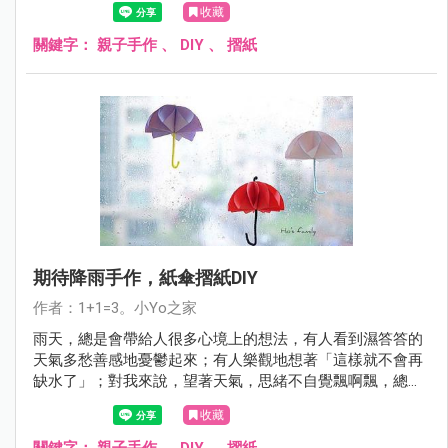
收藏
關鍵字：
親子手作
、
DIY
、
摺紙
期待降雨手作，紙傘摺紙DIY
作者：1+1=3。小Yo之家
雨天，總是會帶給人很多心境上的想法，有人看到濕答答的
天氣多愁善感地憂鬱起來；有人樂觀地想著「這樣就不會再
缺水了」；對我來說，望著天氣，思緒不自覺飄啊飄，總能
意外抓到一絲痕跡，點燃心中的手作魂！是啊，雨天是最好
收藏
的創作天！想起了不久前看到的一個小雨傘影片，與今日的
天氣相當應景，立刻在書房裡走來走去尋找材料，就這麼剪
關鍵字：
親子手作
、
DIY
、
摺紙