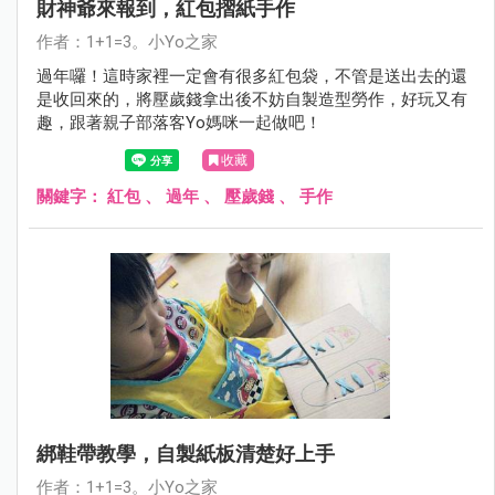
財神爺來報到，紅包摺紙手作
作者：1+1=3。小Yo之家
過年囉！這時家裡一定會有很多紅包袋，不管是送出去的還
是收回來的，將壓歲錢拿出後不妨自製造型勞作，好玩又有
趣，跟著親子部落客Yo媽咪一起做吧！
收藏
關鍵字：
紅包
、
過年
、
壓歲錢
、
手作
綁鞋帶教學，自製紙板清楚好上手
作者：1+1=3。小Yo之家