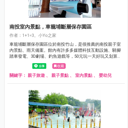
南投室內景點，車籠埔斷層保存園區
作者：1+1=3。小Yo之家
車籠埔斷層保存園區位於南投竹山，是很推薦的南投親子室
內景點、雨天備案。館內有許多多媒體科技互動設施、騎腳
踏車發電、3D劇場、釣魚遊戲等，50元玩一天好玩又划算；
館內保留921地震造成的斷層構造，讓旅人們對地震有更多
收藏
的認知。
關鍵字：
親子旅遊
、
親子景點
、
室內景點
、
嬰幼兒