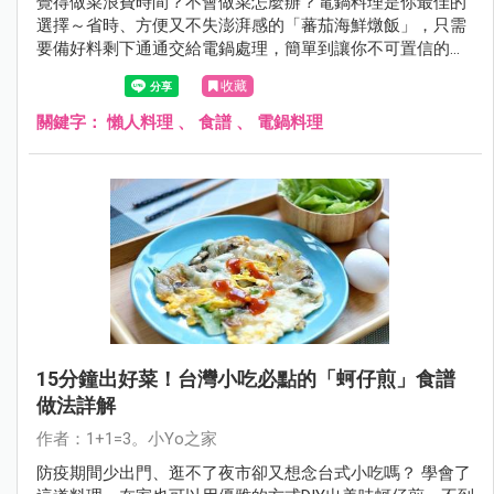
覺得做菜浪費時間？不會做菜怎麼辦？電鍋料理是你最佳的
選擇～省時、方便又不失澎湃感的「蕃茄海鮮燉飯」，只需
要備好料剩下通通交給電鍋處理，簡單到讓你不可置信的懶
人料理，趕快來看看！
收藏
關鍵字：
懶人料理
、
食譜
、
電鍋料理
15分鐘出好菜！台灣小吃必點的「蚵仔煎」食譜
做法詳解
作者：1+1=3。小Yo之家
防疫期間少出門、逛不了夜市卻又想念台式小吃嗎？ 學會了