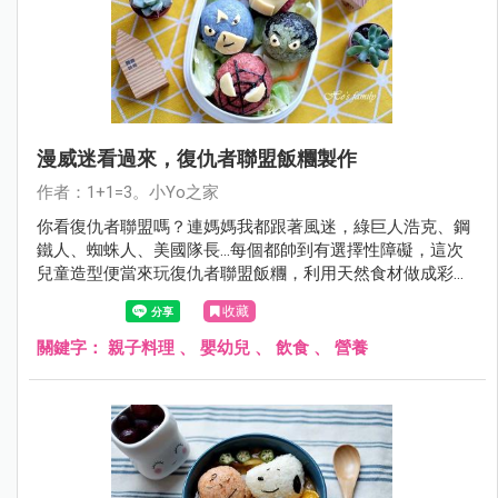
漫威迷看過來，復仇者聯盟飯糰製作
作者：1+1=3。小Yo之家
你看復仇者聯盟嗎？連媽媽我都跟著風迷，綠巨人浩克、鋼
鐵人、蜘蛛人、美國隊長…每個都帥到有選擇性障礙，這次
兒童造型便當來玩復仇者聯盟飯糰，利用天然食材做成彩色
米，每個卡通人物捏完都令人會心一笑啊！
收藏
關鍵字：
親子料理
、
嬰幼兒
、
飲食
、
營養