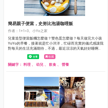
簡易親子便當，史努比泡湯咖哩飯
作者：1+1=3。小Yo之家
兒童造型便當飯糰怎麼做？雙色蛋怎麼做？每天做完大小孩
YoYo的早餐，接著就是忙小洋洋，忙碌而充實的儀式感讓我
對每天的生活充滿期待，不過，最近涼涼的天氣好好睡啊，
那就來個「一起睡」早餐「史努比泡湯咖哩飯」吧！
收藏
關鍵字：
料理
、
幼兒
、
飲食
、
營養