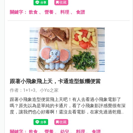
收藏
關鍵字：
飲食
、
營養
、
料理
、
食譜
跟著小飛象飛上天，卡通造型飯糰便當
作者：1+1=3。小Yo之家
跟著小飛象造型便當飛上天吧！有人去看過小飛象電影了
嗎？原先以為是單純的卡通片，看了小飛象影評感覺很有深
度，讓我們也心好癢啊！還沒去看電影，在家先過過乾癮，
來個小飛象造型便當給孩子一個驚喜！
收藏
關鍵字：
飲食
、
營養
、
幼兒
、
料理
、
食譜