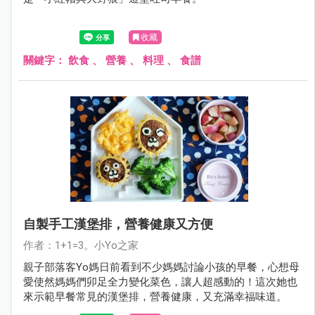
收藏
關鍵字：
飲食
、
營養
、
料理
、
食譜
自製手工漢堡排，營養健康又方便
作者：1+1=3。小Yo之家
親子部落客Yo媽日前看到不少媽媽討論小孩的早餐，心想母
愛使然媽媽們卯足全力變化菜色，讓人超感動的！這次她也
來示範早餐常見的漢堡排，營養健康，又充滿幸福味道。