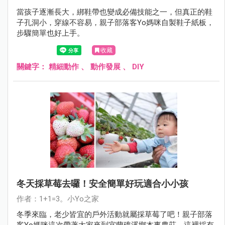
當孩子逐漸長大，綁鞋帶也變成必備技能之一，但真正的鞋
子孔洞小，穿線不容易，親子部落客Yo媽咪自製鞋子紙板，
步驟簡單也好上手。
收藏
關鍵字：
精細動作
、
動作發展
、
DIY
冬天採草莓去囉！安全簡單好玩適合小小孩
作者：1+1=3。小Yo之家
冬季來臨，老少皆宜的戶外活動就屬採草莓了吧！親子部落
客Yo媽咪這次帶著大家來到宜蘭礁溪鄉本事農莊，這裡採有