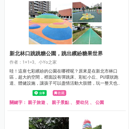
新北林口跳跳糖公園，跳出繽紛糖果世界
作者：1+1=3。小Yo之家
哇！這座七彩繽紛的公園在哪裡呢？原來是在新北市林口
區，超大的空間，裡面設有彈跳床、彩虹小丘、PU環狀跑
道、體健設施，讓孩子可以盡情活動大肢體，玩一整天也沒
問題。
收藏
關鍵字：
親子旅遊
、
親子景點
、
嬰幼兒
、
公園