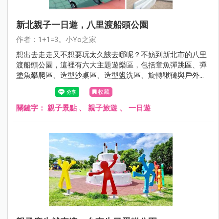
新北親子一日遊，八里渡船頭公園
作者：1+1=3。小Yo之家
想出去走走又不想要玩太久該去哪呢？不妨到新北市的八里
渡船頭公園，這裡有六大主題遊樂區，包括章魚彈跳區、彈
塗魚攀爬區、造型沙桌區、造型盥洗區、旋轉鞦韆與戶外健
身區，非常好玩，相信孩子一定會玩到不想回家。
收藏
關鍵字：
親子景點
、
親子旅遊
、
一日遊