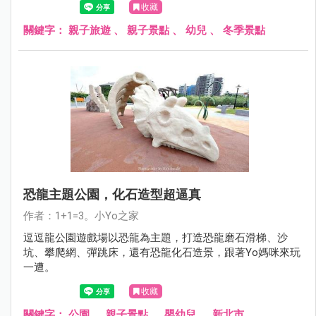
收藏
關鍵字：
親子旅遊
、
親子景點
、
幼兒
、
冬季景點
恐龍主題公園，化石造型超逼真
作者：1+1=3。小Yo之家
逗逗龍公園遊戲場以恐龍為主題，打造恐龍磨石滑梯、沙
坑、攀爬網、彈跳床，還有恐龍化石造景，跟著Yo媽咪來玩
一遭。
收藏
關鍵字：
公園
、
親子景點
、
嬰幼兒
、
新北市