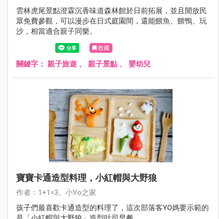
雲林虎尾景點澄霖沉香味道森林館於日前拓展，並且開放民
眾免費參觀，可以漫步在日式庭園間，還能餵魚、餵鴨、玩
沙，相當適合親子同樂。
收藏
關鍵字：
親子旅遊
、
親子景點
、
嬰幼兒
寶寶卡通造型料理，小紅帽與大野狼
作者：1+1=3。小Yo之家
孩子們最喜歡卡通造型的料理了，這次部落客YO媽要示範的
是「小紅帽與大野狼」造型吐司早餐。