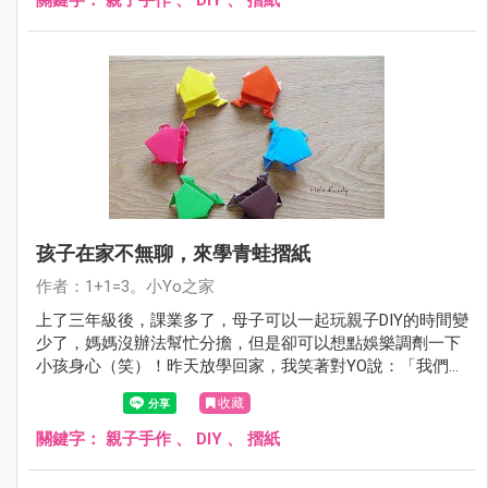
剪貼貼完成了可愛的「紙傘吊飾」。照片一po，好多人在問
作法，那麼，就來分享一下，大家一起動手做，讓雨天不再
blue吧！
孩子在家不無聊，來學青蛙摺紙
作者：1+1=3。小Yo之家
上了三年級後，課業多了，母子可以一起玩親子DIY的時間變
少了，媽媽沒辦法幫忙分擔，但是卻可以想點娛樂調劑一下
小孩身心（笑）！昨天放學回家，我笑著對YO說：「我們今
天先不要寫功課，玩一下振奮精神怎麼樣？」「好啊，要玩
收藏
什麼？」「來玩青蛙跳！」說完，把我白天摺好的青蛙摺紙
拿出來跟兒子獻寶，他一臉驚訝：「你也太厲害了吧！」
關鍵字：
親子手作
、
DIY
、
摺紙
「好說好說！」（甩髮）先來分享一下青蛙摺紙的作法吧～