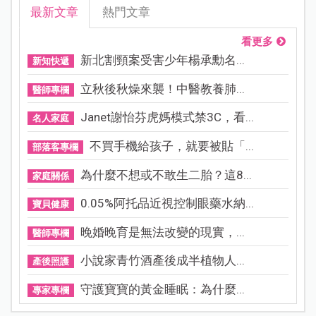
最新文章
熱門文章
看更多
新北割頸案受害少年楊承勳名...
新知快遞
立秋後秋燥來襲！中醫教養肺...
醫師專欄
Janet謝怡芬虎媽模式禁3C，看...
名人家庭
不買手機給孩子，就要被貼「...
部落客專欄
為什麼不想或不敢生二胎？這8...
家庭關係
0.05%阿托品近視控制眼藥水納...
寶貝健康
晚婚晚育是無法改變的現實，...
醫師專欄
小說家青竹酒產後成半植物人...
產後照護
守護寶寶的黃金睡眠：為什麼...
專家專欄