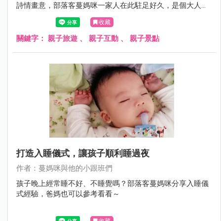
詩情畫意，部落客蔓媽咪一家人在此駐足好久，是個大人放
鬆、小孩放電的好地方。
收藏
關鍵字：
親子旅遊
、
親子互動
、
親子景點
打造入睡儀式，讓孩子順利睡過夜
作者：蔓媽咪與他的小跟班們
孩子晚上經常睡不好、不睡覺嗎？部落客蔓媽咪分享入睡儀
式經驗，爸媽也可以參考看看～
收藏