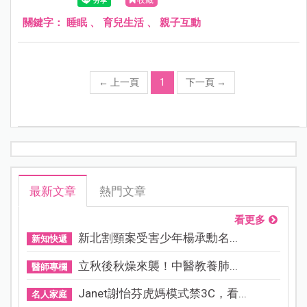
關鍵字：
睡眠
、
育兒生活
、
親子互動
←
上一頁
1
下一頁
→
最新文章
熱門文章
看更多
新北割頸案受害少年楊承勳名...
新知快遞
立秋後秋燥來襲！中醫教養肺...
醫師專欄
Janet謝怡芬虎媽模式禁3C，看...
名人家庭