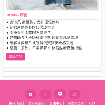
2026年7月號
● 謝沛恩 從甜美少女到優雅媽媽
● 剖婦產媽媽各階段照護大全
● 產檢與生產醫院怎麼選？
● 好醫師５大檢驗標準 選對醫院是風險管理
● 破解４個最常被誤解的寶寶安全感問題
● 藥膳、茶飲、日常保養 中醫觀點看產後掉髮
雜誌訂閱
網站地圖
│
隱私權說明
│
客服中心
│
廣告與合作
|
RSS