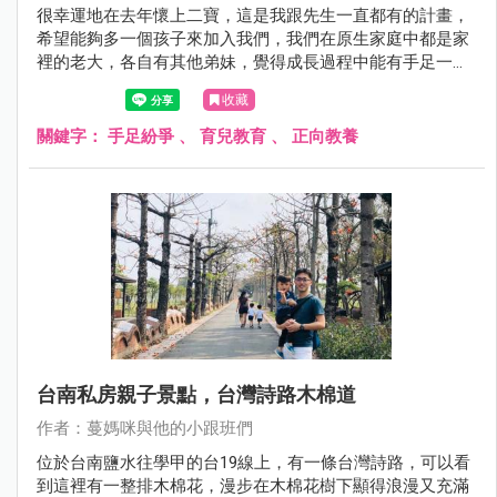
很幸運地在去年懷上二寶，這是我跟先生一直都有的計畫，
希望能夠多一個孩子來加入我們，我們在原生家庭中都是家
裡的老大，各自有其他弟妹，覺得成長過程中能有手足一起
長大是很棒的事，雖然吵吵鬧鬧，但有事能夠一起商量、一
收藏
起分享學校、家庭的大小事，所以也期待未來兩個孩子能夠
有自己的手足一起成長。
關鍵字：
手足紛爭
、
育兒教育
、
正向教養
台南私房親子景點，台灣詩路木棉道
作者：蔓媽咪與他的小跟班們
位於台南鹽水往學甲的台19線上，有一條台灣詩路，可以看
到這裡有一整排木棉花，漫步在木棉花樹下顯得浪漫又充滿