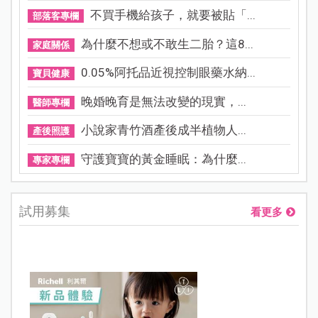
不買手機給孩子，就要被貼「...
部落客專欄
為什麼不想或不敢生二胎？這8...
家庭關係
0.05%阿托品近視控制眼藥水納...
寶貝健康
晚婚晚育是無法改變的現實，...
醫師專欄
小說家青竹酒產後成半植物人...
產後照護
守護寶寶的黃金睡眠：為什麼...
專家專欄
試用募集
看更多