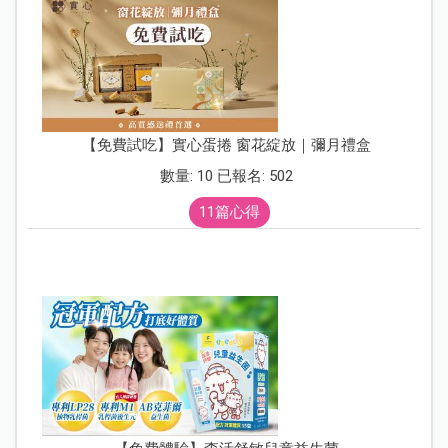
【免費試吃】實心蛋捲 窗花綻放｜彌月禮盒
數量: 10 已報名: 502
11篇心得