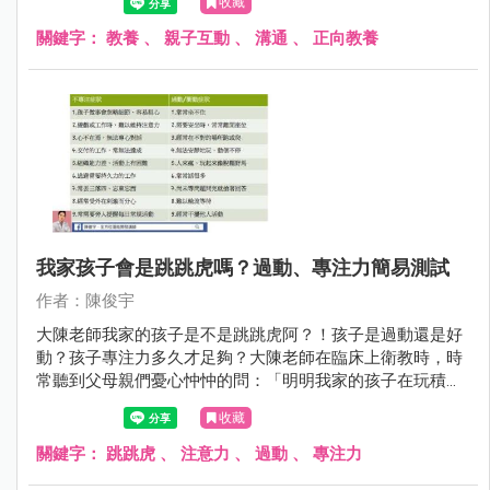
收藏
關鍵字：
教養
、
親子互動
、
溝通
、
正向教養
我家孩子會是跳跳虎嗎？過動、專注力簡易測試
作者：陳俊宇
大陳老師我家的孩子是不是跳跳虎阿？！孩子是過動還是好
動？孩子專注力多久才足夠？大陳老師在臨床上衛教時，時
常聽到父母親們憂心忡忡的問：「明明我家的孩子在玩積木
時可以很專心，但在學校老師一直說他靜不下來，真的很讓
收藏
我困擾，我家的孩子到底有沒有問題啊？」
關鍵字：
跳跳虎
、
注意力
、
過動
、
專注力