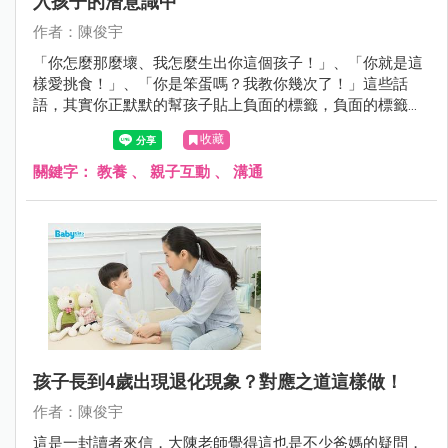
入孩子的潛意識中
作者：陳俊宇
「你怎麼那麼壞、我怎麼生出你這個孩子！」、「你就是這
樣愛挑食！」、「你是笨蛋嗎？我教你幾次了！」這些話
語，其實你正默默的幫孩子貼上負面的標籤，負面的標籤不
只影響孩子的情緒更影響孩子的行為，孩子可能因為這些話
收藏
語被禁錮在這樣的角色，而往負面的方向成長。
關鍵字：
教養
、
親子互動
、
溝通
孩子長到4歲出現退化現象？對應之道這樣做！
作者：陳俊宇
這是一封讀者來信，大陳老師覺得這也是不少爸媽的疑問，