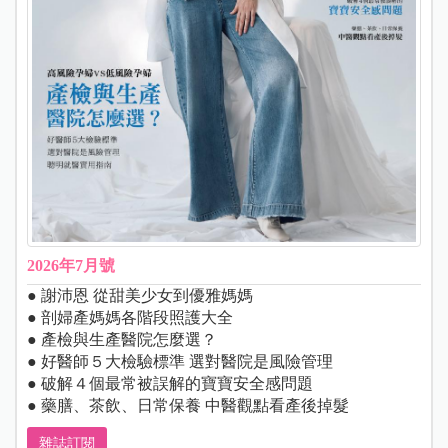
2026年7月號
● 謝沛恩 從甜美少女到優雅媽媽
● 剖婦產媽媽各階段照護大全
● 產檢與生產醫院怎麼選？
● 好醫師５大檢驗標準 選對醫院是風險管理
● 破解４個最常被誤解的寶寶安全感問題
● 藥膳、茶飲、日常保養 中醫觀點看產後掉髮
雜誌訂閱