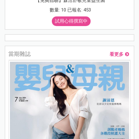
【免費體驗】森活舒敏兒童益生菌
數量: 10 已報名: 453
試用心得撰寫中
當期雜誌
看更多