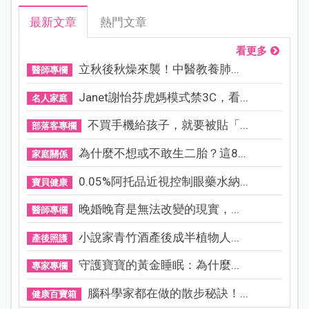
最新文章
熱門文章
看更多
立秋後秋燥來襲！中醫教養肺...
醫師專欄
Janet謝怡芬虎媽模式禁3C，看...
名人家庭
不買手機給孩子，就要被貼「...
部落客專欄
為什麼不想或不敢生二胎？這8...
家庭關係
0.05%阿托品近視控制眼藥水納...
寶貝健康
晚婚晚育是無法改變的現實，...
醫師專欄
小說家青竹酒產後成半植物人...
產後照護
守護寶寶的黃金睡眠：為什麼...
專家專欄
腦科學家都在做的散步秘訣！...
健康百寶箱