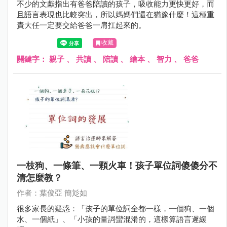
不少的文獻指出有爸爸陪讀的孩子，吸收能力更快更好，而
且語言表現也比較突出，所以媽媽們還在猶豫什麼！這種重
責大任一定要交給爸爸一肩扛起來的。
收藏
關鍵字：
親子
、
共讀
、
陪讀
、
繪本
、
智力
、
爸爸
一枝狗、一條筆、一顆火車！孩子單位詞傻傻分不
清怎麼教？
作者：葉俊亞 簡彣如
很多家長的疑惑：「孩子的單位詞全都一樣，一個狗、一個
水、一個紙」、「小孩的量詞蠻混淆的，這樣算語言遲緩