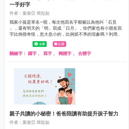
一手好字
作者：葉俊亞 簡彣如
我家小孩是單名—硯，每次他寫名字都被以為他叫「石見​
」，​還有明天的「明」寫成「日月」，你們家也有小朋友寫
字比例很奇怪，忽大忽小的，比例抓不準的現象嗎？利用空
間配置的概念連結字形，可以協助孩子把字的「比例」寫正
收藏
確，避免字元之間忽大忽小或間距不一。​
關鍵字：
國字
、
寫字
、
獨體字
、
合體字
親子共讀的小秘密！爸爸陪讀有助提升孩子智力
作者：葉俊亞 簡彣如