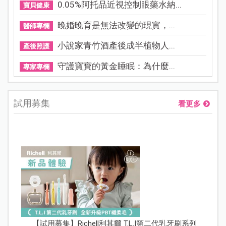
0.05%阿托品近視控制眼藥水納...
寶貝健康
晚婚晚育是無法改變的現實，...
醫師專欄
小說家青竹酒產後成半植物人...
產後照護
守護寶寶的黃金睡眠：為什麼...
專家專欄
試用募集
看更多
【試用募集】Richell利其爾 T.L.I第二代乳牙刷系列