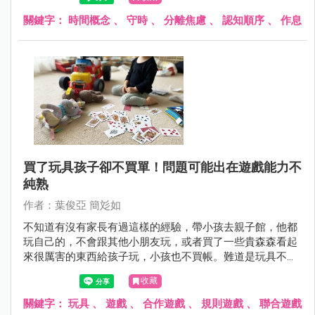
問明天了嗎？
關鍵字：
時間概念
、
守時
、
分離焦慮
、
認知順序
、
作息
買了玩具孩子卻不買單！問題可能出在遊戲能力不
純熟
作者：葉俊亞 簡彣如
不知道有沒有家長有過這樣的經驗，帶小孩去親子館，他都
玩自己的，不會跟其他小朋友玩，或者買了一些貴森森看起
來很厲害的東西給孩子玩，小孩也不買帳。難道是玩具不有
趣，還是我的小朋友哪裡有問題嗎？其實，孩子的遊戲能
收藏
力，是有分階段的，先別急！我們一起找出解決的方案。
關鍵字：
玩具
、
遊戲
、
合作遊戲
、
規則遊戲
、
聯合遊戲