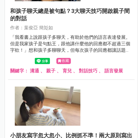
和孩子聊天總是被句點？3大聊天技巧開啟親子間
的對話
作者：葉俊亞 簡彣如
「我看書上說跟孩子多聊天，有助於他們的語言表達發展。
但是我家孩子是句點王，跟他講什麼他的回應都不超過三個
字欸！」想和孩子多聊聊天，但每次孩子的回應都讓話題無
法延伸下去，總是草草結束。其實跟孩子聊天沒有那麼困
收藏
難，只要掌握3大聊天技巧就能開啟話題，加深你們的親子
關係喔！
關鍵字：
溝通
、
親子
、
育兒
、
對話技巧
、
語言發展
小朋友寫字忽大忽小、比例抓不準！兩大原則寫出