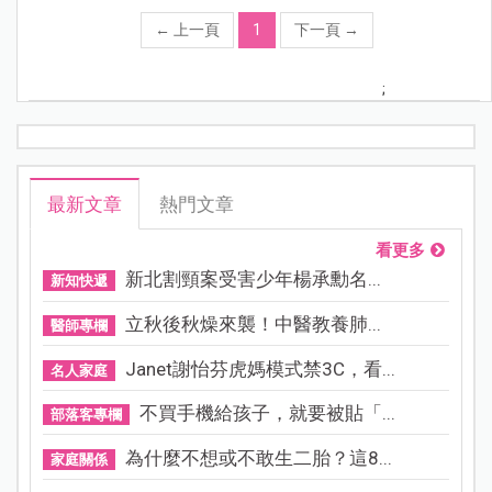
←
上一頁
1
下一頁
→
;
最新文章
熱門文章
看更多
新北割頸案受害少年楊承勳名...
新知快遞
立秋後秋燥來襲！中醫教養肺...
醫師專欄
Janet謝怡芬虎媽模式禁3C，看...
名人家庭
不買手機給孩子，就要被貼「...
部落客專欄
為什麼不想或不敢生二胎？這8...
家庭關係