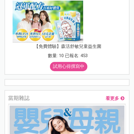
【免費體驗】森活舒敏兒童益生菌
數量: 10 已報名: 453
試用心得撰寫中
當期雜誌
看更多