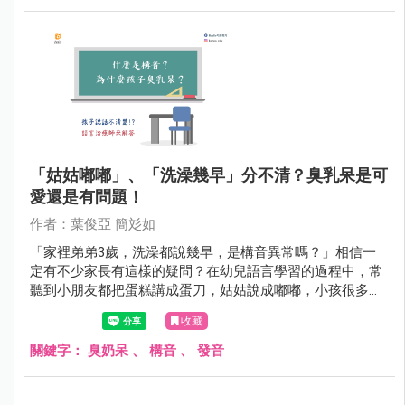
「姑姑嘟嘟」、「洗澡幾早」分不清？臭乳呆是可
愛還是有問題！
作者：葉俊亞 簡彣如
「家裡弟弟3歲，洗澡都說幾早，是構音異常嗎？」相信一
定有不少家長有這樣的疑問？在幼兒語言學習的過程中，常
聽到小朋友都把蛋糕講成蛋刀，姑姑說成嘟嘟，小孩很多音
都講不清楚，好像其實也還蠻可愛的也就沒注意語言發展的
收藏
進度，語言的學習其實是有個里程碑可評量的，家長不妨留
意小孩的語言狀況，以便隨時矯正治療。
關鍵字：
臭奶呆
、
構音
、
發音