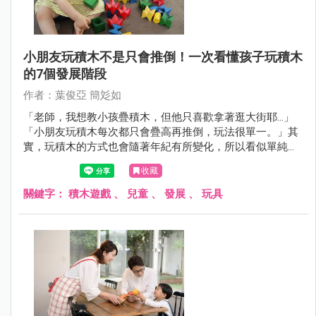
小朋友玩積木不是只會推倒！一次看懂孩子玩積木
的7個發展階段
作者：葉俊亞 簡彣如
「老師，我想教小孩疊積木，但他只喜歡拿著逛大街耶…」
「小朋友玩積木每次都只會疊高再推倒，玩法很單一。」其
實，玩積木的方式也會隨著年紀有所變化，所以看似單純在
啃咬、蹂躪積木的寶寶，其實也是依循他們的發展階段在
收藏
「遊戲」唷。
關鍵字：
積木遊戲
、
兒童
、
發展
、
玩具