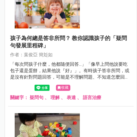
孩子為何總是答非所問？ 教你認識孩子的「疑問
句發展里程碑」
作者：葉俊亞 簡彣如
「每次問孩子什麼，他都隨便回答…」「像早上問他說要吃
包子還是蛋餅，結果他說『好』」。有時孩子答非所問，或
是沒有針對問題回答，可能是不理解問題、不知道怎麼回
應，又或者只是純粹還未達該問句對應發展年齡。究竟孩子
收藏
在各年齡階段的疑問句發展里程碑是怎麼樣的呢？
關鍵字：
疑問句
、
理解
、
表達
、
語言治療