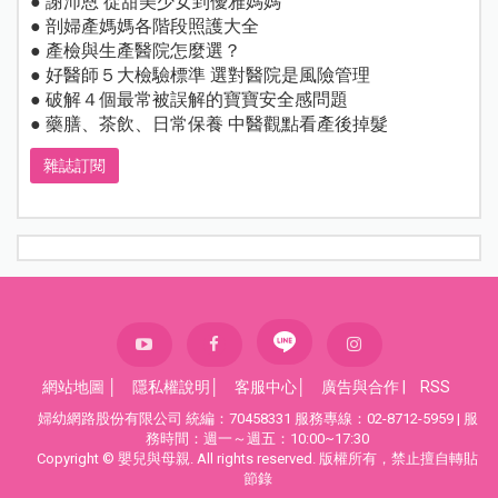
● 謝沛恩 從甜美少女到優雅媽媽
● 剖婦產媽媽各階段照護大全
● 產檢與生產醫院怎麼選？
● 好醫師５大檢驗標準 選對醫院是風險管理
● 破解４個最常被誤解的寶寶安全感問題
● 藥膳、茶飲、日常保養 中醫觀點看產後掉髮
雜誌訂閱
網站地圖
│
隱私權說明
│
客服中心
│
廣告與合作
|
RSS
婦幼網路股份有限公司 統編：70458331 服務專線：02-8712-5959 | 服
務時間：週一～週五：10:00~17:30
Copyright © 嬰兒與母親. All rights reserved. 版權所有，禁止擅自轉貼
節錄