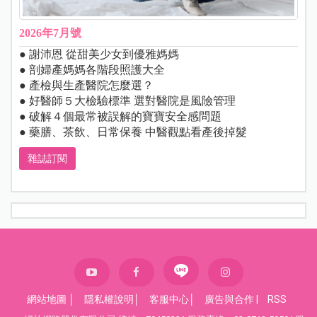
2026年7月號
● 謝沛恩 從甜美少女到優雅媽媽
● 剖婦產媽媽各階段照護大全
● 產檢與生產醫院怎麼選？
● 好醫師５大檢驗標準 選對醫院是風險管理
● 破解４個最常被誤解的寶寶安全感問題
● 藥膳、茶飲、日常保養 中醫觀點看產後掉髮
雜誌訂閱
網站地圖
│
隱私權說明
│
客服中心
│
廣告與合作
|
RSS