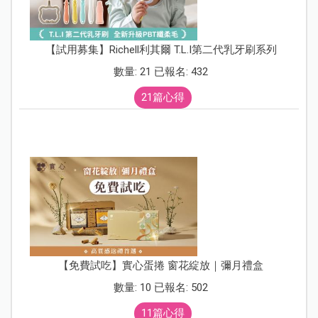
【試用募集】Richell利其爾 T.L.I第二代乳牙刷系列
數量: 21 已報名: 432
21篇心得
【免費試吃】實心蛋捲 窗花綻放｜彌月禮盒
數量: 10 已報名: 502
11篇心得