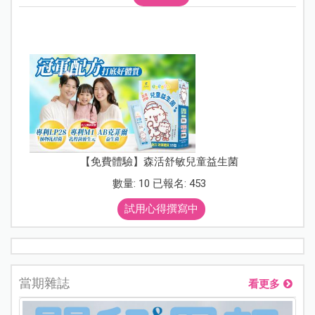
【免費體驗】森活舒敏兒童益生菌
數量: 10 已報名: 453
試用心得撰寫中
當期雜誌
看更多