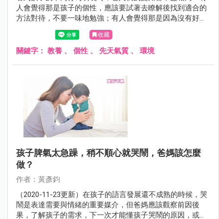
人會覺得那是孩子的個性，應該要試著去瞭解後找到適合的
方法對待，不要一味地勉強；有人會覺得那是因為沒有好好
教導的關係，必須告訴孩子是非對錯的標準，這樣才不至於
收藏
失了規矩；有人會覺得只是孩子年紀小、心智不成熟，但只
要經過學習、不斷嘗試與練習，一切就會開始慢慢地改變。
關鍵字：
教養
、
個性
、
先天氣質
、
環境
孩子脾氣太急躁，稍不順心就哭鬧，爸媽該怎麼
做？
作者：黃彥鈞
（2020-11-23更新）在孩子的語言發展還不成熟的時候，哭
鬧是表達需要與情緒的重要媒介，但爸媽應該觀察前因後
果，了解孩子的需求，下一次才能懂孩子哭鬧的原因，或是