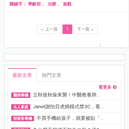
關鍵字：
學齡前
、
治療
、
遊戲
←
上一頁
1
下一頁
→
;
最新文章
熱門文章
看更多
立秋後秋燥來襲！中醫教養肺...
醫師專欄
Janet謝怡芬虎媽模式禁3C，看...
名人家庭
不買手機給孩子，就要被貼「...
部落客專欄