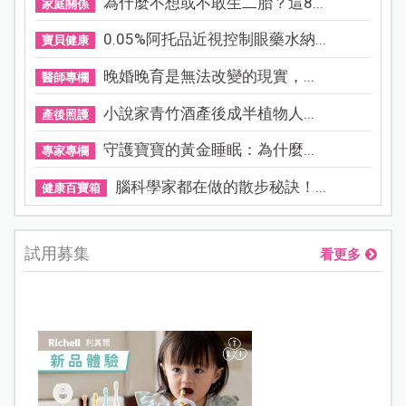
為什麼不想或不敢生二胎？這8...
家庭關係
0.05%阿托品近視控制眼藥水納...
寶貝健康
晚婚晚育是無法改變的現實，...
醫師專欄
小說家青竹酒產後成半植物人...
產後照護
守護寶寶的黃金睡眠：為什麼...
專家專欄
腦科學家都在做的散步秘訣！...
健康百寶箱
試用募集
看更多