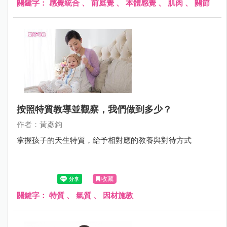
關鍵字：
感覺統合
、
前庭覺
、
本體感覺
、
肌肉
、
關節
按照特質教導並觀察，我們做到多少？
作者：黃彥鈞
掌握孩子的天生特質，給予相對應的教養與對待方式
收藏
關鍵字：
特質
、
氣質
、
因材施教