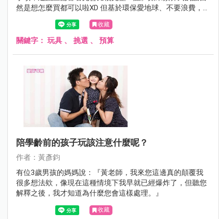
然是想怎麼買都可以啦XD 但基於環保愛地球、不要浪費，可
以把金錢用在栽培孩子其他能力或多去不同的地方增廣見聞
收藏
也很好，對吧？幫大家排好閱讀順序了，放心點下去看完就
好囉。
關鍵字：
玩具
、
挑選
、
預算
陪學齡前的孩子玩該注意什麼呢？
作者：黃彥鈞
有位3歲男孩的媽媽說：『黃老師，我來您這邊真的顛覆我
很多想法欸，像現在這種情境下我早就已經爆炸了，但聽您
解釋之後，我才知道為什麼您會這樣處理。』
收藏