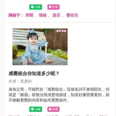
避免孩子亂哭鬧喔！
收藏
關鍵字：
哭鬧
、
情緒
、
語言
、
嬰幼兒
感覺統合你知道多少呢？
作者：黃彥鈞
身為父母，可能對於『感覺統合』這個名詞不會很陌生，但
就是『聽過』卻無法很清楚地描述，知道好像蠻重要的，卻
不瞭解實際的內容和如何實際操作。
收藏