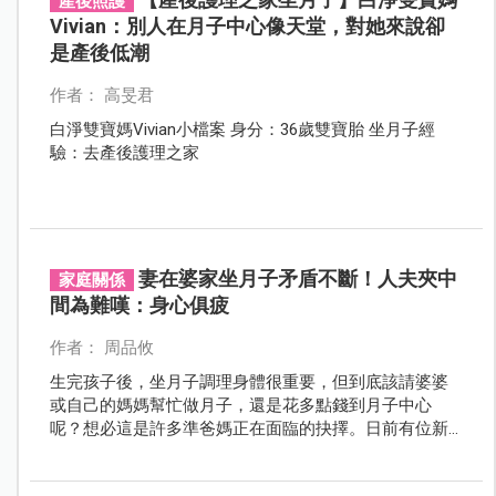
產後照護
Vivian：別人在月子中心像天堂，對她來說卻
是產後低潮
作者： 高旻君
白淨雙寶媽Vivian小檔案 身分：36歲雙寶胎 坐月子經
驗：去產後護理之家
妻在婆家坐月子矛盾不斷！人夫夾中
家庭關係
間為難嘆：身心俱疲
作者： 周品攸
生完孩子後，坐月子調理身體很重要，但到底該請婆婆
或自己的媽媽幫忙做月子，還是花多點錢到月子中心
呢？想必這是許多準爸媽正在面臨的抉擇。日前有位新
手爸爸抱怨，妻子在婆家坐月子，結果婆媳之間卻矛盾
不斷，讓他夾在中間相當為難。