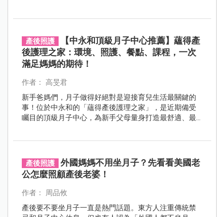
事件：一名僅13天大的男嬰，在護理師照護下竟遭粗暴
對待、導致大腿骨折。
【中永和頂級月子中心推薦】蘊得產
產後照護
後護理之家：環境、照護、餐點、課程，一次
滿足媽媽的期待！
作者： 高旻君
新手爸媽們，月子做得好絕對是迎接育兒生活最關鍵的
事！位於中永和的「蘊得產後護理之家」，是近期備受
矚目的頂級月子中心，為新手父母量身打造最舒適、最
細緻的產後身心靈調養環境，來這裡能夠感受到無微不
至的關懷與照顧，累積充足的育兒能量。
外國媽媽不用坐月子？先看看美國老
產後照護
公怎麼照顧產後老婆！
作者： 周品攸
產後要不要坐月子一直是熱門話題。東方人注重傳統禁