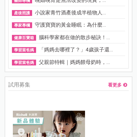
晚婚晚育是無法改變的現實，...
醫師專欄
小說家青竹酒產後成半植物人...
產後照護
守護寶寶的黃金睡眠：為什麼...
專家專欄
腦科學家都在做的散步秘訣！...
健康百寶箱
「媽媽去哪裡了？」4歲孩子還...
學習當爸媽
父親節特輯｜媽媽餵母奶時，...
學習當爸媽
試用募集
看更多