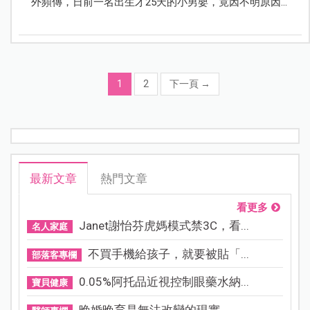
外頻傳，日前一名出生才25天的小男嬰，竟因不明原因
而肺部積水，送醫後不治，令媽媽心痛不已。
1
2
下一頁
→
最新文章
熱門文章
看更多
Janet謝怡芬虎媽模式禁3C，看...
名人家庭
不買手機給孩子，就要被貼「...
部落客專欄
0.05%阿托品近視控制眼藥水納...
寶貝健康