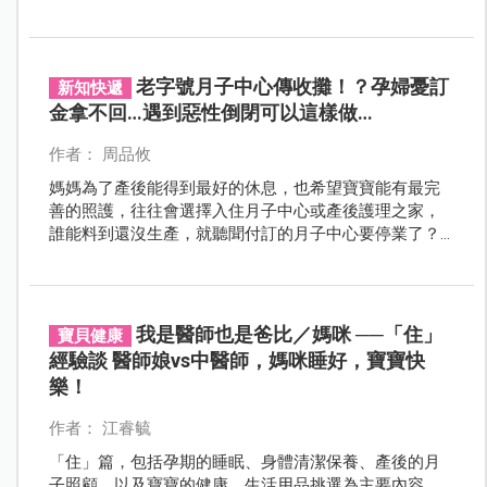
連懷二胎久未追蹤病情而沒注意到直腸癌復發，22日更
前往榮總進行治療。為母則強的余苑綺表示：「為了小
孩、家人，我一定會堅強，我要跟我寶寶一起長大，我
一定要好起來。」
老字號月子中心傳收攤！？孕婦憂訂
新知快遞
金拿不回…遇到惡性倒閉可以這樣做…
作者： 周品攸
媽媽為了產後能得到最好的休息，也希望寶寶能有最完
善的照護，往往會選擇入住月子中心或產後護理之家，
誰能料到還沒生產，就聽聞付訂的月子中心要停業了？
新竹老字號產後護理之家驚傳收攤，令許多孕婦擔憂訂
金討不回…
我是醫師也是爸比／媽咪 ──「住」
寶貝健康
經驗談 醫師娘vs中醫師，媽咪睡好，寶寶快
樂！
作者： 江睿毓
「住」篇，包括孕期的睡眠、身體清潔保養、產後的月
子照顧，以及寶寶的健康、生活用品挑選為主要內容。