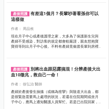
能快快恢復！
有差這1個月？長輩吵著看孫你可以
產後照護
這樣做
作者： 周品攸
現在月子中心或產後護理之家，大多為了保護新生兒與
產婦不受感染，對訪客的規定都會較嚴謹，親友想抱寶
寶得等到出月子中心後。不料有產婦竟偷渡長輩到房裡
看寶寶…
別將出血跟惡露搞混！分辨產後大出
產後照護
血10徵兆，救自己一命！
作者： 徐弘治 醫師
產婦於產後發生抽搐（或稱為痙攣）與陰道大出血，都
是很緊急需要馬上處理的狀況，若還在住院期間或坐月
子中心，應馬上通知醫護人員幫忙。若是已出院回家，
應打119電話求救。