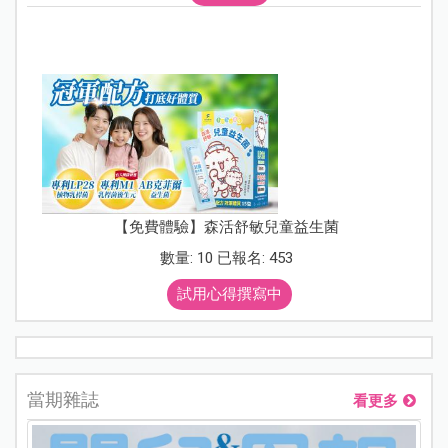
【免費體驗】森活舒敏兒童益生菌
數量: 10 已報名: 453
試用心得撰寫中
當期雜誌
看更多