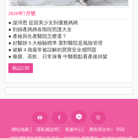
2026年7月號
● 謝沛恩 從甜美少女到優雅媽媽
● 剖婦產媽媽各階段照護大全
● 產檢與生產醫院怎麼選？
● 好醫師５大檢驗標準 選對醫院是風險管理
● 破解４個最常被誤解的寶寶安全感問題
● 藥膳、茶飲、日常保養 中醫觀點看產後掉髮
雜誌訂閱
網站地圖
│
隱私權說明
│
客服中心
│
廣告與合作
|
RSS