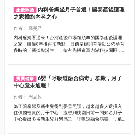
內科爸媽坐月子首選！國泰產後護理
產後照護
之家插旗內科之心
作者： 高旻君
內科爸媽看過來！台灣產後市場領頭羊的國泰產後護理
之家，睽違8年後再拓新點，日前舉辦開幕活動公佈孕育
多時的「新據點誕生」，搶占先機進軍內湖科技園區，
插旗內科之心，要讓內科爸爸們無需奔波更能安心工
作，一下班即能就近探望太太及寶寶。
6嬰「呼吸道融合病毒」群聚，月子
寶貝健康
中心竟未通報！
作者： 周品攸
為了讓產婦及新生兒得到妥善照護，越來越多人選擇入
住價錢較貴的月子中心，沒想到桃園日前一間知名月子
中心爆出多名新生兒群聚感染「呼吸道融合病毒」，還
未及時通報。