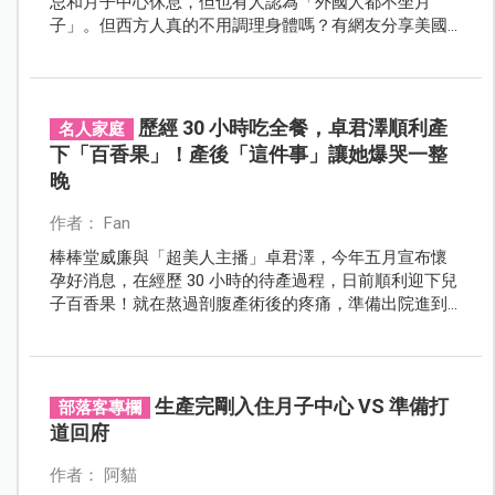
忌和月子中心休息，但也有人認為「外國人都不坐月
子」。但西方人真的不用調理身體嗎？有網友分享美國
的產後調理方式，引發大家熱烈討論。
歷經 30 小時吃全餐，卓君澤順利產
名人家庭
下「百香果」！產後「這件事」讓她爆哭一整
晚
作者： Fan
棒棒堂威廉與「超美人主播」卓君澤，今年五月宣布懷
孕好消息，在經歷 30 小時的待產過程，日前順利迎下兒
子百香果！就在熬過剖腹產術後的疼痛，準備出院進到
月子中心時，兒子百香果卻因黃疸指數，無法一同出
院，讓卓君澤因此哭腫了雙眼。
生產完剛入住月子中心 VS 準備打
部落客專欄
道回府
作者： 阿貓