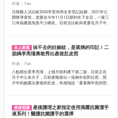
作者： Fan
法籍藝人法比歐2020年宣布與女友登記結婚，2021年公
開懷孕喜悅，老婆在今年11月1日順利生下女兒，一家三
口幸福畫面煞羨不少網友。目前法比歐與老婆在月子中
心休息，他大讚台灣的醫療真是棒，住在月子中心，讓
夫妻倆對於未來回家自己帶小孩也更有信心。
抹不去的妊娠紋，是當媽的印記！二
名人家庭
胎媽李亮瑾勇敢秀出產後肚皮照
作者： Fan
八點檔女星李亮瑾，上個月順利產下第二胎，目前正在
月子中心坐月子，日前夜晚發出一張兩年前對比照，照
片中的她露出產後的肚皮，有感地說「看著兩年前的照
片跟現在臃腫的自己，原來當媽是這麼回事啊……」
產後護理之家指定使用滴露抗菌潔手
產後照護
液系列！醫護抗菌護手的選擇