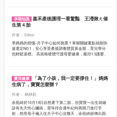
出要AA制，認為「難道以後所有支出都是男方全包
嗎？」雙方陷入冷戰。
嘉禾產後護理一看驚豔 王瀅揪ㄤ催
孕期知識
生第４胎
作者： Editor
準媽媽的煩惱-月子中心如何挑選？掌握關鍵重點就能快
速選定NO.1，安心享受產後調養體質黃金期，育兒學分
也輕鬆達標。 高規格硬體守護母嬰健康，嚴控1:5護嬰比
例，飯店級舒適採光房，讓名媛王瀅也心動，想再寵愛
自己一回
「為了小孩，我一定要撐住！」媽媽
寶貝健康
生病了，寶寶怎麼辦？
作者： 林靜莉
余苑綺於10月14日自然產下第二胎，但寶寶一出生就確
診有先天性心臟病，需等待合適年紀時再開刀進行手
術，然而母子倆入住月子中心沒幾天，余苑綺卻傳出因