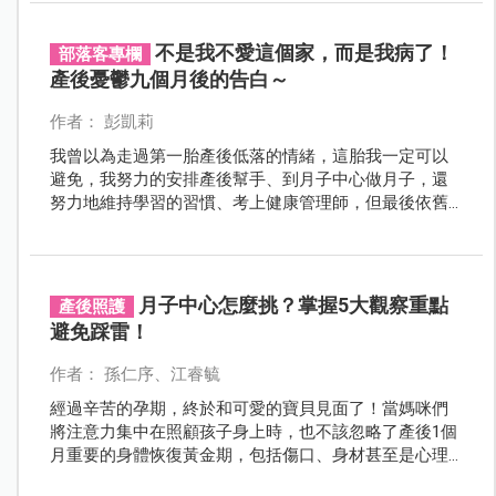
不是我不愛這個家，而是我病了！
部落客專欄
產後憂鬱九個月後的告白～
作者： 彭凱莉
我曾以為走過第一胎產後低落的情緒，這胎我一定可以
避免，我努力的安排產後幫手、到月子中心做月子，還
努力地維持學習的習慣、考上健康管理師，但最後依舊
被產後憂鬱神不知鬼不覺的侵入了！
月子中心怎麼挑？掌握5大觀察重點
產後照護
避免踩雷！
作者： 孫仁序、江睿毓
經過辛苦的孕期，終於和可愛的寶貝見面了！當媽咪們
將注意力集中在照顧孩子身上時，也不該忽略了產後1個
月重要的身體恢復黃金期，包括傷口、身材甚至是心理
層面，都是媽咪們應該注意的重點。選對月子中心，才