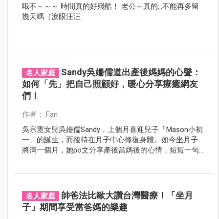
哦不～～～ 時間真的好殘酷！ 老公～真的...不能再多留
幾天嗎（淚眼汪汪
Sandy吳姍儒道出產後媽媽的心聲：
名人家庭
如何「先」把自己照顧好，暖心分享療癒網友
們！
作者： Fan
吳宗憲女兒吳姍儒Sandy，上個月喜迎兒子「Mason小初
一」的誕生，而後待在月子中心修復身體。如今坐月子
將滿一個月，她po文分享產後當媽後的心情，短短一句
話，惹哭不少媽媽！
帥爸法比歐大讚台灣醫療！「坐月
名人家庭
子」期間享受當爸媽的樂趣