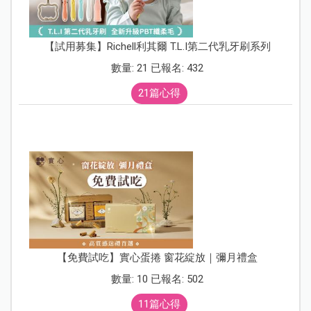
【試用募集】Richell利其爾 T.L.I第二代乳牙刷系列
數量: 21 已報名: 432
21篇心得
【免費試吃】實心蛋捲 窗花綻放｜彌月禮盒
數量: 10 已報名: 502
11篇心得