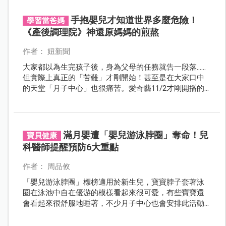
手抱嬰兒才知道世界多麼危險！
學習當爸媽
《產後調理院》神還原媽媽的煎熬
作者： 妞新聞
大家都以為生完孩子後，身為父母的任務就告一段落……
但實際上真正的「苦難」才剛開始！甚至是在大家口中
的天堂「月子中心」也很痛苦。愛奇藝11/2才剛開播的
韓劇《產後調理院》就以「月子中心」為故事中心，敘
述高齡產婦「吳賢珍」坐月子時發生的故事。
滿月嬰遭「嬰兒游泳脖圈」奪命！兒
寶貝健康
科醫師提醒預防6大重點
作者： 周品攸
「嬰兒游泳脖圈」標榜適用於新生兒，寶寶脖子套著泳
圈在泳池中自在優游的模樣看起來很可愛，有些寶寶還
會看起來很舒服地睡著，不少月子中心也會安排此活動
讓新生兒接觸游泳，但看似安全的脖圈卻可能對寶寶造
成危害！