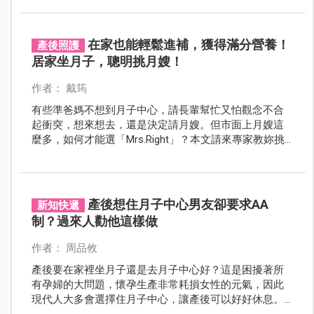
在家也能輕鬆進補，獲得滿分營養！
產後照護
居家坐月子，聰明挑月嫂！
作者： 戴筠
有些準爸媽不想到月子中心，請長輩幫忙又怕觀念不合
起衝突，想來想去，還是決定請月嫂。但市面上月嫂這
麼多，如何才能選「Mrs.Right」？本文請來專家教妳挑
選月嫂的小技巧，讓妳不用出門也能輕鬆找到好月嫂。
產後想住月子中心男友卻要求AA
新知快遞
制？過來人勸他這樣做
作者： 周品攸
產後要在家裡坐月子還是去月子中心好？這是困擾著所
有孕婦的大問題，懷孕生產非常耗損女性的元氣，因此
現代人大多會選擇住月子中心，讓產後可以好好休息。
近日有一名孕婦希望產後可以入住月子中心，男友卻提