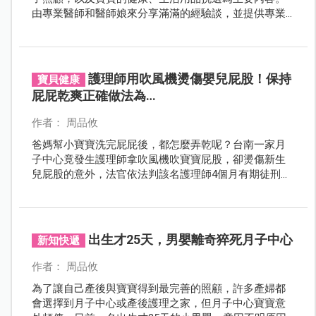
由專業醫師和醫師娘來分享滿滿的經驗談，並提供專業
指導。
護理師用吹風機燙傷嬰兒屁股！保持
寶貝健康
屁屁乾爽正確做法為…
作者： 周品攸
爸媽幫小寶寶洗完屁屁後，都怎麼弄乾呢？台南一家月
子中心竟發生護理師拿吹風機吹寶寶屁股，卻燙傷新生
兒屁股的意外，法官依法判該名護理師4個月有期徒刑。
到底該不該用吹風機幫寶寶吹乾呢？
出生才25天，男嬰離奇猝死月子中心
新知快遞
作者： 周品攸
為了讓自己產後與寶寶得到最完善的照顧，許多產婦都
會選擇到月子中心或產後護理之家，但月子中心寶寶意