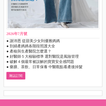
2026年7月號
● 謝沛恩 從甜美少女到優雅媽媽
● 剖婦產媽媽各階段照護大全
● 產檢與生產醫院怎麼選？
● 好醫師５大檢驗標準 選對醫院是風險管理
● 破解４個最常被誤解的寶寶安全感問題
● 藥膳、茶飲、日常保養 中醫觀點看產後掉髮
雜誌訂閱