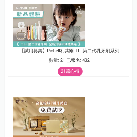
【試用募集】Richell利其爾 T.L.I第二代乳牙刷系列
數量: 21 已報名: 432
21篇心得