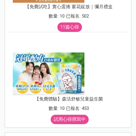
【免費試吃】實心蛋捲 窗花綻放｜彌月禮盒
數量: 10 已報名: 502
11篇心得
【免費體驗】森活舒敏兒童益生菌
數量: 10 已報名: 453
試用心得撰寫中