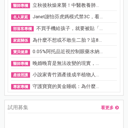
立秋後秋燥來襲！中醫教養肺...
醫師專欄
Janet謝怡芬虎媽模式禁3C，看...
名人家庭
不買手機給孩子，就要被貼「...
部落客專欄
為什麼不想或不敢生二胎？這8...
家庭關係
0.05%阿托品近視控制眼藥水納...
寶貝健康
晚婚晚育是無法改變的現實，...
醫師專欄
小說家青竹酒產後成半植物人...
產後照護
守護寶寶的黃金睡眠：為什麼...
專家專欄
試用募集
看更多