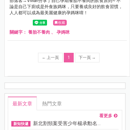
部落客→Vivian分享了自己孕期養胎不養肉的飲食原則~ 不
論是自己下廚或是外食族媽咪，只要養成良好的飲食習慣，
人人都可以成為最美麗健康的孕媽咪唷！
收藏
關鍵字：
養胎不養肉
、
孕媽咪
←
上一頁
1
下一頁
→
最新文章
熱門文章
看更多
新北割頸案受害少年楊承勳名...
新知快遞