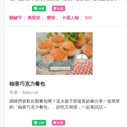
公主，搞到最後大家都撞衣、因為各個都成了 Let it go~
收藏
關鍵字：
萬聖節
、
變裝
、
卡通人物
、
DIY
柚香巧克力餐包
作者：Sanu Lin
媽咪們喜歡自製餐包嗎？這次親子部落客妙麻分享一道簡單
的「柚香巧克力餐包」，好吃又簡便，一起來試試～
收藏