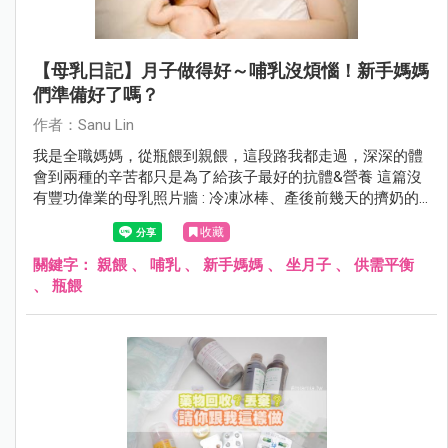
【母乳日記】月子做得好～哺乳沒煩惱！新手媽媽
們準備好了嗎？
作者：Sanu Lin
我是全職媽媽，從瓶餵到親餵，這段路我都走過，深深的體
會到兩種的辛苦都只是為了給孩子最好的抗體&營養 這篇沒
有豐功偉業的母乳照片牆 : 冷凍冰棒、產後前幾天的擠奶的
cc數~通通沒有((哈~ 總覺得那些越看越讓人喪氣~回頭繼續
收藏
盯著胸前兩顆硬奶猛搖頭 相信我~雖然文字可能有點多，但
還是希望能幫助到還在餵母乳所苦的奶娘們!! 加油ㄚ~~~~
關鍵字：
親餵
、
哺乳
、
新手媽媽
、
坐月子
、
供需平衡
、
瓶餵