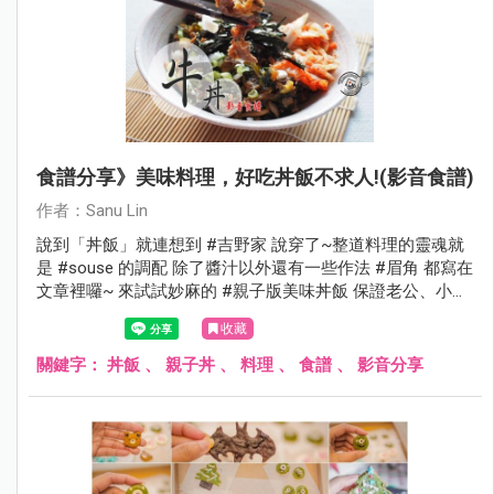
食譜分享》美味料理，好吃丼飯不求人!(影音食譜)
作者：Sanu Lin
說到「丼飯」就連想到 #吉野家 說穿了~整道料理的靈魂就
是 #souse 的調配 除了醬汁以外還有一些作法 #眉角 都寫在
文章裡囉~ 來試試妙麻的 #親子版美味丼飯 保證老公、小孩
都會愛上的賀租咪
收藏
關鍵字：
丼飯
、
親子丼
、
料理
、
食譜
、
影音分享