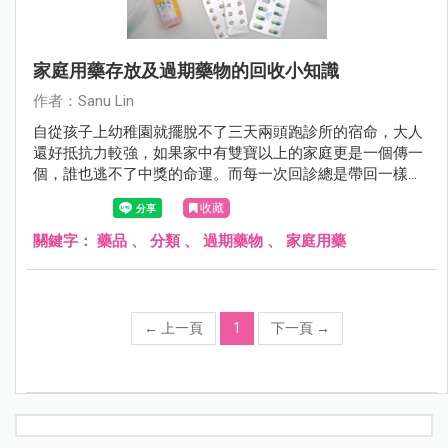
家庭用藥存放及過期藥物的回收小知識
作者：Sanu Lin
自從孩子上幼稚園就擺脫不了三天兩頭跑診所的宿命，大人
還好抵抗力較強，如果家中有雙寶以上的家庭更是一個傳一
個，誰也逃不了中獎的命運。而每一次回診總是帶回一樣的
感冒糖漿、藥膏、藥水或塞劑， 日積月累下，家中就這麼不
收藏
知不覺存放了好多好多藥罐子，每個媽媽總有這麼疑惑過 :
「這些開封後的藥物可以保存多久才是安全?」 「開封過的
關鍵字：
藥品
、
分類
、
過期藥物
、
家庭用藥
藥水沒喝完是否該留到下一次有感冒初兆時再給孩子喝?」
而過期的藥物我們該如何安全回收不造成環境污染? 這篇和
大家分享簡易的居家藥品回收小知識，讓我們一起為地球盡
一份心吧^^
←
上一頁
1
下一頁
→