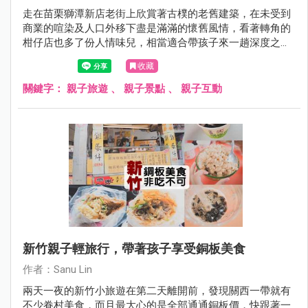
走在苗栗獅潭新店老街上欣賞著古樸的老舊建築，在未受到
商業的喧染及人口外移下盡是滿滿的懷舊風情，看著轉角的
柑仔店也多了份人情味兒，相當適合帶孩子來一趟深度之旅
唷！
收藏
關鍵字：
親子旅遊
、
親子景點
、
親子互動
新竹親子輕旅行，帶著孩子享受銅板美食
作者：Sanu Lin
兩天一夜的新竹小旅遊在第二天離開前，發現關西一帶就有
不少眷村美食，而且最大心的是全部通通銅板價，快跟著一