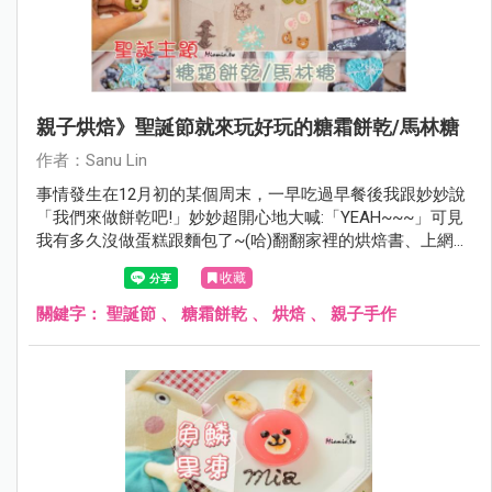
親子烘焙》聖誕節就來玩好玩的糖霜餅乾/馬林糖
作者：Sanu Lin
事情發生在12月初的某個周末，一早吃過早餐後我跟妙妙說
「我們來做餅乾吧!」妙妙超開心地大喊:「YEAH~~~」可見
我有多久沒做蛋糕跟麵包了~(哈)翻翻家裡的烘焙書、上網參
考了許多食譜，雖然沒做過但應該不難，就應景一下來做
收藏
『聖誕節造型的糖霜餅乾』吧！
關鍵字：
聖誕節
、
糖霜餅乾
、
烘焙
、
親子手作