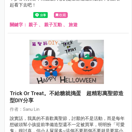
起看下去吧！
收藏
關鍵字：
親子
、
親子互動
、
旅遊
Trick Or Treat。不給糖就搗蛋 超精彩萬聖節造
型DIY分享
作者：Sanu Lin
說實話，我真的不喜歡萬聖節，討厭的不是活動，而是每年
想破頭幫小孩提前準備造型還不一定被買單，明明扮「可愛
鬼」很討喜，但小人屎尿多~這個不要那個不要就是要當小