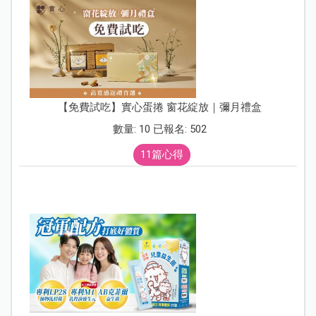
【免費試吃】實心蛋捲 窗花綻放｜彌月禮盒
數量: 10 已報名: 502
11篇心得