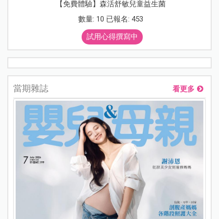
【免費體驗】森活舒敏兒童益生菌
數量: 10 已報名: 453
試用心得撰寫中
當期雜誌
看更多