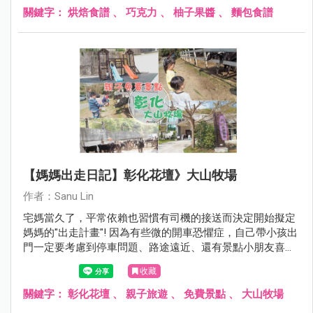
關鍵字：
烘焙食譜
、
巧克力
、
柚子果醬
、
麵包食譜
【媽媽出走日記】彰化花壇》大山牧場
作者：Sanu Lin
宅媽當久了，平常依賴也習慣有司機的接送而決定開始擬定
媽媽的"出走計畫"! 因為有些微的開車恐懼症，自己帶小孩出
門一定要考慮到停車問題、路途遠近、還有景點小朋友喜不
喜歡~ 第一回合選擇大山牧場 ，除了車程距離台中僅需30分
收藏
鐘以外，還能親近大自然覺得挺不賴的! 媽媽我呢決定跨出
心理障礙的第一步才能有勇氣帶雙寶去更多地方探險XD
關鍵字：
彰化花壇
、
親子旅遊
、
免費景點
、
大山牧場