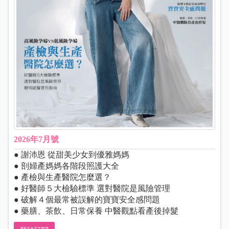
2026年7月號
● 謝沛恩 從甜美少女到優雅媽媽
● 剖婦產媽媽各階段照護大全
● 產檢與生產醫院怎麼選？
● 好醫師５大檢驗標準 選對醫院是風險管理
● 破解４個最常被誤解的寶寶安全感問題
● 藥膳、茶飲、日常保養 中醫觀點看產後掉髮