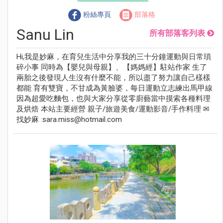
粉絲專頁
部落格
Sanu Lin
所有部落客列表
Hi,我是妙麻，在育兒生活中分享我的三十分鐘運動與日常瑣
碎小事 同時為【嬰兒與母親】、【媽媽經】駐站作家 生了
兩胎之後發現人生沒有什麼不能，所以盡了努力讓自己樣樣
都能 育有雙寶，不甘成為黃臉婆，每日運動立志練出馬甲線
因為超愛吃麵包，也與大家分享從零廚藝當中摸索各種料理
及烘焙 本站主要經營 親子/旅遊美食/運動影音/手作料理 ✉
找妙麻 :
sara.miss@hotmail.com