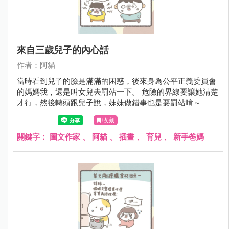
來自三歲兒子的內心話
作者：阿貓
當時看到兒子的臉是滿滿的困惑，後來身為公平正義委員會
的媽媽我，還是叫女兒去罰站一下。 危險的界線要讓她清楚
才行，然後轉頭跟兒子說，妹妹做錯事也是要罰站唷～
收藏
關鍵字：
圖文作家
、
阿貓
、
插畫
、
育兒
、
新手爸媽