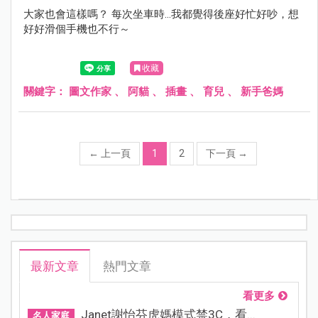
大家也會這樣嗎？ 每次坐車時...我都覺得後座好忙好吵，想
好好滑個手機也不行～
收藏
關鍵字：
圖文作家
、
阿貓
、
插畫
、
育兒
、
新手爸媽
←
上一頁
1
2
下一頁
→
最新文章
熱門文章
看更多
Janet謝怡芬虎媽模式禁3C，看...
名人家庭