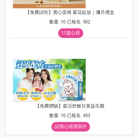
【免費試吃】實心蛋捲 窗花綻放｜彌月禮盒
數量: 10 已報名: 502
11篇心得
【免費體驗】森活舒敏兒童益生菌
數量: 10 已報名: 453
試用心得撰寫中