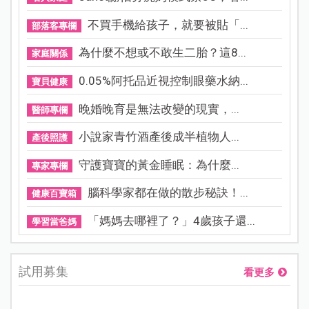
不買手機給孩子，就要被貼「...
部落客專欄
為什麼不想或不敢生二胎？這8...
家庭關係
0.05%阿托品近視控制眼藥水納...
寶貝健康
晚婚晚育是無法改變的現實，...
醫師專欄
小說家青竹酒產後成半植物人...
產後照護
守護寶寶的黃金睡眠：為什麼...
專家專欄
腦科學家都在做的散步秘訣！...
健康百寶箱
「媽媽去哪裡了？」4歲孩子還...
學習當爸媽
試用募集
看更多