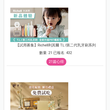
【試用募集】Richell利其爾 T.L.I第二代乳牙刷系列
數量: 21 已報名: 432
21篇心得