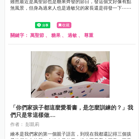
雖然最近是萬聖節也是糖果齊發的節日，發這個文好像有點
煞風景，但身為過來人也是過敏兒的家長還是得發一下⋯⋯
收藏
關鍵字：
萬聖節
、
糖果
、
過敏
、
尊重
「你們家孩子都這麼愛看書，是怎麼訓練的？」我
們只是常這樣做....
作者： 彭凱莉
繪本是我們家的第一個親子語言，到現在我都還記得三個孩