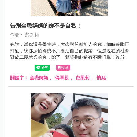
告別全職媽媽的妳不是自私！
作者： 彭凱莉
妳說，當你還是學生時，大家對於新鮮人的妳，總時鼓勵再
打氣，彷彿深怕妳找不到養活自己的職業；但是現在的社會
對於二度就業的妳，除了一聲聲抱歉還有不斷打擊！終於，
找了一份喜歡且有目標的工作，卻還得顧慮家人的想法、生
收藏
活和感受。妳問我，如果堅持出門工作，是不是太自私？
關鍵字：
全職媽媽
、
偽單親
、
彭凱莉
、
情緒