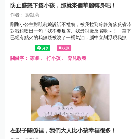
防止盛怒下揍小孩，那就來個華麗轉身吧！
作者： 彭凱莉
剛剛小公主對凱莉嬤說話不禮貌，被我拉到冷靜角落反省時
對我也噴出一句「我不要反省、我最討厭反省啦～！」當下
已經有點火的我無疑被澆了一桶氣油，腦中立刻浮現我抓起
她賞了兩巴掌的畫面，但⋯我忍下來了！我不發一語走到廚
收藏
房，然後喝了一杯水再走出來...
關鍵字：
家暴
、
打小孩
、
育兒教養
在親子關係裡，我們大人比小孩幸福很多！