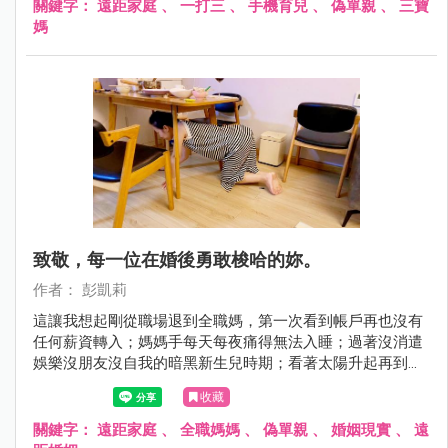
關鍵字：
遠距家庭
、
一打三
、
手機育兒
、
偽單親
、
三寶
媽
致敬，每一位在婚後勇敢梭哈的妳。
作者： 彭凱莉
這讓我想起剛從職場退到全職媽，第一次看到帳戶再也沒有
任何薪資轉入；媽媽手每天每夜痛得無法入睡；過著沒消遣
娛樂沒朋友沒自我的暗黑新生兒時期；看著太陽升起再到日
落卻原地踏步的日子，除了孩子我什麼都沒有⋯那時我才發
收藏
現，原來當媽媽不是失去自由那麼簡單，根本就是傾出所有
生理與心理，把自己的人生全梭哈了！
關鍵字：
遠距家庭
、
全職媽媽
、
偽單親
、
婚姻現實
、
遠