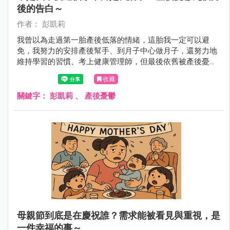
後的告白～
作者： 彭凱莉
我曾以為走過第一胎產後低落的情緒，這胎我一定可以避
免，我努力的安排產後幫手、到月子中心做月子，還努力地
維持學習的習慣、考上健康管理師，但最後依舊被產後憂鬱
神不知鬼不覺的侵入了！
收藏
關鍵字：
彭凱莉
、
產後憂鬱
母親節到底是在慶祝誰？需求能被看見與重視，是
一件幸福的事～