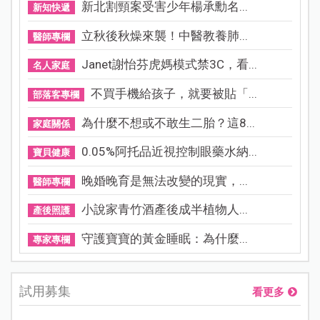
新北割頸案受害少年楊承勳名...
新知快遞
立秋後秋燥來襲！中醫教養肺...
醫師專欄
Janet謝怡芬虎媽模式禁3C，看...
名人家庭
不買手機給孩子，就要被貼「...
部落客專欄
為什麼不想或不敢生二胎？這8...
家庭關係
0.05%阿托品近視控制眼藥水納...
寶貝健康
晚婚晚育是無法改變的現實，...
醫師專欄
小說家青竹酒產後成半植物人...
產後照護
守護寶寶的黃金睡眠：為什麼...
專家專欄
試用募集
看更多