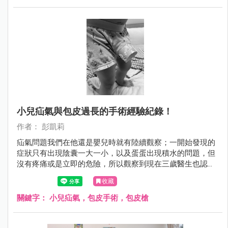
小兒疝氣與包皮過長的手術經驗紀錄！
作者： 彭凱莉
疝氣問題我們在他還是嬰兒時就有陸續觀察；一開始發現的
症狀只有出現陰囊一大一小，以及蛋蛋出現積水的問題，但
沒有疼痛或是立即的危險，所以觀察到現在三歲醫生也認為
無法自癒吸收後，就決定動刀處理，避免日後出現更大的問
收藏
題！ 而包皮過長問題，是在小王子兩歲開始自行如廁後發
現，他常常會表示尿尿部位疼痛，後來也常出現發炎和紅腫
關鍵字：
小兒疝氣，包皮手術，包皮槍
的狀況，因此泌尿科醫師評估後決定和疝氣一並處理，免除
掉他不斷發炎和抹抗生素藥膏治療的過程....