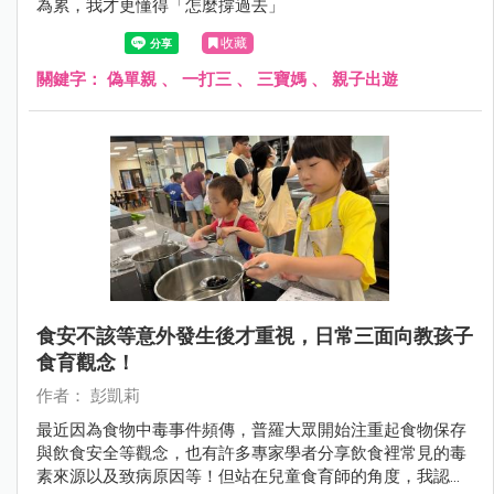
為累，我才更懂得「怎麼撐過去」
收藏
關鍵字：
偽單親
、
一打三
、
三寶媽
、
親子出遊
食安不該等意外發生後才重視，日常三面向教孩子
食育觀念！
作者： 彭凱莉
最近因為食物中毒事件頻傳，普羅大眾開始注重起食物保存
與飲食安全等觀念，也有許多專家學者分享飲食裡常見的毒
素來源以及致病原因等！但站在兒童食育師的角度，我認為