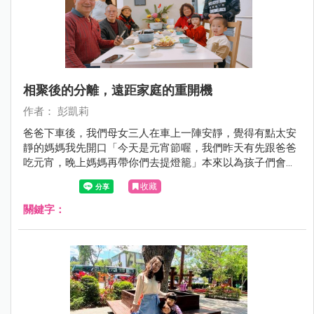
相聚後的分離，遠距家庭的重開機
作者： 彭凱莉
爸爸下車後，我們母女三人在車上一陣安靜，覺得有點太安
靜的媽媽我先開口「今天是元宵節喔，我們昨天有先跟爸爸
吃元宵，晚上媽媽再帶你們去提燈籠」本來以為孩子們會如
往常一言一句討論要去哪？沒想到回覆我的又是一陣安靜～
收藏
關鍵字：