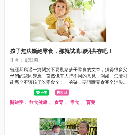
孩子無法斷絕零食，那就試著聰明共存吧！
作者： 彭凱莉
曾經我寫過一篇關於不要亂給孩子零食的文章，獲得很多父
母們的認同響應，當然也有人持不同的意見，例如「怎麼可
能完全不讓孩子吃零食？！」的確，要阻斷零食完全消失在
孩子的世界真的很難，但我們可以試著聰明共存，做到把
收藏
關、減少、選擇、尊重父母教養的工作。
關鍵字：
飲食健康
、
食育
、
零食
、
育兒