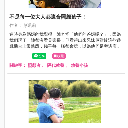
不是每一位大人都適合照顧孩子！
作者： 彭凱莉
這時身為媽媽的我覺得一陣奇怪「他們的爸媽呢？」，因為
我們玩了一陣都沒看見家長，但看得出來兄妹倆對於這些遊
戲機台非常熟悉，幾乎每一樣都會玩，以為他們是旁邊店家
的小孩，於是就跟弟弟說，如果你們想玩可以去請爸爸媽媽
收藏
來幫你投錢喔！沒想到這位小弟弟回我「阿姨妳可以給我錢
玩嗎？」我被這句話震驚了一下！但沒搞清楚狀況我還是拒
關鍵字：
照顧者
、
隔代教養
、
放養小孩
絕了他，請他先去找家長。