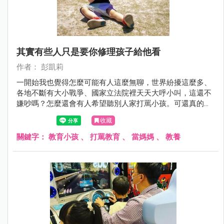
其實有些人只是要你修理孩子給他看
作者： 彭凱莉
一開始我也覺得怎麼可能有人這麼無聊，世界紛擾這麼多、
各地不斷有大小戰爭、國家立法院裡天天大呼小叫，這還不
嫌吵嗎？怎麼還會有人希望聽別人家打罵小孩。可還真的有
人會在爸媽面前說：「我都跟你說小孩不乖了，你怎麼不罵
收藏
他？」、「我都看見小孩不聽話了，你怎麼不修理她？」
關鍵字：
教育小孩
、
打罵教育
、
當媽媽
、
教養