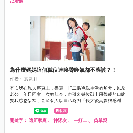
距婚姻
為什麼媽媽這個職位連唉聲嘆氣都不應該？！
作者： 彭凱莉
有次我在私人專頁上，書寫一打二僞單親生活的煩悶，以及
老公一年只回家一次的無奈，也引來幾位戰士用勸戒的口吻
要我感恩惜福，甚至有人以自己為例「長大後其實很感謝爸
爸出門賺錢給他們一家，讓他們無後顧之憂」，壓根沒想到
收藏
他媽才是那個能讓他爸出遠門都不擔心的關鍵！
關鍵字：
遠距家庭
、
神隊友
、
一打二
、
偽單親