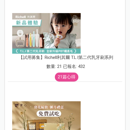
【試用募集】Richell利其爾 T.L.I第二代乳牙刷系列
數量: 21 已報名: 432
21篇心得