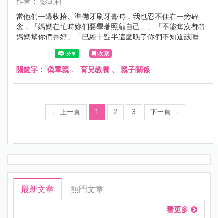
作者： 彭凱莉
當他們一邊收拾、準備牙刷牙膏時，我也忍不住在一旁碎
念，「媽媽在忙時妳們要學著照顧自己」、「不能每次都等
媽媽幫你們弄好」「已經十點半這麼晚了你們不知道該睡覺
嗎？」這時小公主回我一句「十點半怎麼看？」⋯⋯
收藏
關鍵字：
偽單親
、
育兒教養
、
親子關係
←
上一頁
1
2
3
下一頁
→
最新文章
熱門文章
看更多