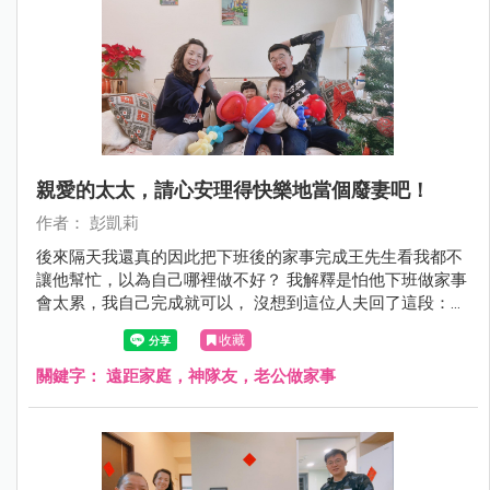
親愛的太太，請心安理得快樂地當個廢妻吧！
作者： 彭凱莉
後來隔天我還真的因此把下班後的家事完成王先生看我都不
讓他幫忙，以為自己哪裡做不好？ 我解釋是怕他下班做家事
會太累，我自己完成就可以， 沒想到這位人夫回了這段：
「我自己一個人住的時候，一樣要下班煮飯、洗碗、洗衣、
收藏
打掃家裡，並不會因為回來台灣有老婆在，就覺得這些應該
全部讓妳做！」 就是這段！讓我打從心裡覺得王先生好帥！
關鍵字：
遠距家庭，神隊友，老公做家事
真心覺得不管男女都應該記得！