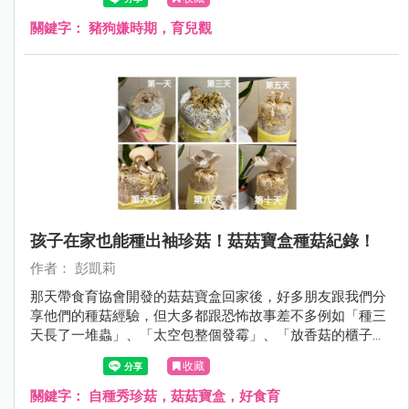
關鍵字：
豬狗嫌時期，育兒觀
孩子在家也能種出袖珍菇！菇菇寶盒種菇紀錄！
作者： 彭凱莉
那天帶食育協會開發的菇菇寶盒回家後，好多朋友跟我們分
享他們的種菇經驗，但大多都跟恐怖故事差不多例如「種三
天長了一堆蟲」、「太空包整個發霉」、「放香菇的櫃子臭
到不敢打開」⋯⋯ 但沒想到，我們家的秀珍菇才種一個禮拜
收藏
多一點，就長的跟手掌一樣大，過程中沒有蟲也沒有可怕的
發霉過程，好多人問我怎麼做到的？！
關鍵字：
自種秀珍菇，菇菇寶盒，好食育