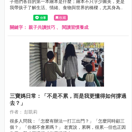
子他們各自的第一本繪本是什麼；繪本不只字少圖美，更是
我帶孩子了解生活、情緒、食物與世界的橋樑，尤其身為食
育講師，我也經常用繪本打開孩子的好奇心
收藏
關鍵字：
親子共讀技巧
、
閱讀習慣養成
三寶媽日常：「不是不累，而是我更懂得如何撐過
去？」
作者： 彭凱莉
很多人問我：「怎麼有辦法一打三出門？」「怎麼同時顧三
個？」「你都不會累嗎？」 老實說，累啊，很累⋯但也正因