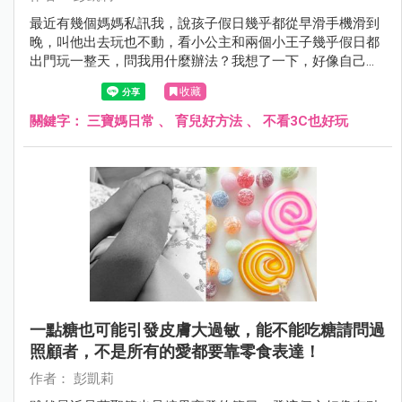
最近有幾個媽媽私訊我，說孩子假日幾乎都從早滑手機滑到
晚，叫他出去玩也不動，看小公主和兩個小王子幾乎假日都
出門玩一整天，問我用什麼辦法？我想了一下，好像自己也
沒有什麼厲害的管理方法，唯一比較常做的就是不斷陪他們
收藏
發現好玩的事～
關鍵字：
三寶媽日常
、
育兒好方法
、
不看3C也好玩
一點糖也可能引發皮膚大過敏，能不能吃糖請問過
照顧者，不是所有的愛都要靠零食表達！
作者： 彭凱莉