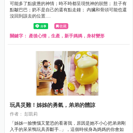
可能多了點疲憊的神情；時不時都呈現恍神的狀態； 肚子有
點皺巴巴；奶不是自己的還有點走鐘； 內臟和骨頭可能也還
沒回到該去的位置......
收藏
關鍵字：
產後心情，生產，新手媽媽，身材變形
玩具災難！姊姊的勇氣，弟弟的體諒
作者： 彭凱莉
「姊姊一臉懊惱又驚恐的看著我，原因是她不小心把弟弟剛
入手的呆呆鴨玩具弄斷手...」，這個時候身為媽媽的你會如