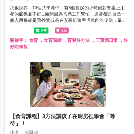
我很訝異，10個共學夥伴，有8個提起的小時候對餐桌上用
餐的氣氛並不好....撇除因為爸媽工作繁忙，通常都是自己一
個人用餐或是買外賣或是在安親班狼吞虎嚥的吃便當，最多
人說的是「爸嗎很喜歡在吃飯時檢討考試和表現狀況⋯⋯」
收藏
關鍵字：
食育 ，食育講師 ，育兒好方法 ，三寶媽日常 ，好
好吃頓飯
【食育課程】3方法讓孩子在廚房裡學會「等
待」！
作者： 彭凱莉