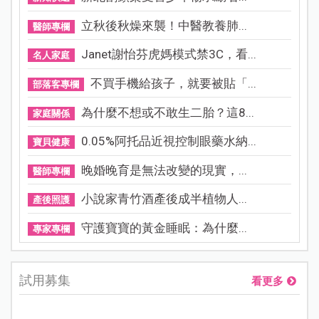
立秋後秋燥來襲！中醫教養肺...
醫師專欄
Janet謝怡芬虎媽模式禁3C，看...
名人家庭
不買手機給孩子，就要被貼「...
部落客專欄
為什麼不想或不敢生二胎？這8...
家庭關係
0.05%阿托品近視控制眼藥水納...
寶貝健康
晚婚晚育是無法改變的現實，...
醫師專欄
小說家青竹酒產後成半植物人...
產後照護
守護寶寶的黃金睡眠：為什麼...
專家專欄
試用募集
看更多