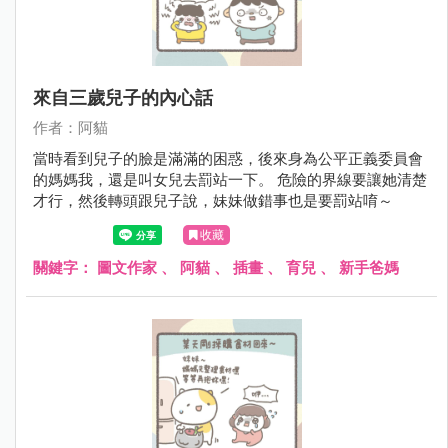
來自三歲兒子的內心話
作者：阿貓
當時看到兒子的臉是滿滿的困惑，後來身為公平正義委員會
的媽媽我，還是叫女兒去罰站一下。 危險的界線要讓她清楚
才行，然後轉頭跟兒子說，妹妹做錯事也是要罰站唷～
收藏
關鍵字：
圖文作家
、
阿貓
、
插畫
、
育兒
、
新手爸媽