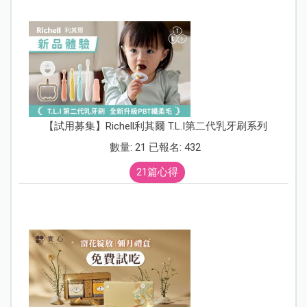
【試用募集】Richell利其爾 T.L.I第二代乳牙刷系列
數量: 21 已報名: 432
21篇心得