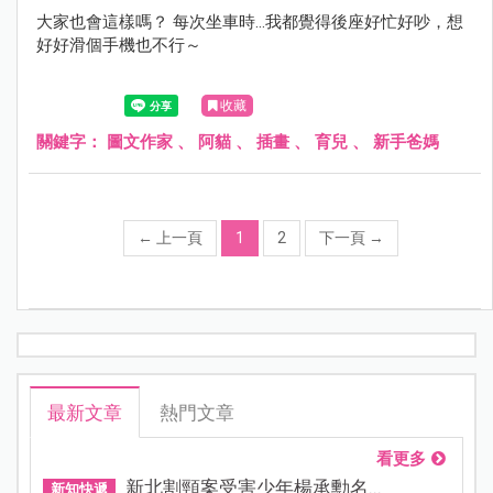
大家也會這樣嗎？ 每次坐車時...我都覺得後座好忙好吵，想
好好滑個手機也不行～
收藏
關鍵字：
圖文作家
、
阿貓
、
插畫
、
育兒
、
新手爸媽
←
上一頁
1
2
下一頁
→
最新文章
熱門文章
看更多
新北割頸案受害少年楊承勳名...
新知快遞