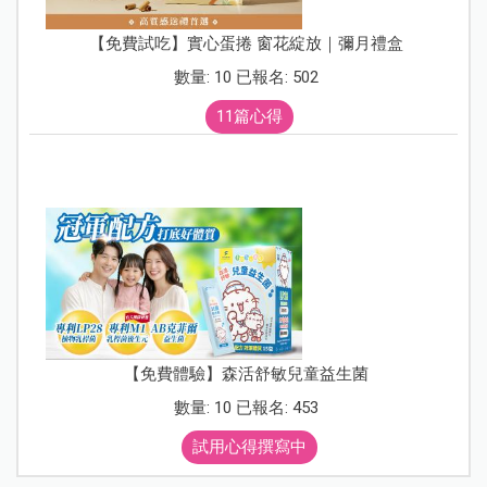
【免費試吃】實心蛋捲 窗花綻放｜彌月禮盒
數量: 10 已報名: 502
11篇心得
【免費體驗】森活舒敏兒童益生菌
數量: 10 已報名: 453
試用心得撰寫中