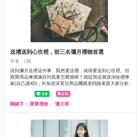
送禮送到心坎裡，前三名彌月禮物首選
作者：L媽
說到彌月送禮這件事，既然要送禮，就得要送到心坎裡。但
寶寶用品琳瑯滿目到底要怎麼挑呢？就從我這個資深收禮專
家(自己講XD)，外加資深育兒用品團購老闆娘來跟大家分析
一下吧！好的禮物可以增進關係，不管用多久，讓對方看到
收藏
您的禮物就會心存感激。不好的禮物，除了會增加對方的困
擾，還有可能損害寶寶健康呢！
關鍵字：
寶寶禮物
、
彌月禮