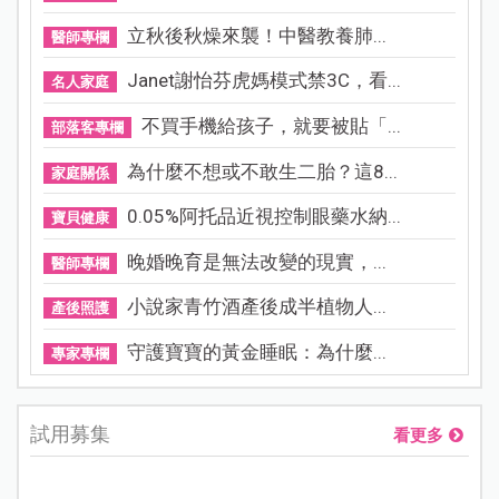
立秋後秋燥來襲！中醫教養肺...
醫師專欄
Janet謝怡芬虎媽模式禁3C，看...
名人家庭
不買手機給孩子，就要被貼「...
部落客專欄
為什麼不想或不敢生二胎？這8...
家庭關係
0.05%阿托品近視控制眼藥水納...
寶貝健康
晚婚晚育是無法改變的現實，...
醫師專欄
小說家青竹酒產後成半植物人...
產後照護
守護寶寶的黃金睡眠：為什麼...
專家專欄
試用募集
看更多