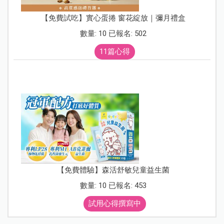
【免費試吃】實心蛋捲 窗花綻放｜彌月禮盒
數量: 10 已報名: 502
11篇心得
【免費體驗】森活舒敏兒童益生菌
數量: 10 已報名: 453
試用心得撰寫中