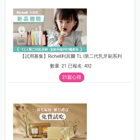
【試用募集】Richell利其爾 T.L.I第二代乳牙刷系列
數量: 21 已報名: 432
21篇心得