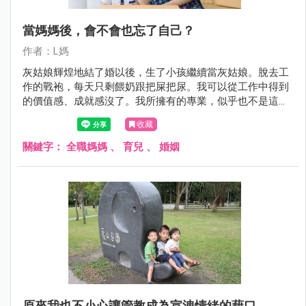
當媽媽後，會不會也忘了自己？
作者：L媽
灰姑娘輝煌地結了婚以後，生了小孩繼續當灰姑娘。脫去工
作的戰袍，每天只剩餵奶跟把屎把尿。我可以從工作中得到
的價值感、成就感沒了。我所擁有的專業，似乎也不是這麼
重要。連我最喜歡彈的琴，也很少再碰了。「灰姑娘」從此
收藏
成了「灰大嬸」難免都會有種失去自我價值的失落感。
關鍵字：
全職媽媽
、
育兒
、
婚姻
原來我也不小心讓管教成為宣洩情緒的藉口