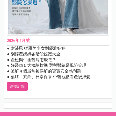
2026年7月號
● 謝沛恩 從甜美少女到優雅媽媽
● 剖婦產媽媽各階段照護大全
● 產檢與生產醫院怎麼選？
● 好醫師５大檢驗標準 選對醫院是風險管理
● 破解４個最常被誤解的寶寶安全感問題
● 藥膳、茶飲、日常保養 中醫觀點看產後掉髮
雜誌訂閱