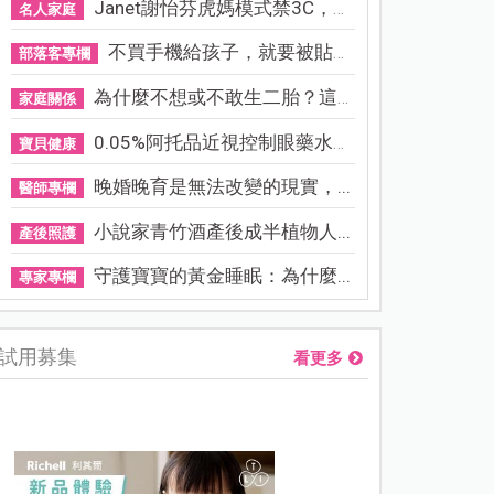
Janet謝怡芬虎媽模式禁3C，看...
名人家庭
不買手機給孩子，就要被貼「...
部落客專欄
為什麼不想或不敢生二胎？這8...
家庭關係
0.05%阿托品近視控制眼藥水納...
寶貝健康
晚婚晚育是無法改變的現實，...
醫師專欄
小說家青竹酒產後成半植物人...
產後照護
守護寶寶的黃金睡眠：為什麼...
專家專欄
試用募集
看更多