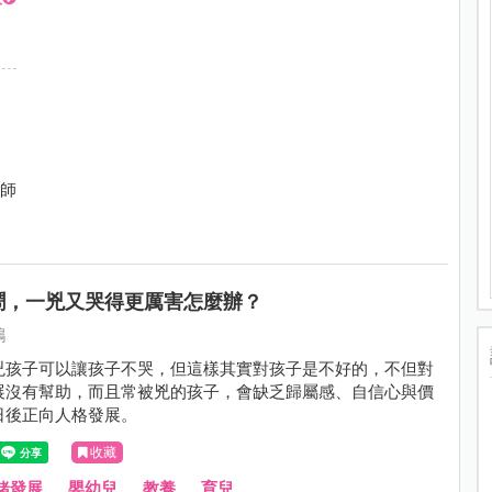
導師
鬧，一兇又哭得更厲害怎麼辦？
鴻
兇孩子可以讓孩子不哭，但這樣其實對孩子是不好的，不但對
展沒有幫助，而且常被兇的孩子，會缺乏歸屬感、自信心與價
日後正向人格發展。
收藏
緒發展
、
嬰幼兒
、
教養
、
育兒