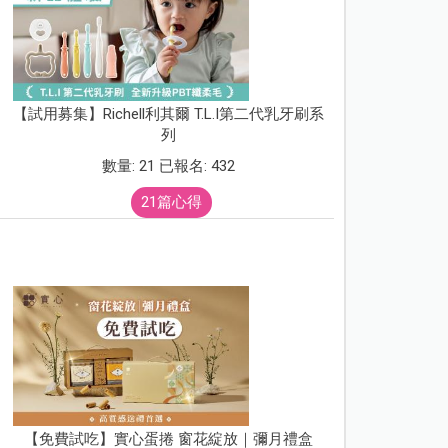
【試用募集】Richell利其爾 T.L.I第二代乳牙刷系
列
數量: 21 已報名: 432
21篇心得
【免費試吃】實心蛋捲 窗花綻放｜彌月禮盒