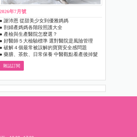
2026年7月號
● 謝沛恩 從甜美少女到優雅媽媽
● 剖婦產媽媽各階段照護大全
● 產檢與生產醫院怎麼選？
● 好醫師５大檢驗標準 選對醫院是風險管理
● 破解４個最常被誤解的寶寶安全感問題
● 藥膳、茶飲、日常保養 中醫觀點看產後掉髮
雜誌訂閱