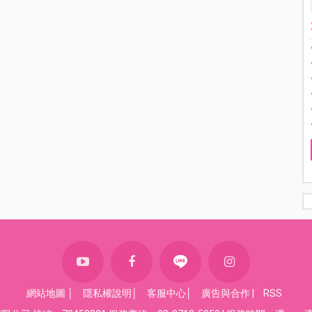
網站地圖
│
隱私權說明
│
客服中心
│
廣告與合作
|
RSS