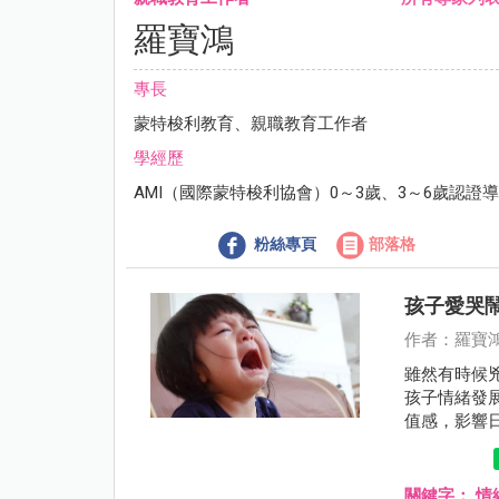
羅寶鴻
專長
蒙特梭利教育、親職教育工作者
學經歷
AMI（國際蒙特梭利協會）0～3歲、3～6歲認證
粉絲專頁
部落格
孩子愛哭
作者：羅寶
雖然有時候
孩子情緒發
值感，影響
關鍵字：
情