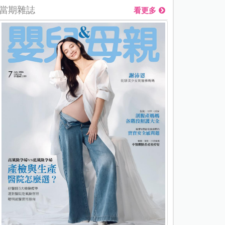
當期雜誌
看更多