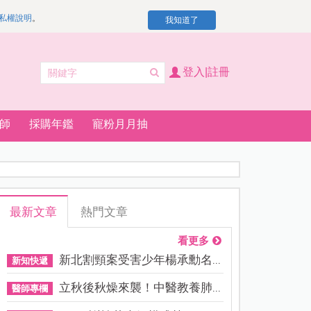
私權說明
。
我知道了
登入|註冊
師
採購年鑑
寵粉月月抽
最新文章
熱門文章
看更多
新北割頸案受害少年楊承勳名...
新知快遞
立秋後秋燥來襲！中醫教養肺...
醫師專欄