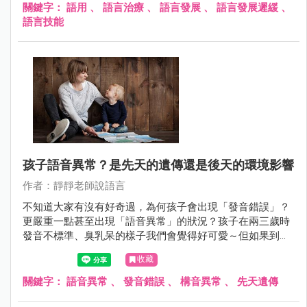
關鍵字：
語用
、
語言治療
、
語言發展
、
語言發展遲緩
、
語言技能
孩子語音異常？是先天的遺傳還是後天的環境影響
作者：靜靜老師說語言
不知道大家有沒有好奇過，為何孩子會出現「發音錯誤」？
更嚴重一點甚至出現「語音異常」的狀況？孩子在兩三歲時
發音不標準、臭乳呆的樣子我們會覺得好可愛～但如果到了
三歲、四歲甚至幼稚園中班、大班的時候，都還是發不清楚
收藏
這些日常生活中常被使用的語音，那就會開始擔心要不要帶
孩子去看醫生了…
關鍵字：
語音異常
、
發音錯誤
、
構音異常
、
先天遺傳