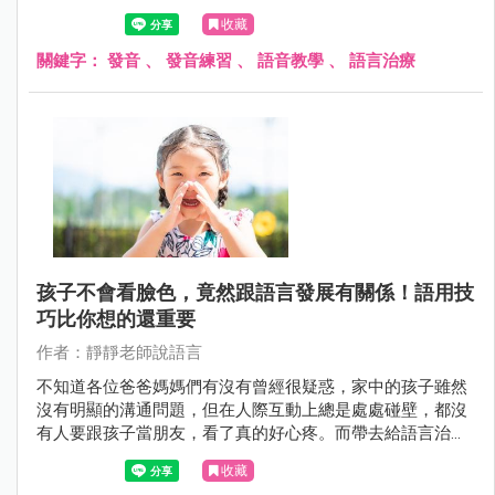
收藏
關鍵字：
發音
、
發音練習
、
語音教學
、
語言治療
孩子不會看臉色，竟然跟語言發展有關係！語用技
巧比你想的還重要
作者：靜靜老師說語言
不知道各位爸爸媽媽們有沒有曾經很疑惑，家中的孩子雖然
沒有明顯的溝通問題，但在人際互動上總是處處碰壁，都沒
有人要跟孩子當朋友，看了真的好心疼。而帶去給語言治療
師看，語言治療師卻說孩子在評估測驗中都顯示通過標準，
收藏
不需要上課，但.....真的是這樣嗎？