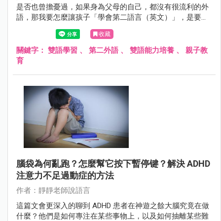
是否也曾擔憂過，如果身為父母的自己，都沒有很流利的外
語，那我要怎麼讓孩子「學會第二語言（英文）」，是要應
講擠出幾個我知道的詞彙嗎？還是送去全美補習班（經濟允
收藏
許的話）？還是雙語補習班？又或者是課後再去補習、加強
英語能力？
關鍵字：
雙語學習
、
第二外語
、
雙語能力培養
、
親子教
育
腦袋為何亂跑？怎麼幫它按下暫停键？解決 ADHD
注意力不足過動症的方法
作者：靜靜老師說語言
這篇文會更深入的聊到 ADHD 患者在神遊之餘大腦究竟在做
什麼？他們是如何專注在某些事物上，以及如何抽離某些難