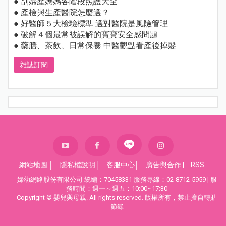
● 剖婦產媽媽各階段照護大全
● 產檢與生產醫院怎麼選？
● 好醫師５大檢驗標準 選對醫院是風險管理
● 破解４個最常被誤解的寶寶安全感問題
● 藥膳、茶飲、日常保養 中醫觀點看產後掉髮
雜誌訂閱
網站地圖
│
隱私權說明
│
客服中心
│
廣告與合作
|
RSS
婦幼網路股份有限公司 統編：70458331 服務專線：02-8712-5959 | 服
務時間：週一～週五：10:00~17:30
Copyright © 嬰兒與母親. All rights reserved. 版權所有，禁止擅自轉貼
節錄