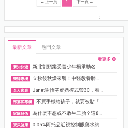
←
上一頁
1
下一頁
→
;
最新文章
熱門文章
看更多
新北割頸案受害少年楊承勳名...
新知快遞
立秋後秋燥來襲！中醫教養肺...
醫師專欄
Janet謝怡芬虎媽模式禁3C，看...
名人家庭
不買手機給孩子，就要被貼「...
部落客專欄
為什麼不想或不敢生二胎？這8...
家庭關係
0.05%阿托品近視控制眼藥水納...
寶貝健康