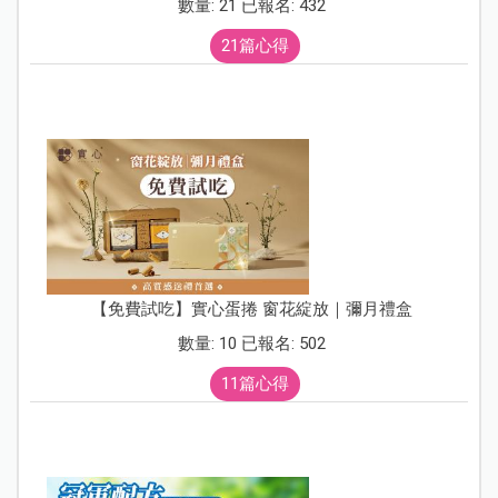
數量: 21 已報名: 432
21篇心得
【免費試吃】實心蛋捲 窗花綻放｜彌月禮盒
數量: 10 已報名: 502
11篇心得