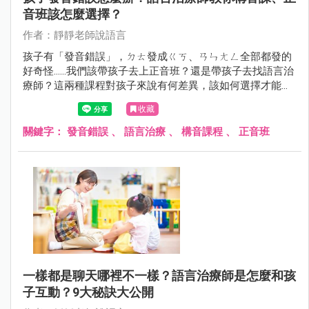
音班該怎麼選擇？
作者：靜靜老師說語言
孩子有「發音錯誤」，ㄉㄊ發成ㄍㄎ、ㄢㄣㄤㄥ全部都發的
好奇怪......我們該帶孩子去上正音班？還是帶孩子去找語言治
療師？這兩種課程對孩子來說有何差異，該如何選擇才能真
正地幫助孩子在學習語言的路上更順利！靜靜老師會一起在
收藏
這篇文章中解答！
關鍵字：
發音錯誤
、
語言治療
、
構音課程
、
正音班
一樣都是聊天哪裡不一樣？語言治療師是怎麼和孩
子互動？9大秘訣大公開