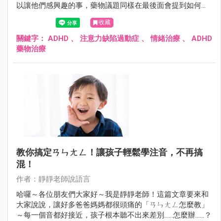
以讓他們感興趣的事，藥物議題同樣在最後面會提到如何作
用，相信這篇文對大家會很有幫助的！
收藏
關鍵字：
ADHD
、
注意力缺陷過動症
、
情緒治療
、
ADHD
藥物治療
教你搞定ㄢㄣㄤㄥ！讓孩子輕鬆學注音，不再搞
混！
作者：靜靜老師說語言
哈囉～各位朋友們大家好～我是靜靜老師！這篇文章要來和
大家說說，讓好多爸爸媽媽都很頭痛的「ㄢㄣㄤㄥ怎麼教」
～每一個音都好接近，孩子根本聽不出來差別……怎麼辦……？