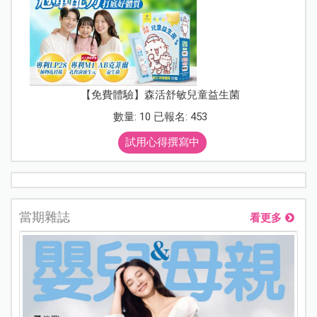
【免費體驗】森活舒敏兒童益生菌
數量: 10 已報名: 453
試用心得撰寫中
當期雜誌
看更多