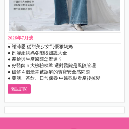
2026年7月號
● 謝沛恩 從甜美少女到優雅媽媽
● 剖婦產媽媽各階段照護大全
● 產檢與生產醫院怎麼選？
● 好醫師５大檢驗標準 選對醫院是風險管理
● 破解４個最常被誤解的寶寶安全感問題
● 藥膳、茶飲、日常保養 中醫觀點看產後掉髮
雜誌訂閱