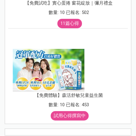
【免費試吃】實心蛋捲 窗花綻放｜彌月禮盒
數量: 10 已報名: 502
11篇心得
【免費體驗】森活舒敏兒童益生菌
數量: 10 已報名: 453
試用心得撰寫中