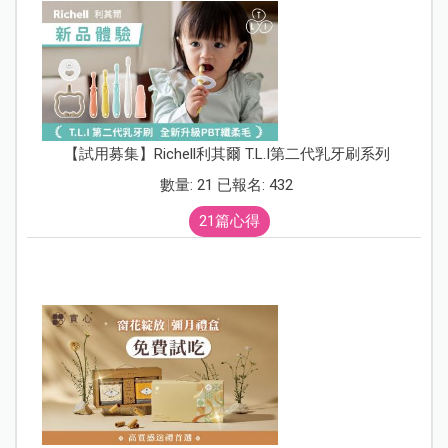
【試用募集】Richell利其爾 T.L.I第二代乳牙刷系列
數量: 21 已報名: 432
21篇心得