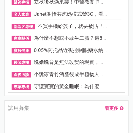
立秋後秋燥來襲！中醫教養肺...
醫師專欄
Janet謝怡芬虎媽模式禁3C，看...
名人家庭
不買手機給孩子，就要被貼「...
部落客專欄
為什麼不想或不敢生二胎？這8...
家庭關係
0.05%阿托品近視控制眼藥水納...
寶貝健康
晚婚晚育是無法改變的現實，...
醫師專欄
小說家青竹酒產後成半植物人...
產後照護
守護寶寶的黃金睡眠：為什麼...
專家專欄
試用募集
看更多