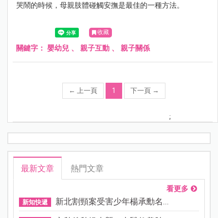
哭鬧的時候，母親肢體碰觸安撫是最佳的一種方法。
收藏
關鍵字：
嬰幼兒
、
親子互動
、
親子關係
←
上一頁
1
下一頁
→
;
最新文章
熱門文章
看更多
新北割頸案受害少年楊承勳名...
新知快遞