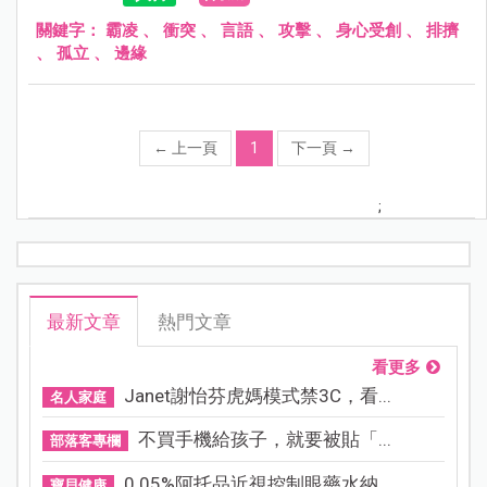
不容忽視，此項研究也被刊登於《美國精神病學期刊》
（American Journal of Psychiatry）。
關鍵字：
霸凌
、
衝突
、
言語
、
攻擊
、
身心受創
、
排擠
、
孤立
、
邊緣
←
上一頁
1
下一頁
→
;
最新文章
熱門文章
看更多
Janet謝怡芬虎媽模式禁3C，看...
名人家庭
不買手機給孩子，就要被貼「...
部落客專欄
0.05%阿托品近視控制眼藥水納...
寶貝健康