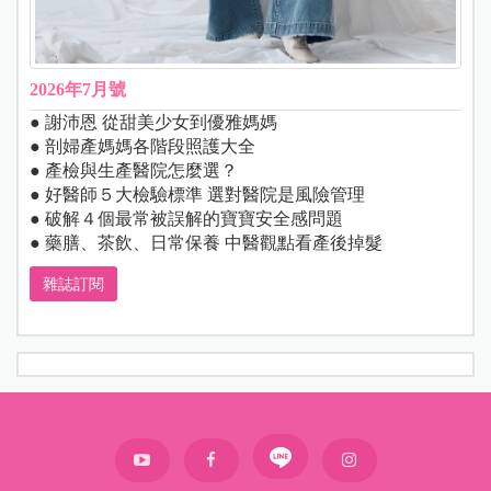
2026年7月號
● 謝沛恩 從甜美少女到優雅媽媽
● 剖婦產媽媽各階段照護大全
● 產檢與生產醫院怎麼選？
● 好醫師５大檢驗標準 選對醫院是風險管理
● 破解４個最常被誤解的寶寶安全感問題
● 藥膳、茶飲、日常保養 中醫觀點看產後掉髮
雜誌訂閱