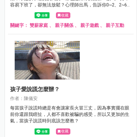
容易下班了，卻無法放鬆？心理師出馬，告訴你0~2、2~6、
6~12、12歲以上分別需要什麼陪伴，把精力用在對的地方，
收藏
築構有力的親子時光～
關鍵字：
雙薪家庭
、
親子關係
、
親子遊戲
、
親子互動
孩子愛說謊怎麼辦？
作者：陳儀安
每當孩子說謊時總是有會讓家長火冒三丈，因為事實擺在眼
前你還跟我瞎扯，人都不喜歡被騙的感受，所以又更加的生
氣，當孩子說謊時到底該怎麼教？
收藏