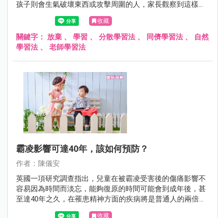
孩子則會生氣破壞東西或攻擊周圍的人，家長觀察到這樣現
象會感到很緊張，擔心孩子禁不起考驗和挫折，但放棄學習
收藏
是最讓人頭疼的，因為孩子失去動機時，再多的鼓勵往往也
起不了作用，因此在學習過程中有時家長也需要適時的運用
關鍵字：
放棄
、
學習
、
分散學習法
、
同儕學習法
、
自然
不同方式去激勵孩子。
學習法
、
老師學習法
霸凌影響可達40年，該如何預防？
作者：陳儀安
英國一項研究調查指出，兒童在被霸凌受害後的傷痛影響不
容易因為時間而淡忘，能夠復原的時間可能會到成年後，甚
至達40年之久，在罹患精神方面的疾病將是普通人的兩倍、
教育程度低、容易低成就，影響範圍廣且深遠，霸凌問題絕
收藏