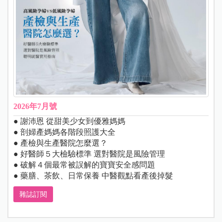
2026年7月號
● 謝沛恩 從甜美少女到優雅媽媽
● 剖婦產媽媽各階段照護大全
● 產檢與生產醫院怎麼選？
● 好醫師５大檢驗標準 選對醫院是風險管理
● 破解４個最常被誤解的寶寶安全感問題
● 藥膳、茶飲、日常保養 中醫觀點看產後掉髮
雜誌訂閱