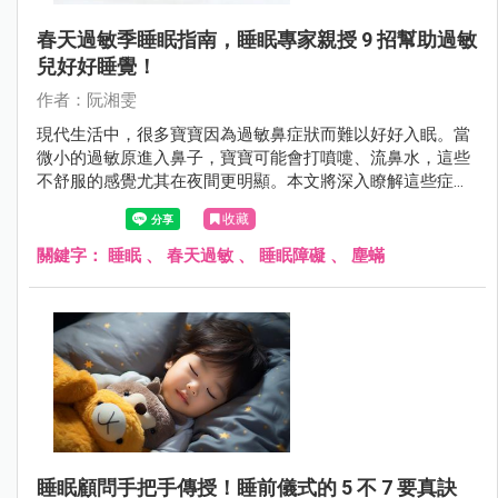
春天過敏季睡眠指南，睡眠專家親授 9 招幫助過敏
兒好好睡覺！
作者：阮湘雯
現代生活中，很多寶寶因為過敏鼻症狀而難以好好入眠。當
微小的過敏原進入鼻子，寶寶可能會打噴嚏、流鼻水，這些
不舒服的感覺尤其在夜間更明顯。本文將深入瞭解這些症狀
如何影響寶寶的睡眠，特別聚焦在塵蟎、花粉、黴菌和寵物
收藏
皮屑等過敏源。除了指出問題外，我們還提供了一些建議，
包括清潔環境、挑選合適的寢具，以及科學的防護方法，有
關鍵字：
睡眠
、
春天過敏
、
睡眠障礙
、
塵蟎
助於緩解過敏症狀，提高寶寶的睡眠品質。同時，文中也強
調了睡眠不足對寶寶身心發展的潛在危害，呼籲父母在改善
過敏問題的同時，要注重培養良好的睡眠習慣，讓寶寶能夠
在安心的環境中快樂長大。
睡眠顧問手把手傳授！睡前儀式的 5 不 7 要真訣