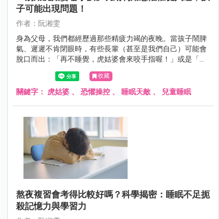
子可能出現問題！
作者：阮湘雯
身為父母，我們都經歷過那些精疲力竭的夜晚。當孩子鬧脾
氣、遲遲不肯閉眼時，有些長輩（甚至是我們自己）可能會
脫口而出：「再不睡覺，虎姑婆會來咬手指喔！」或是「小
聲點，不然怪獸會把你抓走。」
收藏
關鍵字：
虎姑婆
、
恐懼操控
、
睡眠天敵
、
兒童睡眠
熬夜複習會考得比較好嗎？科學揭密：睡眠不足扼
殺記憶力與學習力