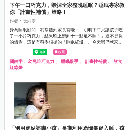
下午一口巧克力，毀掉全家整晚睡眠？睡眠專家教
你「計畫性補償」策略！
作者：阮湘雯
身為睡眠顧問，我常聽到家長哀嚎：「明明下午只讓孩子吃
了一小片巧克力，結果晚上翻到十一點還不睡！」這不是你
的錯覺，這是有科學根據的「睡眠紅燈」。今天我們就來聊
聊，當孩子不小心誤觸咖啡因地雷時，我們該如何優雅救
收藏
援。
關鍵字：
幼兒吃巧克力
、
睡眠殺手
、
計畫性補償
、
飲食
紅綠燈
「別用虎姑婆嚇小孩」長期利用恐懼催促入睡，孩