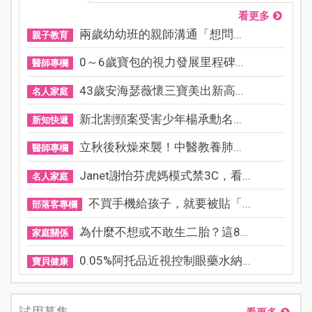
看更多
兩歲幼幼班的親師溝通「想問...
親子教育
0～6歲寶包的視力發展里程碑...
醫師專欄
43歲安海瑟薇懷三寶美出新高...
名人家庭
新北割頸案受害少年楊承勳名...
新知快遞
立秋後秋燥來襲！中醫教養肺...
醫師專欄
Janet謝怡芬虎媽模式禁3C，看...
名人家庭
不買手機給孩子，就要被貼「...
部落客專欄
為什麼不想或不敢生二胎？這8...
家庭關係
0.05%阿托品近視控制眼藥水納...
寶貝健康
試用募集