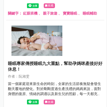
收藏
關鍵字：
紅眼班機
、
親子旅遊
、
寶寶睡眠
、
睡眠輔助
睡眠專家傳授睡眠九大重點，幫助孕媽咪產後好好
休息！
作者：阮湘雯
當一個家庭迎來新生命的時刻，全家的生活節奏無疑會發生
翻天覆地的變化。對於剛剛度過生產洗禮的媽媽來說，面對
身體的復原、情緒的調適以及新生兒的照顧，每一天都充滿
了挑戰。其中，睡眠無疑是重振精力、恢復體力的重要支
收藏
柱。