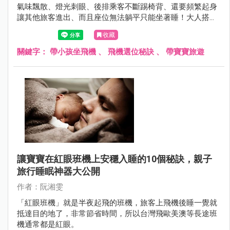
氣味飄散、燈光刺眼、後排乘客不斷踢椅背、還要頻繁起身
讓其他旅客進出、而且座位無法躺平只能坐著睡！大人搭乘
紅眼班機就已經不好睡了，嬰幼兒更會睡前哭鬧不休，好不
收藏
容易睡著了卻頻繁醒來尖叫。
關鍵字：
帶小孩坐飛機
、
飛機選位秘訣
、
帶寶寶旅遊
讓寶寶在紅眼班機上安穩入睡的10個秘訣，親子
旅行睡眠神器大公開
作者：阮湘雯
「紅眼班機」就是半夜起飛的班機，旅客上飛機後睡一覺就
抵達目的地了，非常節省時間，所以台灣飛歐美澳等長途班
機通常都是紅眼。