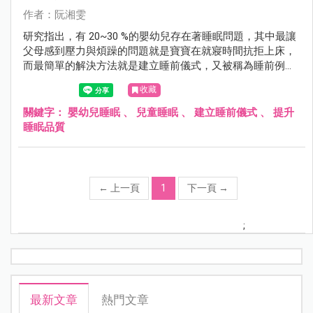
作者：阮湘雯
研究指出，有 20~30 %的嬰幼兒存在著睡眠問題，其中最讓
父母感到壓力與煩躁的問題就是寶寶在就寢時間抗拒上床，
而最簡單的解決方法就是建立睡前儀式，又被稱為睡前例行
活動。正確的睡前儀式能夠有效提升嬰幼兒的睡眠品質，減
收藏
少半夜鬧覺的次數與嚴重度，讓父母得到足夠的休息，甚至
讓父母有時間寵愛自己，或與伴侶共度浪漫的時光。
關鍵字：
嬰幼兒睡眠
、
兒童睡眠
、
建立睡前儀式
、
提升
睡眠品質
←
上一頁
1
下一頁
→
;
最新文章
熱門文章