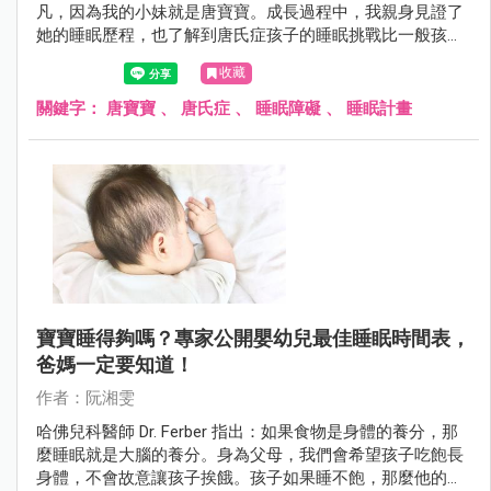
凡，因為我的小妹就是唐寶寶。成長過程中，我親身見證了
她的睡眠歷程，也了解到唐氏症孩子的睡眠挑戰比一般孩子
更為複雜。如今，作為兒童睡眠顧問，我希望透過妹妹的故
收藏
事，幫助更多家長理解唐氏症孩子的睡眠問題以及睡眠策
略。
關鍵字：
唐寶寶
、
唐氏症
、
睡眠障礙
、
睡眠計畫
寶寶睡得夠嗎？專家公開嬰幼兒最佳睡眠時間表，
爸媽一定要知道！
作者：阮湘雯
哈佛兒科醫師 Dr. Ferber 指出：如果食物是身體的養分，那
麼睡眠就是大腦的養分。身為父母，我們會希望孩子吃飽長
身體，不會故意讓孩子挨餓。孩子如果睡不飽，那麼他的