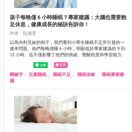
孩子每晚僅 6 小時睡眠？專家建議：大腦也需要飽
足休息，健康成長的秘訣告訴你！
作者：阮湘雯
以馬內利兄妹的例子，我們看到小學生睡眠不足所引發的一
連串問題。他們每晚僅睡 6 小時，明顯低於專家建議的 9 到
12 小時。這不僅影響了他們的情緒、警醒程度和學習能力，
更可能對身體和心理健康帶來長遠影響。本篇文章將深入探
收藏
討不同年齡段的兒童睡眠需求和挑戰，提供解決方案，助孩
子建立健康的睡眠習慣，促進全面成長。
關鍵字：
兒童睡眠
、
睡眠不足
、
睡眠攻略
、
睡眠專家建
議