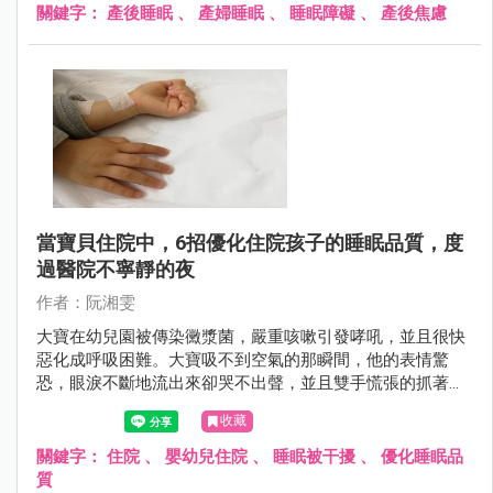
關鍵字：
產後睡眠
、
產婦睡眠
、
睡眠障礙
、
產後焦慮
當寶貝住院中，6招優化住院孩子的睡眠品質，度
過醫院不寧靜的夜
作者：阮湘雯
大寶在幼兒園被傳染黴漿菌，嚴重咳嗽引發哮吼，並且很快
惡化成呼吸困難。大寶吸不到空氣的那瞬間，他的表情驚
恐，眼淚不斷地流出來卻哭不出聲，並且雙手慌張的抓著自
己的脖子，雖然只有幾秒鐘，但是好像過了一輩子這麼漫
收藏
長。醫生立即安排我們住院治療並監測血氧，住院兩個晚上
之後就順利回家休養了。
關鍵字：
住院
、
嬰幼兒住院
、
睡眠被干擾
、
優化睡眠品
質