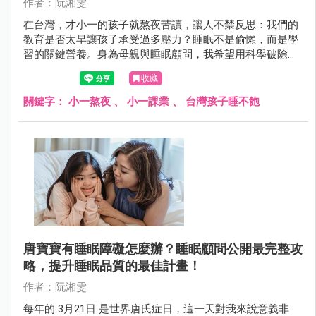
作者：阮湘雯
在台灣，才小一的孩子就熬夜苦讀，讓人不禁反思：我們的
教育是否太早讓孩子承受過多壓力？睡眠不是偷懶，而是學
習的關鍵營養。身為母親與睡眠顧問，我希望用科學破除
「熬夜才用功」的迷思，喚醒大家對孩子睡眠與記憶力之間
收藏
關係的重視。
關鍵字：
小一熬夜
、
小一課業
、
台灣孩子睡不飽
唐寶寶有睡眠障礙怎麼辦？睡眠顧問公開最完整攻
略，提升睡眠品質的最佳計畫！
作者：阮湘雯
每年的 3月21日 是世界唐氏症日，這一天對我來說意義非