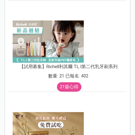
【試用募集】Richell利其爾 T.L.I第二代乳牙刷系列
數量: 21 已報名: 432
21篇心得