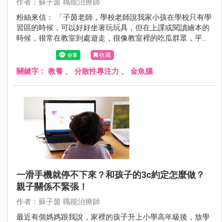
作者：蘇子茵 職能治療師
粉絲來信： 「子茵老師，學校老師說我家小孩在學校只有學
習區的時候，可以好好坐著玩玩具，但在上課或閱讀繪本的
時候，很常在教室到處遊走，很像教室裡的吃瓜群眾，平常
在家也只對特定某些玩具有興趣，其他的也都玩不到三分鐘
收藏
就會跑走，請問這樣是注意力出問題嗎？」
關鍵字：
教養
、
分散性專注力
、
金魚腦
一滑手機就停不下來？和孩子的3c約定怎麼做？
親子關係不緊張！
作者：蘇子茵 職能治療師
最近有個媽媽跟我說，家裡的孩子升上小學高年級後，放學