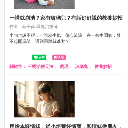
一講就崩潰？家有玻璃兒？有話好好說的教養妙招
作者：蘇子茵 職能治療師
半句也說不得，一說就生氣、傷心流淚、在一旁生悶氣；禁
不起開玩笑，遇到困難就逃避？
收藏
關鍵字：
三明治聊天法
、
同理
、
玻璃兒
、
教養妙招
用繪本談情緒，從小培養好情商，和情緒做朋友，