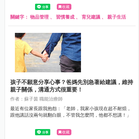
子都說沒有，明明就在他眼前，根本隨便找！」 其實，孩子
收藏
「丟三落四」的背後，並不只是個性馬虎那麼簡單。
關鍵字：
物品管理
、
習慣養成
、
育兒建議
、
親子生活
孩子不願意分享心事？爸媽先別急著給建議，維持
親子關係，溝通方式很重要！
作者：蘇子茵 職能治療師
最近有位家長跟我抱怨：「老師，我家小孩現在超不耐煩，
跟他講話沒兩句就翻白眼，不管我怎麼問，他都不想講！」
收藏