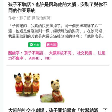
孩子不聽話？也許是因為他的大腦，安裝了與你不
同的作業系統
作者：蘇子茵 職能治療師
「子茵老師，我真的快要瘋掉了。同一個要求我講了八百
遍，他還是像沒聽到一樣，繼續玩他的樂高。」在診間裡，
我最常聽到的其實是家長充滿挫敗感的嘆息：「他到底是故
意的？還是就是叛逆？為什麼別人的小孩講一次就動？」
收藏
關鍵字：
孩子不聽話
、
大腦系統不同
、
社交耗能
、
注意
力不集中
、
ADHD
、
ND
大班的社交小劇場，孩子開始學會「拉幫結派」了