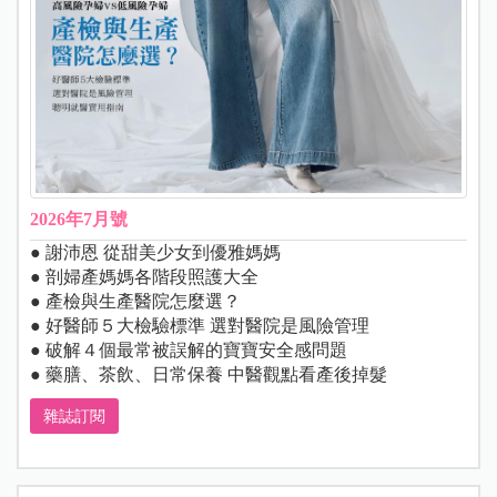
2026年7月號
● 謝沛恩 從甜美少女到優雅媽媽
● 剖婦產媽媽各階段照護大全
● 產檢與生產醫院怎麼選？
● 好醫師５大檢驗標準 選對醫院是風險管理
● 破解４個最常被誤解的寶寶安全感問題
● 藥膳、茶飲、日常保養 中醫觀點看產後掉髮
雜誌訂閱