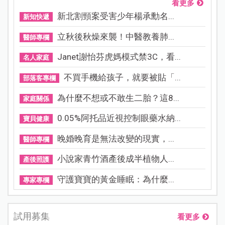
看更多
新北割頸案受害少年楊承勳名...
新知快遞
立秋後秋燥來襲！中醫教養肺...
醫師專欄
Janet謝怡芬虎媽模式禁3C，看...
名人家庭
不買手機給孩子，就要被貼「...
部落客專欄
為什麼不想或不敢生二胎？這8...
家庭關係
0.05%阿托品近視控制眼藥水納...
寶貝健康
晚婚晚育是無法改變的現實，...
醫師專欄
小說家青竹酒產後成半植物人...
產後照護
守護寶寶的黃金睡眠：為什麼...
專家專欄
試用募集
看更多