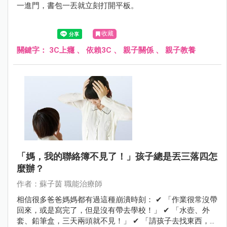
一進門，書包一丟就立刻打開平板。
收藏
關鍵字：
3C上癮
、
依賴3C
、
親子關係
、
親子教養
「媽，我的聯絡簿不見了！」孩子總是丟三落四怎
麼辦？
作者：蘇子茵 職能治療師
相信很多爸爸媽媽都有過這種崩潰時刻： ✔ 「作業很常沒帶
回來，或是寫完了，但是沒有帶去學校！」 ✔ 「水壺、外
套、鉛筆盒，三天兩頭就不見！」 ✔ 「請孩子去找東西，孩