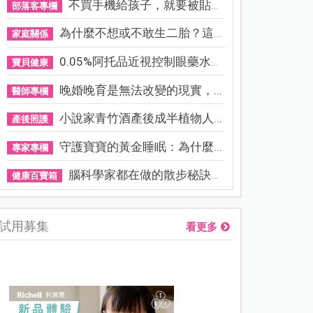
不買手機給孩子，就要被貼「...
部落客專欄
為什麼不想或不敢生二胎？這8...
家庭關係
0.05%阿托品近視控制眼藥水納...
寶貝健康
晚婚晚育是無法改變的現實，...
醫師專欄
小說家青竹酒產後成半植物人...
產後照護
守護寶寶的黃金睡眠：為什麼...
專家專欄
腦科學家都在做的散步秘訣！...
健康百寶箱
試用募集
看更多