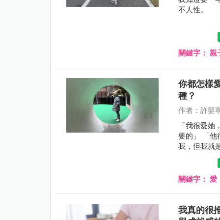
不人性。
關鍵字：
親
你都怎樣
種？
作者：許嬰
「我很愛她
要的」 「他
我，但我就
過，可是他
關鍵字：
愛
我真的很