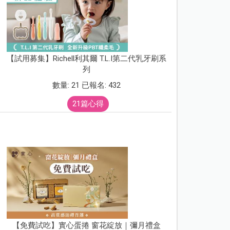
【試用募集】Richell利其爾 T.L.I第二代乳牙刷系
列
數量: 21 已報名: 432
21篇心得
【免費試吃】實心蛋捲 窗花綻放｜彌月禮盒