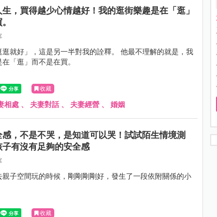
人生，買得越少心情越好！我的逛街樂趣是在「逛」
買。
寧
逛逛就好」，這是另一半對我的詮釋。 他最不理解的就是，我
是在「逛」而不是在買。
收藏
妻相處
、
夫妻對話
、
夫妻經營
、
婚姻
全感，不是不哭，是知道可以哭！試試陌生情境測
孩子有沒有足夠的安全感
寧
去親子空間玩的時候，剛剛剛剛好，發生了一段依附關係的小
收藏