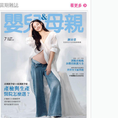
當期雜誌
看更多