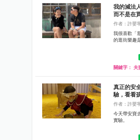
我的減法
而不是在
作者：許嬰
我很喜歡「
的逛街樂趣
關鍵字：
夫
真正的安
驗，看看
作者：許嬰
今天帶安寶
實驗。