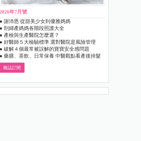
2026年7月號
● 謝沛恩 從甜美少女到優雅媽媽
● 剖婦產媽媽各階段照護大全
● 產檢與生產醫院怎麼選？
● 好醫師５大檢驗標準 選對醫院是風險管理
● 破解４個最常被誤解的寶寶安全感問題
● 藥膳、茶飲、日常保養 中醫觀點看產後掉髮
雜誌訂閱