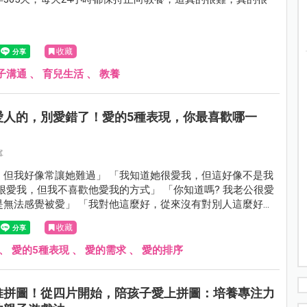
收藏
子溝通
、
育兒生活
、
教養
愛人的，別愛錯了！愛的5種表現，你最喜歡哪一
寧
，但我好像常讓她難過」 「我知道她很愛我，但這好像不是我
很愛我，但我不喜歡他愛我的方式」 「你知道嗎? 我老公很愛
是無法感覺被愛」 「我對他這麼好，從來沒有對別人這麼好
…」 這種「很愛卻愛不到」的例子，屢見不鮮。
收藏
、
愛的5種表現
、
愛的需求
、
愛的排序
推拼圖！從四片開始，陪孩子愛上拼圖：培養專注力