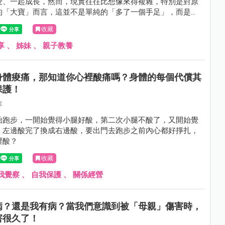
愛、一起成長，然而，現實往往比想像來得複雜，特別是對原
的「大寶」而言，這並不是單純的「多了一個手足」，而是生
大變化——空間要分享、玩具要讓出、父母的注意力也不再只
收藏
享
、
姊妹
、
親子教養
身體痠痛，那知道你心裡酸痛嗎？身體的每個代償其
保護！
寧
始跑步，一開始覺得小腿好酸，第二次小腿不酸了，又開始覺
，左邊酸完了換成右邊酸，要出門去跑步之前內心都好掙扎，
裡酸？
收藏
我覺察
、
自我保護
、
關係經營
病？還是我有病？當我們意識到被「母親」傷害時，
害很久了！