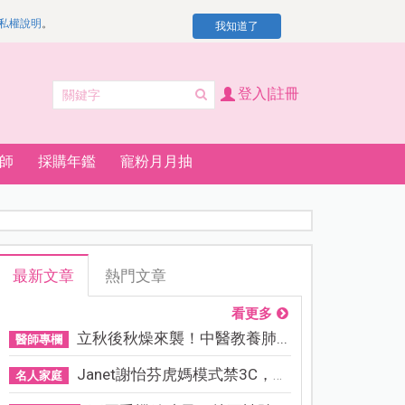
私權說明
。
我知道了
登入|註冊
師
採購年鑑
寵粉月月抽
最新文章
熱門文章
看更多
立秋後秋燥來襲！中醫教養肺...
醫師專欄
Janet謝怡芬虎媽模式禁3C，看...
名人家庭