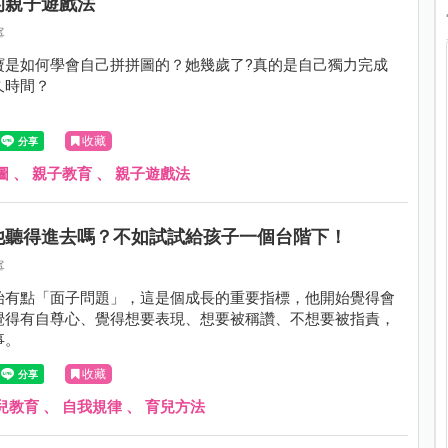
的親子遊戲法
寧
寶是如何學會自己拼拼圖的？她幾歲了?真的是自己獨力完成
久時間？
收藏
圖
、
親子教育
、
親子遊戲法
他聽得進去嗎？不如試試給孩子一個台階下！
寧
始有點「面子問題」，這是個成長的重要指標，他開始覺得會
覺得有自尊心、覺得想要表現、想要被稱讚、不想要被指責，
事。
收藏
兒教育
、
自我規律
、
育兒方法