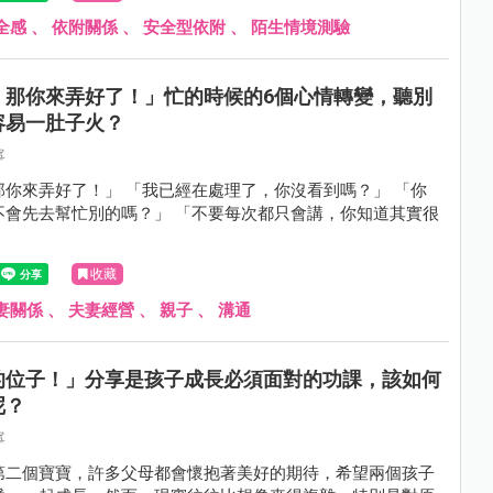
全感
、
依附關係
、
安全型依附
、
陌生情境測驗
，那你來弄好了！」忙的時候的6個心情轉變，聽別
容易一肚子火？
寧
那你來弄好了！」 「我已經在處理了，你沒看到嗎？」 「你
不會先去幫忙別的嗎？」 「不要每次都只會講，你知道其實很
」
收藏
妻關係
、
夫妻經營
、
親子
、
溝通
的位子！」分享是孩子成長必須面對的功課，該如何
呢？
寧
第二個寶寶，許多父母都會懷抱著美好的期待，希望兩個孩子