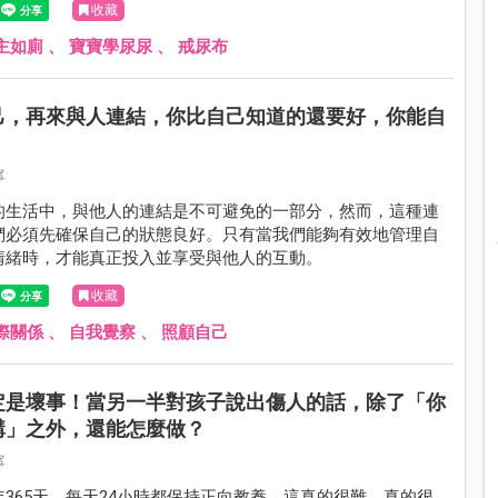
收藏
主如廁
、
寶寶學尿尿
、
戒尿布
己，再來與人連結，你比自己知道的還要好，你能自
寧
的生活中，與他人的連結是不可避免的一部分，然而，這種連
們必須先確保自己的狀態良好。只有當我們能夠有效地管理自
情緒時，才能真正投入並享受與他人的互動。
收藏
際關係
、
自我覺察
、
照顧自己
定是壞事！當另一半對孩子說出傷人的話，除了「你
講」之外，還能怎麼做？
寧
365天，每天24小時都保持正向教養，這真的很難，真的很