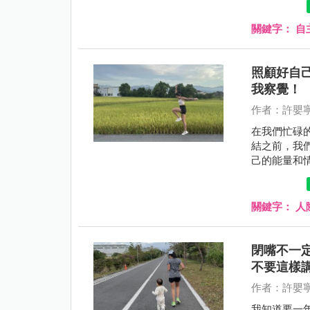
關鍵字：
自
照顧好自
我察覺！
作者：許嬰
在我們忙碌
結之前，我
己的能量和
關鍵字：
人
閉嘴不一
不要這樣
作者：許嬰
我知道要一年