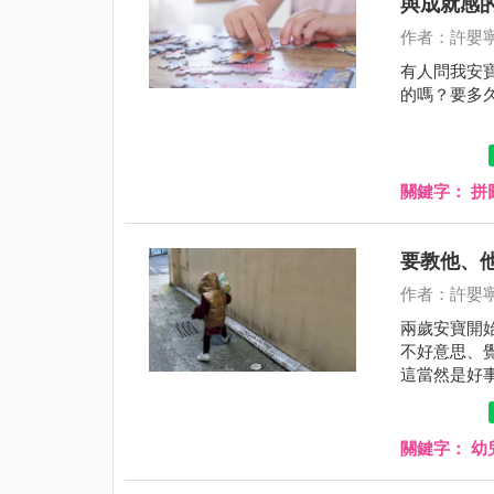
與成就感
作者：許嬰
有人問我安
的嗎？要多
關鍵字：
拼
要教他、
作者：許嬰
兩歲安寶開
不好意思、
這當然是好
關鍵字：
幼