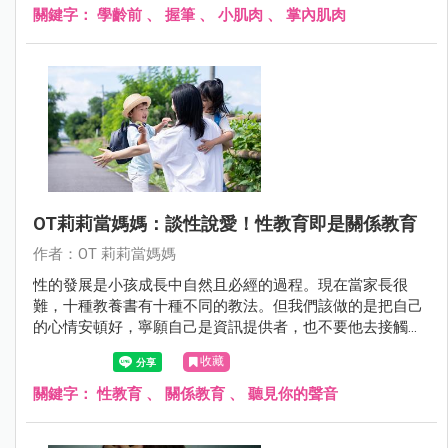
筆來畫了耶，我看他畫出來的線條也很飽滿啊，那我到底要
關鍵字：
學齡前
、
握筆
、
小肌肉
、
掌內肌肉
不要把他的筆搶走啊，我也很擔心老師你說的小肌肉還沒發
展好會用到錯誤的肌肉耶！」
OT莉莉當媽媽：談性說愛！性教育即是關係教育
作者：OT 莉莉當媽媽
性的發展是小孩成長中自然且必經的過程。現在當家長很
難，十種教養書有十種不同的教法。但我們該做的是把自己
的心情安頓好，寧願自己是資訊提供者，也不要他去接觸到
偏誤的訊息。
收藏
關鍵字：
性教育
、
關係教育
、
聽見你的聲音