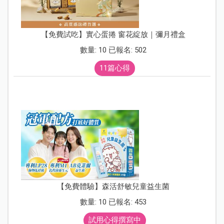
【免費試吃】實心蛋捲 窗花綻放｜彌月禮盒
數量: 10 已報名: 502
11篇心得
【免費體驗】森活舒敏兒童益生菌
數量: 10 已報名: 453
試用心得撰寫中