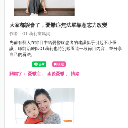
大家都誤會了，憂鬱症無法單靠意志力改變
作者：OT 莉莉當媽媽
先前有藝人在節目中給憂鬱症患者的建議似乎引起不小爭
議，職能治療師OT莉莉也特別觀看這一段節目內容，並分享
自己的看法。
收藏
關鍵字：
憂鬱症
、
產後憂鬱
、
情緒