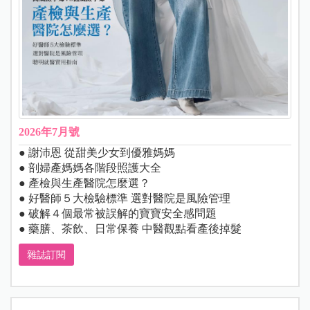
2026年7月號
● 謝沛恩 從甜美少女到優雅媽媽
● 剖婦產媽媽各階段照護大全
● 產檢與生產醫院怎麼選？
● 好醫師５大檢驗標準 選對醫院是風險管理
● 破解４個最常被誤解的寶寶安全感問題
● 藥膳、茶飲、日常保養 中醫觀點看產後掉髮
雜誌訂閱