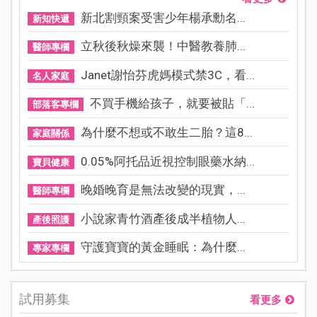
新北割頸案受害少年楊承勳名...
新知快遞
立秋後秋燥來襲！中醫教養肺...
醫師專欄
Janet謝怡芬虎媽模式禁3C，看...
名人家庭
不買手機給孩子，就要被貼「...
部落客專欄
為什麼不想或不敢生二胎？這8...
家庭關係
0.05%阿托品近視控制眼藥水納...
寶貝健康
晚婚晚育是無法改變的現實，...
醫師專欄
小說家青竹酒產後成半植物人...
產後照護
守護寶寶的黃金睡眠：為什麼...
專家專欄
試用募集
看更多