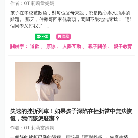
作者：OT 莉莉當媽媽
孩子在學校被欺負，對每位父母來說，都是既心疼又頭疼的
難題。 那天，仲雞哥回家低著頭，悶悶不樂地告訴我：「那
個同學又打我了。」
收藏
關鍵字：
道歉
、
原諒
、
人際互動
、
親子關係
、
親子教育
失速的挫折列車！如果孩子深陷在挫折當中無法恢
復，我們該怎麼辦？
作者：OT 莉莉當媽媽
一個好的挫折忍受的過程，應該是「面對挫折 → 先產生情