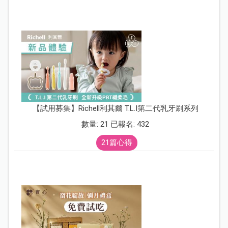
【試用募集】Richell利其爾 T.L.I第二代乳牙刷系列
數量: 21 已報名: 432
21篇心得