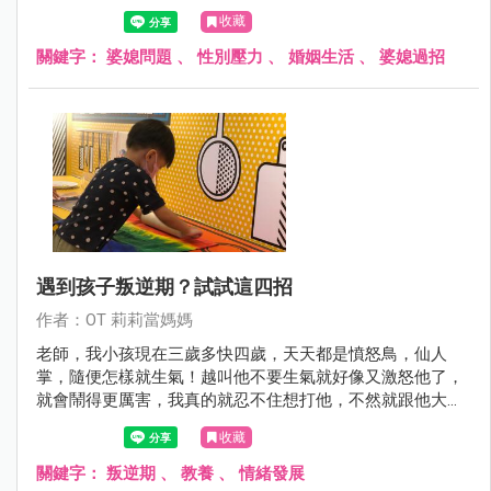
擇了這麼激烈的手段來表達他說不出口的情緒。親愛的每一
收藏
個妳，把自己照顧好，好嗎?
關鍵字：
婆媳問題
、
性別壓力
、
婚姻生活
、
婆媳過招
遇到孩子叛逆期？試試這四招
作者：OT 莉莉當媽媽
老師，我小孩現在三歲多快四歲，天天都是憤怒鳥，仙人
掌，隨便怎樣就生氣！越叫他不要生氣就好像又激怒他了，
就會鬧得更厲害，我真的就忍不住想打他，不然就跟他大小
聲，怎麼三歲就開始叛逆期啊！我老公則是很兇的兇回去，
收藏
我就看他們大小聲，也覺得這樣不是辦法，我的小孩怎麼現
在就這樣子了啊?
關鍵字：
叛逆期
、
教養
、
情緒發展