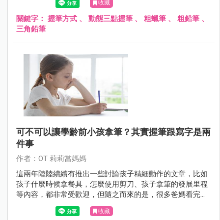
收藏
關鍵字：
握筆方式
、
動態三點握筆
、
粗蠟筆
、
粗鉛筆
、
三角鉛筆
可不可以讓學齡前小孩拿筆？其實握筆跟寫字是兩
件事
作者：OT 莉莉當媽媽
這兩年陸陸續續有推出一些討論孩子精細動作的文章，比如
孩子什麼時候拿餐具，怎麼使用剪刀、孩子拿筆的發展里程
等內容，都非常受歡迎，但隨之而來的是，很多爸媽看完文
章後，就來私訊問莉莉老師說～「老師，你說不要給三四歲
收藏
以下的小朋友拿筆寫字，可是，我小孩他兩歲就很會拿各種