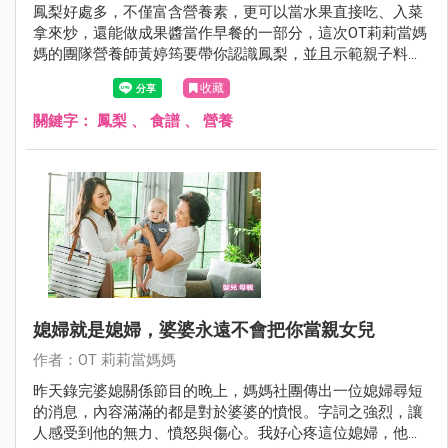
鳳梨好處多，不僅富含營養素，更可以當水果直接吃、入菜
拿來炒，還能做成果醬當作早餐的一部分，這次OT莉莉當媽
媽的團隊營養師黃婷筠要帶你認識鳳梨，並且示範親子料
理。
收藏
關鍵字：
鳳梨
、
食譜
、
營養
媳婦就是媳婦，婆婆永遠不會把你當親女兒
作者：OT 莉莉當媽媽
昨天錄完婆媳關係節目的晚上，媽媽社團傳出一位媳婦尋短
的消息，內容滿滿的都是對於婆婆的憤恨。字詞之強烈，讓
人感受到他的無力、憤怒與傷心。我好心疼這位媳婦，他選