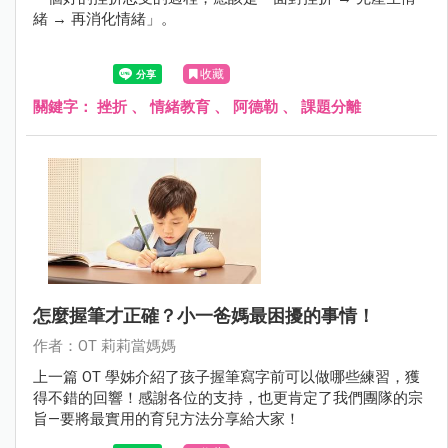
緒 → 再消化情緒」。
收藏
關鍵字：
挫折
、
情緒教育
、
阿德勒
、
課題分離
怎麼握筆才正確？小一爸媽最困擾的事情！
作者：OT 莉莉當媽媽
上一篇 OT 學姊介紹了孩子握筆寫字前可以做哪些練習，獲
得不錯的回響！感謝各位的支持，也更肯定了我們團隊的宗
旨—要將最實用的育兒方法分享給大家！