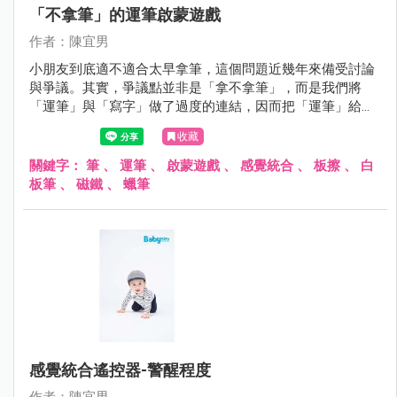
「不拿筆」的運筆啟蒙遊戲
作者：陳宜男
小朋友到底適不適合太早拿筆，這個問題近幾年來備受討論
與爭議。其實，爭議點並非是「拿不拿筆」，而是我們將
「運筆」與「寫字」做了過度的連結，因而把「運筆」給汙
名化了，導致部分家長排斥孩子太快拿筆。
收藏
關鍵字：
筆
、
運筆
、
啟蒙遊戲
、
感覺統合
、
板擦
、
白
板筆
、
磁鐵
、
蠟筆
感覺統合遙控器-警醒程度
作者：陳宜男