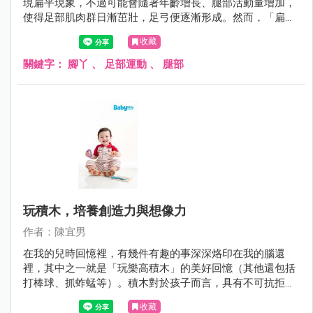
現扁平現象，不過可能會隨著年齡增長、腿部活動量增加，
使得足部肌肉群日漸茁壯，足弓便逐漸形成。然而，「扁平
足」還是會伴隨著將進15%～20%的孩子至成年。扁平足對
收藏
於孩子的影響可能包括：體能與運動表現較差、走路時足部
不適或疼痛感，嚴重將可能影響到膝蓋、骨盆甚至是脊椎的
關鍵字：
腳丫
、
足部運動
、
腿部
健康。為了維持足部的健康，無論是否為扁平足的高危險群
或已確診扁平足的小朋友，「足部運動」不容小覷，且刻不
容緩！
玩積木，培養創造力與想像力
作者：陳宜男
在我的兒時回憶裡，有幾件有趣的事深深烙印在我的腦還
裡，其中之一就是「玩樂高積木」的美好回憶（其他還包括
打棒球、抓蚱蜢等）。積木對於孩子而言，具有不可抗拒的
魔力，甚至連正在閱讀這篇文章的您都難以招架。玩積木的
收藏
好處多多，包括認知能力、專注力、手眼協調能力、人際互