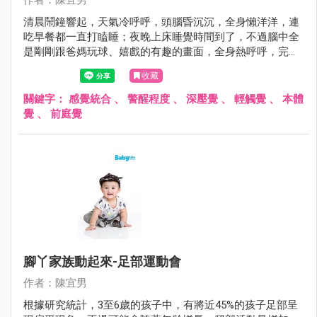
清晨鬧鐘響起，天氣冷呼呼，頭腦昏沉沉，全身懶洋洋，連
吃早餐都一直打瞌睡；夜晚上床睡覺時間到了，不過腦中全
是剛剛跟爸媽玩球、嬉戲的有趣的畫面，全身熱呼呼，完全
無法靜下心、閉上眼睛睡覺。一個無精打采，一個充滿活
收藏
力，為何孩子的表現會有如此大的差異呢？這可能與感覺統
合中經常提到的「警醒程度」調節有關。
關鍵字：
感覺統合
、
警醒程度
、
深壓覺
、
輕觸覺
、
本體
覺
、
前庭覺
腳丫家族動起來-足部運動會
作者：陳宜男
根據研究統計，3至6歲的孩子中，有將近45%的孩子足部呈