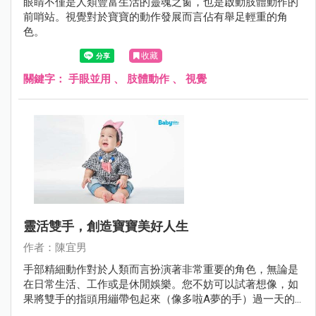
眼睛不僅是人類豐富生活的靈魂之窗，也是啟動肢體動作的
前哨站。視覺對於寶寶的動作發展而言佔有舉足輕重的角
色。
收藏
關鍵字：
手眼並用
、
肢體動作
、
視覺
靈活雙手，創造寶寶美好人生
作者：陳宜男
手部精細動作對於人類而言扮演著非常重要的角色，無論是
在日常生活、工作或是休閒娛樂。您不妨可以試著想像，如
果將雙手的指頭用繃帶包起來（像多啦A夢的手）過一天的
生活，會有哪些事情不方便？又會帶來什麼樣的困擾？我