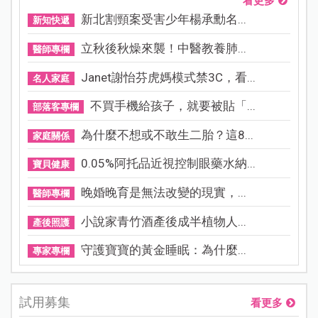
看更多
新北割頸案受害少年楊承勳名...
新知快遞
立秋後秋燥來襲！中醫教養肺...
醫師專欄
Janet謝怡芬虎媽模式禁3C，看...
名人家庭
不買手機給孩子，就要被貼「...
部落客專欄
為什麼不想或不敢生二胎？這8...
家庭關係
0.05%阿托品近視控制眼藥水納...
寶貝健康
晚婚晚育是無法改變的現實，...
醫師專欄
小說家青竹酒產後成半植物人...
產後照護
守護寶寶的黃金睡眠：為什麼...
專家專欄
試用募集
看更多