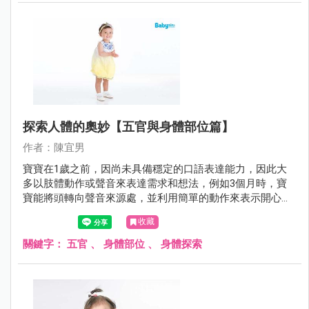
探索人體的奧妙【五官與身體部位篇】
作者：陳宜男
寶寶在1歲之前，因尚未具備穩定的口語表達能力，因此大
多以肢體動作或聲音來表達需求和想法，例如3個月時，寶
寶能將頭轉向聲音來源處，並利用簡單的動作來表示開心
（如揮手、踢腿等）。7～12個月時，寶寶對身體部位（如
收藏
肢體、五官）的理解能力與聽理解能力逐漸提升，也喜歡模
仿大人做出一些簡單的動作，寶寶逐漸可以配合大人的指令
關鍵字：
五官
、
身體部位
、
身體探索
執行簡單動作，例如： 1. 以肢體動作來表示社交禮儀，如聽
到「再見！」就會揮手再見等。 2. 以肢體動作進行簡單的溝
通，如用手指著想要的物品、揮揮手表示不要等。 3. 吃點心
時，寶寶可以配合大人「嘴巴打開！」等指令將嘴巴打開。