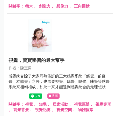
動、想像力與創造力等，甚至也有研究指出透過積木為媒介
關鍵字：
積木
、
創造力
、
想像力
、
正向回饋
可以誘發與促進口語能力。
視覺，寶寶學習的最大幫手
作者：陳宜男
感覺統合除了大家耳熟能詳的三大感覺系統「觸覺、前庭
覺、本體覺」之外，也需要視覺、聽覺、嗅覺、味覺等感覺
系統來相輔相成，如此一來才能達到感覺統合的最理想狀
態，其中以視覺尤為重要，根據研究顯示，人類大約有80%
收藏
的訊息是經由眼睛接收再傳送到大腦，也是主要的學習管道
之一。
關鍵字：
視覺
、
知覺
、
居家活動
、
視覺區辨
、
視覺完形
、
前景背景
、
視覺記憶
、
視覺空間
、
物體恆常