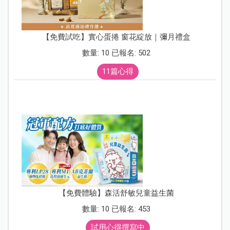
【免費試吃】實心蛋捲 窗花綻放｜彌月禮盒
數量: 10 已報名: 502
11篇心得
【免費體驗】森活舒敏兒童益生菌
數量: 10 已報名: 453
試用心得撰寫中