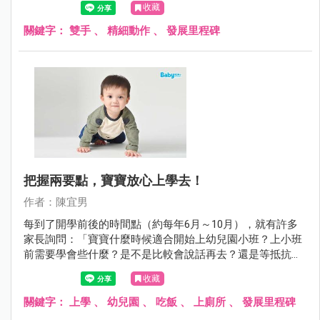
收藏
想，光是早上起床後，掀開被子、打開廁所的門、脫褲子上
廁所、刷牙洗臉等一天開始且最熟悉、簡單不過的活動，都
關鍵字：
雙手
、
精細動作
、
發展里程碑
會遭遇非常大的困難吧！
把握兩要點，寶寶放心上學去！
作者：陳宜男
每到了開學前後的時間點（約每年6月～10月），就有許多
家長詢問：「寶寶什麼時候適合開始上幼兒園小班？上小班
前需要學會些什麼？是不是比較會說話再去？還是等抵抗力
強一點再去呢？」
收藏
關鍵字：
上學
、
幼兒園
、
吃飯
、
上廁所
、
發展里程碑