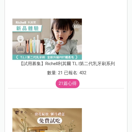
【試用募集】Richell利其爾 T.L.I第二代乳牙刷系列
數量: 21 已報名: 432
21篇心得