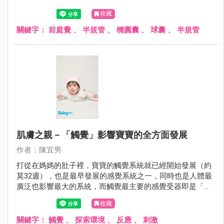
去。」 這些都是寶寶常見卻令家長們百思不解的問題，究竟
收藏
是出生時沒有向天公借膽？還是家長過度保護導致寶寶過度
依賴？其實，我們也可以試著從感覺統合的角度切入，看看
關鍵字：
前庭覺
、
半規管
、
橢圓囊
、
球囊
、
半規管
寶寶是否有「前庭功能失調」的問題。
肌膚之親－「觸覺」影響寶寶的全方面發展
作者：陳宜男
打從在媽媽的肚子裡，寶寶的觸覺系統就已經開始發展（約
莫32週），也是最早發展的感覺系統之一，同時也是人體最
廣泛也影響最大的系統，而觸覺最主要的感覺受器即是「皮
膚」。
收藏
關鍵字：
觸覺
、
探索環境
、
反應
、
刺激