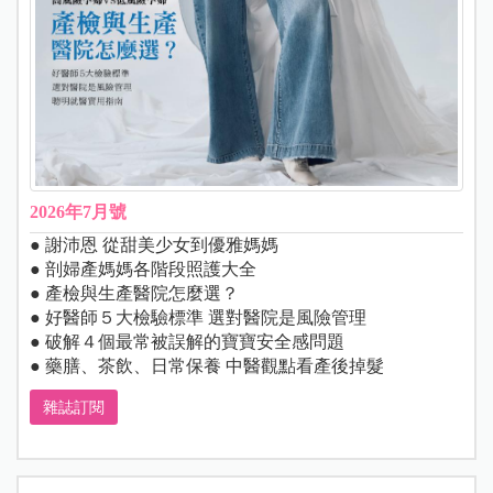
2026年7月號
● 謝沛恩 從甜美少女到優雅媽媽
● 剖婦產媽媽各階段照護大全
● 產檢與生產醫院怎麼選？
● 好醫師５大檢驗標準 選對醫院是風險管理
● 破解４個最常被誤解的寶寶安全感問題
● 藥膳、茶飲、日常保養 中醫觀點看產後掉髮
雜誌訂閱