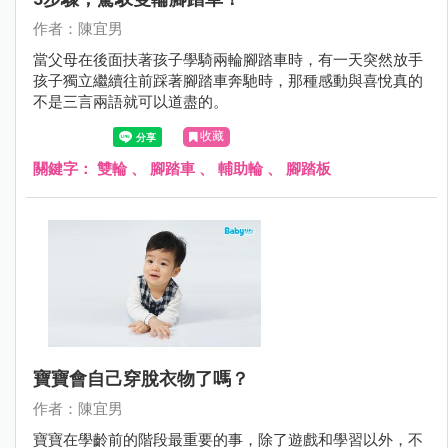
作者：陳宜男
當父母在後面扶著孩子學騎兩輪腳踏車時，有一天突然放手
孩子獨立繼續往前踩著腳踏車奔馳時，那種感動與喜悅真的
不是三言兩語就可以道盡的。
收藏
關鍵字：
雙輪
、
腳踏車
、
輔助輪
、
腳踏板
寶寶會自己穿脫衣物了嗎？
作者：陳宜男
寶寶在學齡前的階段最重要的事，除了遊戲和學習以外，不