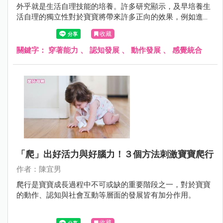
外乎就是生活自理技能的培養。許多研究顯示，及早培養生
活自理的獨立性對於寶寶將帶來許多正向的效果，例如進入
幼兒園後可以減少分離焦慮、在團體生活中容易建立自信心
收藏
與具有責任感等，也能減少幼兒園老師的負擔。
關鍵字：
穿著能力
、
認知發展
、
動作發展
、
感覺統合
「爬」出好活力與好腦力！３個方法刺激寶寶爬行
作者：陳宜男
爬行是寶寶成長過程中不可或缺的重要階段之一，對於寶寶
的動作、認知與社會互動等層面的發展皆有加分作用。
收藏