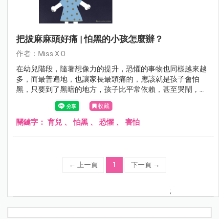
把拔麻麻頭好痛 | 怕黑的小孩怎麼辦？
作者：Miss.X.O
在幼兒階段，隨著想像力的提升，恐懼的事物也同樣越來越
多，而最普遍地，也讓家長最頭痛的，應該就是孩子會怕
黑，只要到了黑暗的地方，孩子比平常依賴，甚至哭鬧，好
像甚麼事都沒辦法自己做，家長到底該如何應對這樣的狀況
收藏
呢？來聽聽專業的臨床心理師與語言治療師怎麼講吧！
關鍵字：
育兒
、
怕黑
、
恐懼
、
害怕
←
上一頁
1
下一頁
→
;