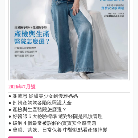
2026年7月號
● 謝沛恩 從甜美少女到優雅媽媽
● 剖婦產媽媽各階段照護大全
● 產檢與生產醫院怎麼選？
● 好醫師５大檢驗標準 選對醫院是風險管理
● 破解４個最常被誤解的寶寶安全感問題
● 藥膳、茶飲、日常保養 中醫觀點看產後掉髮