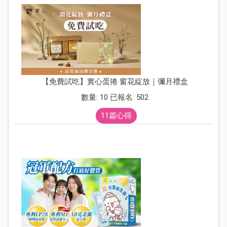
【免費試吃】實心蛋捲 窗花綻放｜彌月禮盒
數量: 10 已報名: 502
11篇心得