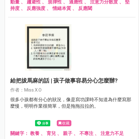
動量
、
趨避性
、
規律性
、
適應性
、
注意力分散度
、
堅
持度
、
反應強度
、
情緒本質
、
反應閾
給把拔馬麻的話 | 孩子做事容易分心怎麼辦?
作者：Miss.X.O
很多小孩都有分心的狀況，像是寫功課時不知道為什麼寫那
麼慢，明明作業很簡單，但是拖拖拉拉的。
收藏
關鍵字：
教養
、
育兒
、
親子
、
不專注
、
注意力不足