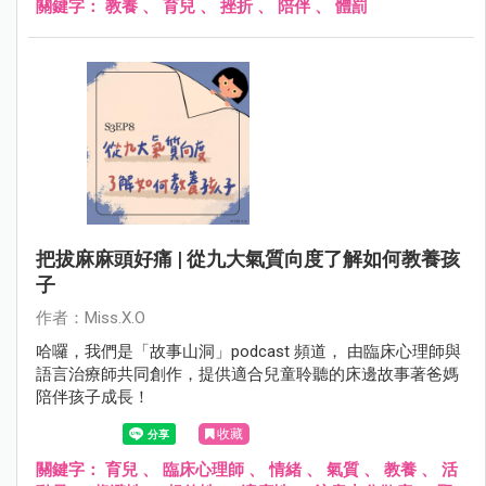
關鍵字：
教養
、
育兒
、
挫折
、
陪伴
、
體罰
把拔麻麻頭好痛 | 從九大氣質向度了解如何教養孩
子
作者：Miss.X.O
哈囉，我們是「故事山洞」podcast 頻道， 由臨床心理師與
語言治療師共同創作，提供適合兒童聆聽的床邊故事著爸媽
陪伴孩子成長！
收藏
關鍵字：
育兒
、
臨床心理師
、
情緒
、
氣質
、
教養
、
活