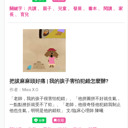
關鍵字：
共讀
、
親子
、
兒童
、
發展
、
書本
、
閱讀
、
家
長
、
育兒
把拔麻麻頭好痛 | 我的孩子害怕犯錯怎麼辦?
作者：Miss.X.O
「老師，我的孩子很害怕犯錯」、「他拼圖拼不好就生氣，
一點點挫折就受不了欸」、「老師，他很奇怪他犯錯我制止
他也生氣，明明是他的錯欸」 文/臨床心理師 陳曦
收藏