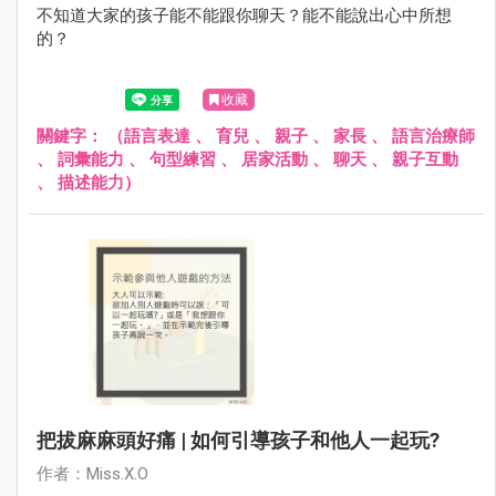
不知道大家的孩子能不能跟你聊天？能不能說出心中所想
的？
收藏
關鍵字：
（語言表達
、
育兒
、
親子
、
家長
、
語言治療師
、
詞彙能力
、
句型練習
、
居家活動
、
聊天
、
親子互動
、
描述能力）
把拔麻麻頭好痛 | 如何引導孩子和他人一起玩?
作者：Miss.X.O