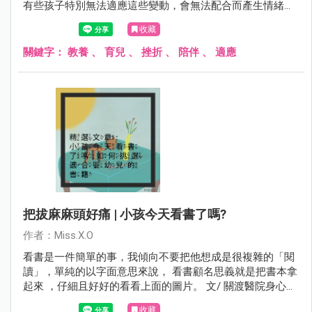
有些孩子特別無法適應這些變動，會無法配合而產生情緒反
應，甚至因此暴走、發脾氣。
收藏
關鍵字：
教養
、
育兒
、
挫折
、
陪伴
、
適應
把拔麻麻頭好痛 | 小孩今天看書了嗎?
作者：Miss.X.O
看書是一件簡單的事，我傾向不要把他想成是很複雜的「閱
讀」，單純的以字面意思來說， 看書顧名思義就是把書本拿
起來 ，仔細且好好的看看上面的圖片。 文/ 關渡醫院身心科
語言治療師 吳穎柔
收藏