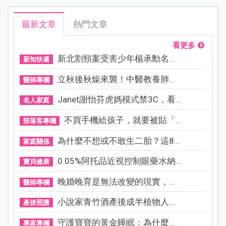
最新文章
熱門文章
看更多
新北割頸案受害少年楊承勳名...
新知快遞
立秋後秋燥來襲！中醫教養肺...
醫師專欄
Janet謝怡芬虎媽模式禁3C，看...
名人家庭
不買手機給孩子，就要被貼「...
部落客專欄
為什麼不想或不敢生二胎？這8...
家庭關係
0.05%阿托品近視控制眼藥水納...
寶貝健康
晚婚晚育是無法改變的現實，...
醫師專欄
小說家青竹酒產後成半植物人...
產後照護
守護寶寶的黃金睡眠：為什麼...
專家專欄