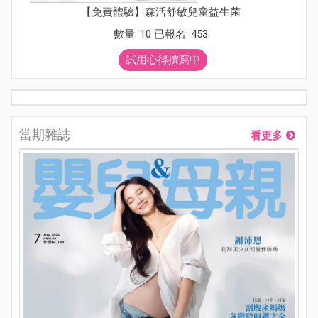
【免費體驗】森活舒敏兒童益生菌
數量: 10 已報名: 453
試用心得撰寫中
當期雜誌
看更多