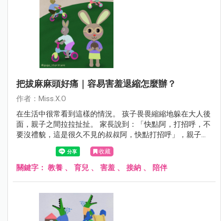
把拔麻麻頭好痛｜容易害羞退縮怎麼辦？
作者：Miss.X.O
在生活中很常看到這樣的情況。 孩子畏畏縮縮地躲在大人後
面，親子之間拉拉扯扯。 家長說到：「快點阿，打招呼，不
要沒禮貌，這是很久不見的叔叔阿，快點打招呼」，親子之
間僵持不下。
收藏
關鍵字：
教養
、
育兒
、
害羞
、
接納
、
陪伴