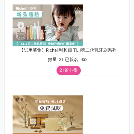
【試用募集】Richell利其爾 T.L.I第二代乳牙刷系列
數量: 21 已報名: 432
21篇心得