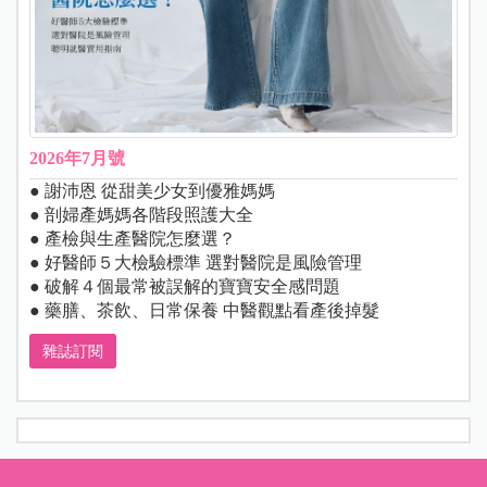
2026年7月號
● 謝沛恩 從甜美少女到優雅媽媽
● 剖婦產媽媽各階段照護大全
● 產檢與生產醫院怎麼選？
● 好醫師５大檢驗標準 選對醫院是風險管理
● 破解４個最常被誤解的寶寶安全感問題
● 藥膳、茶飲、日常保養 中醫觀點看產後掉髮
雜誌訂閱