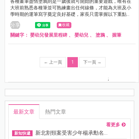
各種畫筆盡情塗鴉則是一歲後就可開始的重要遊戲，唯有在
大班前熟悉各種筆並可熟練畫出任何線條，才能為大班及小
學時期的運筆寫字奠定良好基礎，家長只需掌握以下重點就
可以囉！
分享
收藏
關鍵字：
嬰幼兒發展里程碑
、
嬰幼兒
、
塗鴉
、
握筆
←
上一頁
1
下一頁
→
;
最新文章
熱門文章
看更多
新北割頸案受害少年楊承勳名...
新知快遞