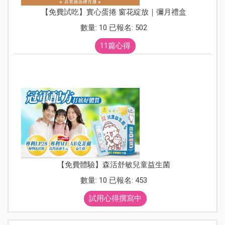
【免費試吃】實心蛋捲 窗花綻放｜彌月禮盒
數量: 10 已報名: 502
11篇心得
【免費體驗】森活舒敏兒童益生菌
數量: 10 已報名: 453
試用心得撰寫中