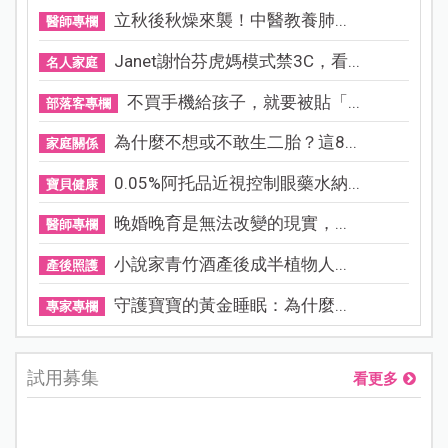
立秋後秋燥來襲！中醫教養肺...
醫師專欄
Janet謝怡芬虎媽模式禁3C，看...
名人家庭
不買手機給孩子，就要被貼「...
部落客專欄
為什麼不想或不敢生二胎？這8...
家庭關係
0.05%阿托品近視控制眼藥水納...
寶貝健康
晚婚晚育是無法改變的現實，...
醫師專欄
小說家青竹酒產後成半植物人...
產後照護
守護寶寶的黃金睡眠：為什麼...
專家專欄
試用募集
看更多